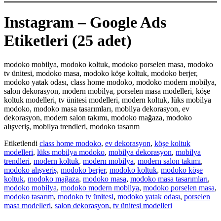
Instagram – Google Ads
Etiketleri (25 adet)
modoko mobilya, modoko koltuk, modoko porselen masa, modoko
tv ünitesi, modoko masa, modoko köşe koltuk, modoko berjer,
modoko yatak odası, class home modoko, modoko modern mobilya,
salon dekorasyon, modern mobilya, porselen masa modelleri, köşe
koltuk modelleri, tv ünitesi modelleri, modern koltuk, lüks mobilya
modoko, modoko masa tasarımları, mobilya dekorasyon, ev
dekorasyon, modern salon takımı, modoko mağaza, modoko
alışveriş, mobilya trendleri, modoko tasarım
Etiketlendi
class home modoko
,
ev dekorasyon
,
köşe koltuk
modelleri
,
lüks mobilya modoko
,
mobilya dekorasyon
,
mobilya
trendleri
,
modern koltuk
,
modern mobilya
,
modern salon takımı
,
modoko alışveriş
,
modoko berjer
,
modoko koltuk
,
modoko köşe
koltuk
,
modoko mağaza
,
modoko masa
,
modoko masa tasarımları
,
modoko mobilya
,
modoko modern mobilya
,
modoko porselen masa
,
modoko tasarım
,
modoko tv ünitesi
,
modoko yatak odası
,
porselen
masa modelleri
,
salon dekorasyon
,
tv ünitesi modelleri