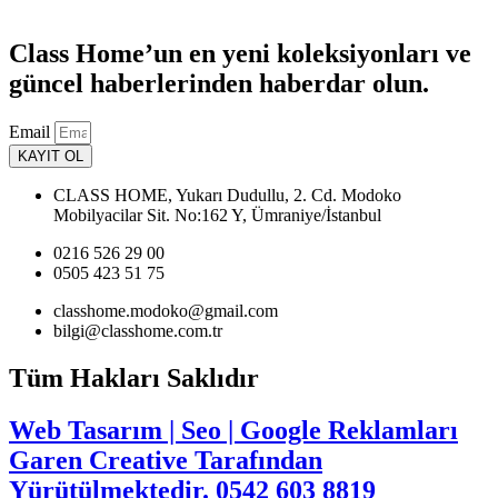
Class Home’un en yeni koleksiyonları ve
güncel haberlerinden haberdar olun.
Email
KAYIT OL
CLASS HOME, Yukarı Dudullu, 2. Cd. Modoko
Mobilyacilar Sit. No:162 Y, Ümraniye/İstanbul
0216 526 29 00
0505 423 51 75
classhome.modoko@gmail.com
bilgi@classhome.com.tr
Tüm Hakları Saklıdır
Web Tasarım | Seo | Google Reklamları
Garen Creative Tarafından
Yürütülmektedir. 0542 603 8819