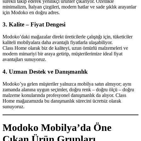
sürekli takip ederek yenilikçi ürünler çıkarıyor. Özellikle
minimalizm, İtalyan çizgileri, modern hatlar ve sade şıklık arayanlar
için Modoko en doğru adres.
3. Kalite – Fiyat Dengesi
Modoko’daki mağazalar direkt üreticilerle çalıştığı için, tüketiciler
kaliteli mobilyalara daha avantajlı fiyatlarla ulaşabiliyor.
Class Home olarak biz de kaliteyi, uzun ömürlü malzemeleri ve
modern mimariyi bir araya getirip, müşterilerimize ideal fiyat
avantajları sunuyoruz.
4. Uzman Destek ve Danışmanlık
Modoko’ya gelen müşteriler yalnızca mobilya satın almıyor; aynı
zamanda alanına uygun seçimler, doğru renk – doğru ölçü – doğru
malzeme konularında profesyonel danışmanlık da alıyor. Class
Home mağazamızda bu danışmanlık sürecini ücretsiz olarak
sunuyoruz.
Modoko Mobilya’da Öne
Çıkan Ürün Grupları