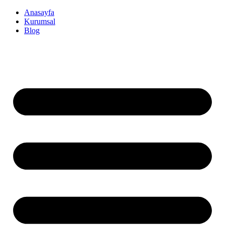
İçeriğe
Anasayfa
atla
Kurumsal
Blog