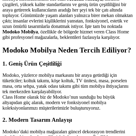
çizgileri, yüksek kalite standartlarını ve geniş ürün çeşitliliğini bir
araya getirerek kullanıcıların aradığı her şeyi tek bir çatı altında
topluyor. Günümüzde yaşam alanları yalnızca birer mekan olmaktan
çıktı; insanlar evlerini kişiliklerini yansıtan, fonksiyonel, estetik ve
uzun ömürlü tasarımlarla donatmak istiyor. İşte tam bu noktada
Modoko Mobilya
, özellikle de bölgede hizmet veren Class Home
gibi profesyonel mağazalarla, beklentileri fazlasıyla karşılıyor.
Modoko Mobilya Neden Tercih Ediliyor?
1. Geniş Ürün Çeşitliliği
Modoko, yüzlerce mobilya markasını bir araya getirdiği için
tüketiciler; koltuk takımı, köşe koltuk, TV ünitesi, masa, porselen
masa, orta sehpa, yatak odası takımı gibi tüm mobilya ihtiyaçlarını
tek merkezden karşılayabiliyor.
Class Home olarak biz de Modoko’nun sunduğu bu büyük
altyapıdan güç alarak, modern ve fonksiyonel mobilya
koleksiyonlarımızı müşterilerimizle buluşturuyoruz.
2. Modern Tasarım Anlayışı
Modoko’daki mobilya mağazaları güncel dekorasyon trendlerini