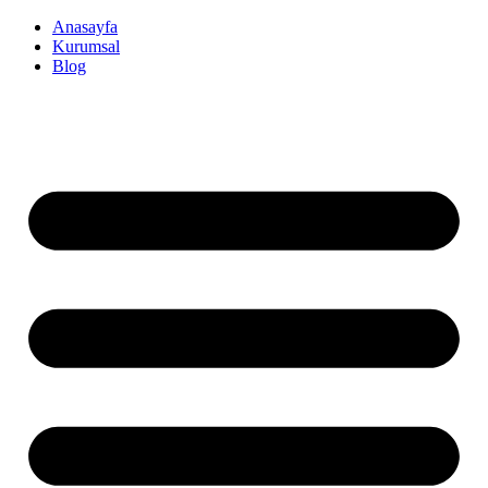
İçeriğe
Anasayfa
atla
Kurumsal
Blog