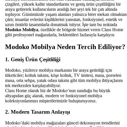
çizgileri, yüksek kalite standartlarını ve geniş ürün çeşitliliğini bir
araya getirerek kullanıcıların aradığı her şeyi tek bir çatı altında
topluyor. Günümüzde yaşam alanları yalnızca birer mekan olmaktan
çıktı; insanlar evlerini kişiliklerini yansıtan, fonksiyonel, estetik ve
uzun ömürlü tasarımlarla donatmak istiyor. İşte tam bu noktada
Modoko Mobilya
, özellikle de bölgede hizmet veren Class Home
gibi profesyonel mağazalarla, beklentileri fazlasıyla karşılıyor.
Modoko Mobilya Neden Tercih Ediliyor?
1. Geniş Ürün Çeşitliliği
Modoko, yüzlerce mobilya markasını bir araya getirdiği için
tüketiciler; koltuk takımı, köşe koltuk, TV ünitesi, masa, porselen
masa, orta sehpa, yatak odası takımı gibi tüm mobilya ihtiyaçlarını
tek merkezden karşılayabiliyor.
Class Home olarak biz de Modoko’nun sunduğu bu büyük
altyapıdan güç alarak, modern ve fonksiyonel mobilya
koleksiyonlarımızı müşterilerimizle buluşturuyoruz.
2. Modern Tasarım Anlayışı
Modoko’daki mobilya mağazaları güncel dekorasyon trendlerini