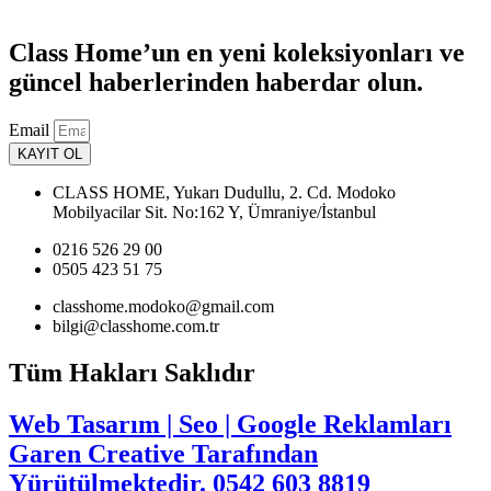
Class Home’un en yeni koleksiyonları ve
güncel haberlerinden haberdar olun.
Email
KAYIT OL
CLASS HOME, Yukarı Dudullu, 2. Cd. Modoko
Mobilyacilar Sit. No:162 Y, Ümraniye/İstanbul
0216 526 29 00
0505 423 51 75
classhome.modoko@gmail.com
bilgi@classhome.com.tr
Tüm Hakları Saklıdır
Web Tasarım | Seo | Google Reklamları
Garen Creative Tarafından
Yürütülmektedir. 0542 603 8819