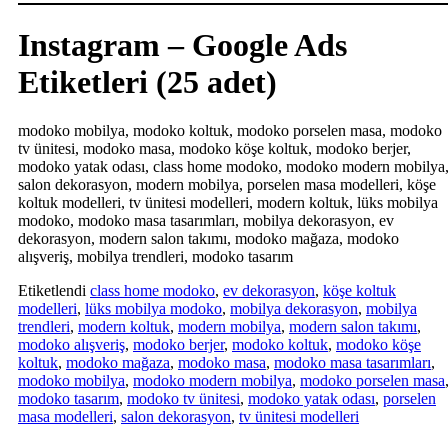
Instagram – Google Ads
Etiketleri (25 adet)
modoko mobilya, modoko koltuk, modoko porselen masa, modoko
tv ünitesi, modoko masa, modoko köşe koltuk, modoko berjer,
modoko yatak odası, class home modoko, modoko modern mobilya
salon dekorasyon, modern mobilya, porselen masa modelleri, köşe
koltuk modelleri, tv ünitesi modelleri, modern koltuk, lüks mobilya
modoko, modoko masa tasarımları, mobilya dekorasyon, ev
dekorasyon, modern salon takımı, modoko mağaza, modoko
alışveriş, mobilya trendleri, modoko tasarım
Etiketlendi
class home modoko
,
ev dekorasyon
,
köşe koltuk
modelleri
,
lüks mobilya modoko
,
mobilya dekorasyon
,
mobilya
trendleri
,
modern koltuk
,
modern mobilya
,
modern salon takımı
,
modoko alışveriş
,
modoko berjer
,
modoko koltuk
,
modoko köşe
koltuk
,
modoko mağaza
,
modoko masa
,
modoko masa tasarımları
,
modoko mobilya
,
modoko modern mobilya
,
modoko porselen masa
modoko tasarım
,
modoko tv ünitesi
,
modoko yatak odası
,
porselen
masa modelleri
,
salon dekorasyon
,
tv ünitesi modelleri