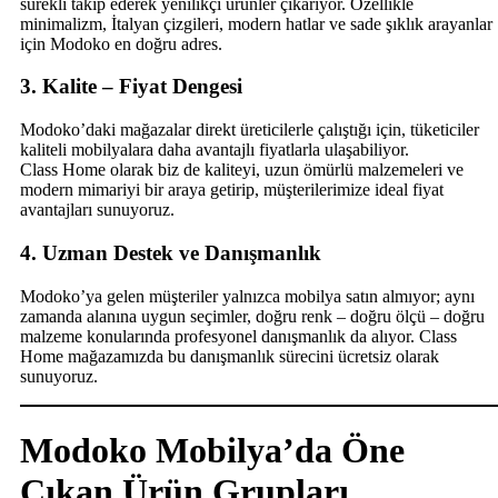
sürekli takip ederek yenilikçi ürünler çıkarıyor. Özellikle
minimalizm, İtalyan çizgileri, modern hatlar ve sade şıklık arayanlar
için Modoko en doğru adres.
3. Kalite – Fiyat Dengesi
Modoko’daki mağazalar direkt üreticilerle çalıştığı için, tüketiciler
kaliteli mobilyalara daha avantajlı fiyatlarla ulaşabiliyor.
Class Home olarak biz de kaliteyi, uzun ömürlü malzemeleri ve
modern mimariyi bir araya getirip, müşterilerimize ideal fiyat
avantajları sunuyoruz.
4. Uzman Destek ve Danışmanlık
Modoko’ya gelen müşteriler yalnızca mobilya satın almıyor; aynı
zamanda alanına uygun seçimler, doğru renk – doğru ölçü – doğru
malzeme konularında profesyonel danışmanlık da alıyor. Class
Home mağazamızda bu danışmanlık sürecini ücretsiz olarak
sunuyoruz.
Modoko Mobilya’da Öne
Çıkan Ürün Grupları