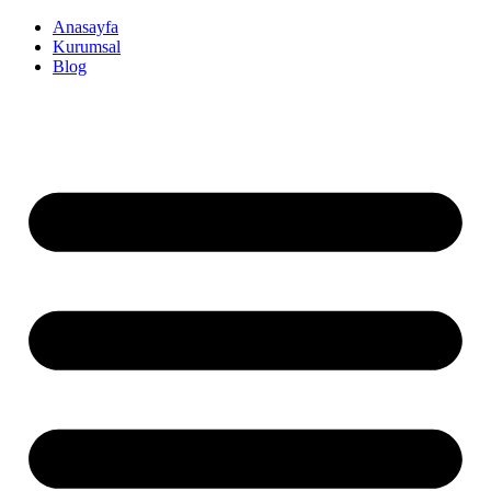
İçeriğe
Anasayfa
atla
Kurumsal
Blog