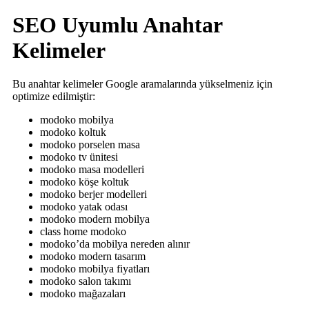
SEO Uyumlu Anahtar
Kelimeler
Bu anahtar kelimeler Google aramalarında yükselmeniz için
optimize edilmiştir:
modoko mobilya
modoko koltuk
modoko porselen masa
modoko tv ünitesi
modoko masa modelleri
modoko köşe koltuk
modoko berjer modelleri
modoko yatak odası
modoko modern mobilya
class home modoko
modoko’da mobilya nereden alınır
modoko modern tasarım
modoko mobilya fiyatları
modoko salon takımı
modoko mağazaları