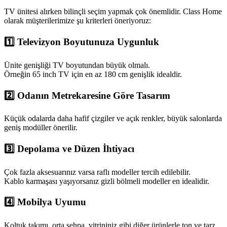
TV ünitesi alırken bilinçli seçim yapmak çok önemlidir. Class Home
olarak müşterilerimize şu kriterleri öneriyoruz:
1️⃣
Televizyon Boyutunuza Uygunluk
Ünite genişliği TV boyutundan büyük olmalı.
Örneğin 65 inch TV için en az 180 cm genişlik idealdir.
2️⃣
Odanın Metrekaresine Göre Tasarım
Küçük odalarda daha hafif çizgiler ve açık renkler, büyük salonlarda
geniş modüller önerilir.
3️⃣
Depolama ve Düzen İhtiyacı
Çok fazla aksesuarınız varsa raflı modeller tercih edilebilir.
Kablo karmaşası yaşıyorsanız gizli bölmeli modeller en idealidir.
4️⃣
Mobilya Uyumu
Koltuk takımı, orta sehpa, vitrininiz gibi diğer ürünlerle ton ve tarz