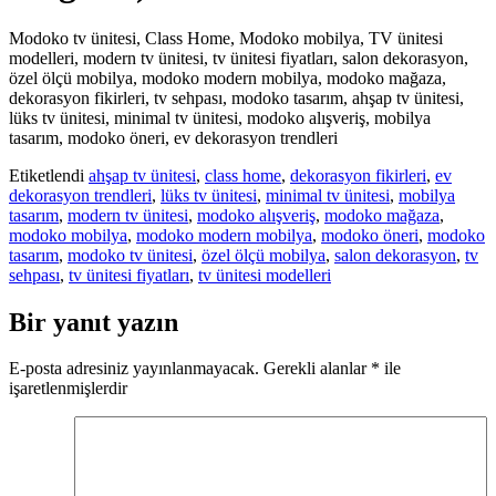
Modoko tv ünitesi, Class Home, Modoko mobilya, TV ünitesi
modelleri, modern tv ünitesi, tv ünitesi fiyatları, salon dekorasyon,
özel ölçü mobilya, modoko modern mobilya, modoko mağaza,
dekorasyon fikirleri, tv sehpası, modoko tasarım, ahşap tv ünitesi,
lüks tv ünitesi, minimal tv ünitesi, modoko alışveriş, mobilya
tasarım, modoko öneri, ev dekorasyon trendleri
Etiketlendi
ahşap tv ünitesi
,
class home
,
dekorasyon fikirleri
,
ev
dekorasyon trendleri
,
lüks tv ünitesi
,
minimal tv ünitesi
,
mobilya
tasarım
,
modern tv ünitesi
,
modoko alışveriş
,
modoko mağaza
,
modoko mobilya
,
modoko modern mobilya
,
modoko öneri
,
modoko
tasarım
,
modoko tv ünitesi
,
özel ölçü mobilya
,
salon dekorasyon
,
tv
sehpası
,
tv ünitesi fiyatları
,
tv ünitesi modelleri
Bir yanıt yazın
E-posta adresiniz yayınlanmayacak.
Gerekli alanlar
*
ile
işaretlenmişlerdir