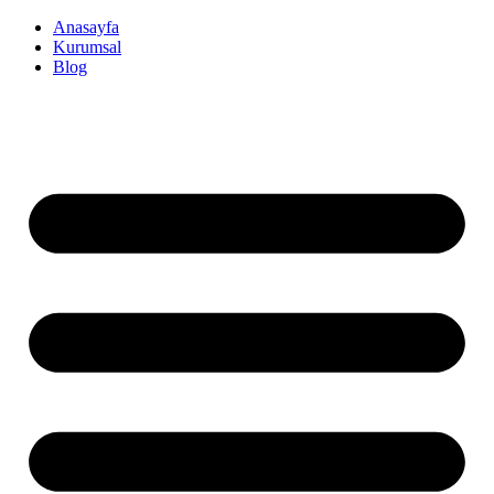
İçeriğe
Anasayfa
atla
Kurumsal
Blog