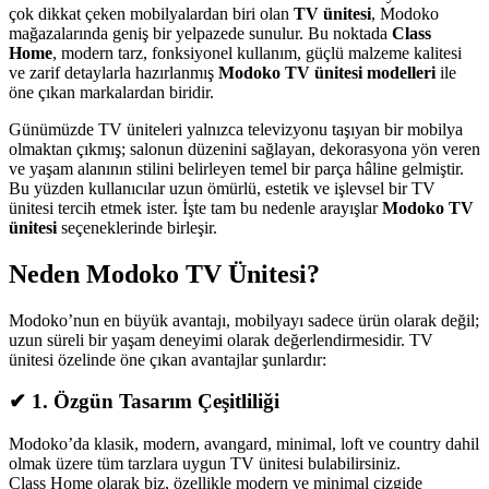
çok dikkat çeken mobilyalardan biri olan
TV ünitesi
, Modoko
mağazalarında geniş bir yelpazede sunulur. Bu noktada
Class
Home
, modern tarz, fonksiyonel kullanım, güçlü malzeme kalitesi
ve zarif detaylarla hazırlanmış
Modoko TV ünitesi modelleri
ile
öne çıkan markalardan biridir.
Günümüzde TV üniteleri yalnızca televizyonu taşıyan bir mobilya
olmaktan çıkmış; salonun düzenini sağlayan, dekorasyona yön veren
ve yaşam alanının stilini belirleyen temel bir parça hâline gelmiştir.
Bu yüzden kullanıcılar uzun ömürlü, estetik ve işlevsel bir TV
ünitesi tercih etmek ister. İşte tam bu nedenle arayışlar
Modoko TV
ünitesi
seçeneklerinde birleşir.
Neden Modoko TV Ünitesi?
Modoko’nun en büyük avantajı, mobilyayı sadece ürün olarak değil;
uzun süreli bir yaşam deneyimi olarak değerlendirmesidir. TV
ünitesi özelinde öne çıkan avantajlar şunlardır:
✔
1. Özgün Tasarım Çeşitliliği
Modoko’da klasik, modern, avangard, minimal, loft ve country dahil
olmak üzere tüm tarzlara uygun TV ünitesi bulabilirsiniz.
Class Home olarak biz, özellikle modern ve minimal çizgide