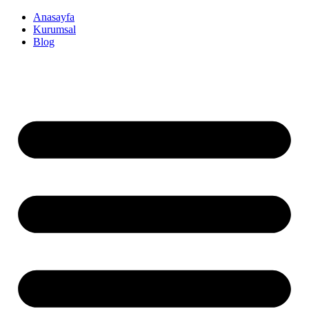
İçeriğe
Anasayfa
atla
Kurumsal
Blog