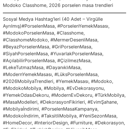
Modoko Classhome, 2026 porselen masa trendleri
Sosyal Medya Hashtag’leri (40 Adet – Virgülle
Ayrılmış)#PorselenMasa, #PorselenYemekMasası,
#ModokoPorselenMasa, #Classhome,
#ClasshomeModoko, #MermerDesenliMasa,
#BeyazPorselenMasa, #GriPorselenMasa,
#SiyahPorselenMasa, #YuvarlakPorselenMasa,
#AçılabilirPorselenMasa, #ÇizilmezMasa,
#LekeTutmazMasa, #DayanıklıMasa,
#ModernYemekMasası, #LüksPorselenMasa,
#2026MobilyaTrendleri, #YemekMasası, #Modoko,
#ModokoMobilya, #Mobilya, #EvDekorasyonu,
#YemekOdasıDekoru, #ModernEvDekoru, #TürkMobilya,
#MasaModelleri, #DekorasyonFikirleri, #EvimŞahane,
#Mobilyaİndirimi, #PorselenMasaKampanya,
#Modokoİndirim, #TaksitliMobilya, #YeniSezonMasa,
#HomeDecor, #InteriorDesign, #Furniture, #Dekorasyon,