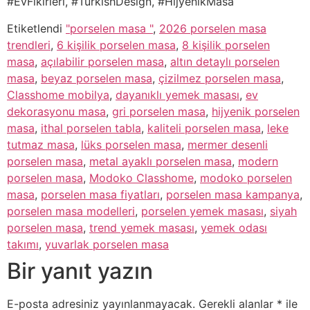
#EvFikirleri, #TurkishDesign, #HijyenikMasa
Etiketlendi
"porselen masa "
,
2026 porselen masa
trendleri
,
6 kişilik porselen masa
,
8 kişilik porselen
masa
,
açılabilir porselen masa
,
altın detaylı porselen
masa
,
beyaz porselen masa
,
çizilmez porselen masa
,
Classhome mobilya
,
dayanıklı yemek masası
,
ev
dekorasyonu masa
,
gri porselen masa
,
hijyenik porselen
masa
,
ithal porselen tabla
,
kaliteli porselen masa
,
leke
tutmaz masa
,
lüks porselen masa
,
mermer desenli
porselen masa
,
metal ayaklı porselen masa
,
modern
porselen masa
,
Modoko Classhome
,
modoko porselen
masa
,
porselen masa fiyatları
,
porselen masa kampanya
,
porselen masa modelleri
,
porselen yemek masası
,
siyah
porselen masa
,
trend yemek masası
,
yemek odası
takımı
,
yuvarlak porselen masa
Bir yanıt yazın
E-posta adresiniz yayınlanmayacak.
Gerekli alanlar
*
ile