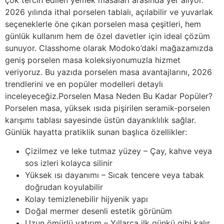
2026 yılında ithal porselen tablalı, açılabilir ve yuvarlak
seçeneklerle öne çıkan porselen masa çeşitleri, hem
günlük kullanım hem de özel davetler için ideal çözüm
sunuyor. Classhome olarak Modoko’daki mağazamızda
geniş porselen masa koleksiyonumuzla hizmet
veriyoruz. Bu yazıda porselen masa avantajlarını, 2026
trendlerini ve en popüler modelleri detaylı
inceleyeceğiz.Porselen Masa Neden Bu Kadar Popüler?
Porselen masa, yüksek ısıda pişirilen seramik-porselen
karışımı tablası sayesinde üstün dayanıklılık sağlar.
Günlük hayatta pratiklik sunan başlıca özellikler:
Çizilmez ve leke tutmaz yüzey – Çay, kahve veya
sos izleri kolayca silinir
Yüksek ısı dayanımı – Sıcak tencere veya tabak
doğrudan koyulabilir
Kolay temizlenebilir hijyenik yapı
Doğal mermer desenli estetik görünüm
Uzun ömürlü yatırım – Yıllarca ilk günkü gibi kalır