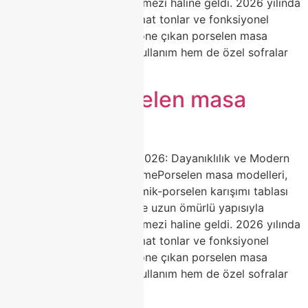
yemek odalarının vazgeçilmezi haline geldi. 2026 yılında
doğal mermer desenleri, mat tonlar ve fonksiyonel
açılabilir mekanizmalarla öne çıkan porselen masa
seçenekleri, hem günlük kullanım hem de özel sofralar
[…]
Modern porselen masa
takımı
Porselen Masa Modelleri 2026: Dayanıklılık ve Modern
Estetiğin Zirvesi | ClasshomePorselen masa modelleri,
yüksek ısıda pişirilen seramik-porselen karışımı tablası
ile çizilmez, leke tutmaz ve uzun ömürlü yapısıyla
yemek odalarının vazgeçilmezi haline geldi. 2026 yılında
doğal mermer desenleri, mat tonlar ve fonksiyonel
açılabilir mekanizmalarla öne çıkan porselen masa
seçenekleri, hem günlük kullanım hem de özel sofralar
[…]