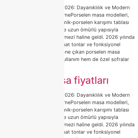
Porselen Masa Modelleri 2026: Dayanıklılık ve Modern
Estetiğin Zirvesi | ClasshomePorselen masa modelleri,
yüksek ısıda pişirilen seramik-porselen karışımı tablası
ile çizilmez, leke tutmaz ve uzun ömürlü yapısıyla
yemek odalarının vazgeçilmezi haline geldi. 2026 yılında
doğal mermer desenleri, mat tonlar ve fonksiyonel
açılabilir mekanizmalarla öne çıkan porselen masa
seçenekleri, hem günlük kullanım hem de özel sofralar
[…]
Porselen masa fiyatları
Porselen Masa Modelleri 2026: Dayanıklılık ve Modern
Estetiğin Zirvesi | ClasshomePorselen masa modelleri,
yüksek ısıda pişirilen seramik-porselen karışımı tablası
ile çizilmez, leke tutmaz ve uzun ömürlü yapısıyla
yemek odalarının vazgeçilmezi haline geldi. 2026 yılında
doğal mermer desenleri, mat tonlar ve fonksiyonel