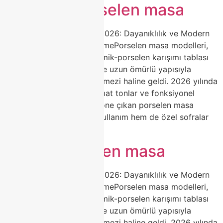
Açılabilir porselen masa
Porselen Masa Modelleri 2026: Dayanıklılık ve Modern
Estetiğin Zirvesi | ClasshomePorselen masa modelleri,
yüksek ısıda pişirilen seramik-porselen karışımı tablası
ile çizilmez, leke tutmaz ve uzun ömürlü yapısıyla
yemek odalarının vazgeçilmezi haline geldi. 2026 yılında
doğal mermer desenleri, mat tonlar ve fonksiyonel
açılabilir mekanizmalarla öne çıkan porselen masa
seçenekleri, hem günlük kullanım hem de özel sofralar
[…]
Beyaz porselen masa
Porselen Masa Modelleri 2026: Dayanıklılık ve Modern
Estetiğin Zirvesi | ClasshomePorselen masa modelleri,
yüksek ısıda pişirilen seramik-porselen karışımı tablası
ile çizilmez, leke tutmaz ve uzun ömürlü yapısıyla
yemek odalarının vazgeçilmezi haline geldi. 2026 yılında