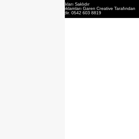
Tüm Hakları Saklıdır
Web Tasarım | Seo | Google Reklamları Garen Creative Tarafından
Yürütülmektedir. 0542 603 8819