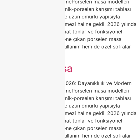
Estetiğin Zirvesi | ClasshomePorselen masa modelleri,
yüksek ısıda pişirilen seramik-porselen karışımı tablası
ile çizilmez, leke tutmaz ve uzun ömürlü yapısıyla
yemek odalarının vazgeçilmezi haline geldi. 2026 yılında
doğal mermer desenleri, mat tonlar ve fonksiyonel
açılabilir mekanizmalarla öne çıkan porselen masa
seçenekleri, hem günlük kullanım hem de özel sofralar
[…]
Porselen masa
Porselen Masa Modelleri 2026: Dayanıklılık ve Modern
Estetiğin Zirvesi | ClasshomePorselen masa modelleri,
yüksek ısıda pişirilen seramik-porselen karışımı tablası
ile çizilmez, leke tutmaz ve uzun ömürlü yapısıyla
yemek odalarının vazgeçilmezi haline geldi. 2026 yılında
doğal mermer desenleri, mat tonlar ve fonksiyonel
açılabilir mekanizmalarla öne çıkan porselen masa
seçenekleri, hem günlük kullanım hem de özel sofralar