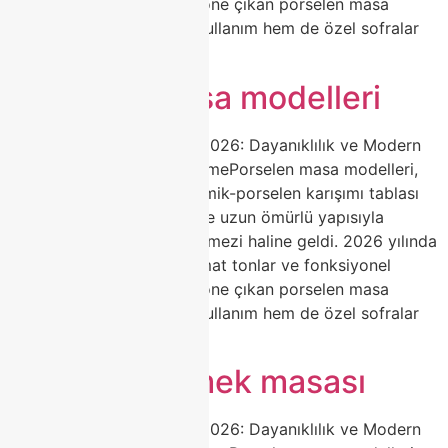
açılabilir mekanizmalarla öne çıkan porselen masa
seçenekleri, hem günlük kullanım hem de özel sofralar
[…]
Porselen masa modelleri
Porselen Masa Modelleri 2026: Dayanıklılık ve Modern
Estetiğin Zirvesi | ClasshomePorselen masa modelleri,
yüksek ısıda pişirilen seramik-porselen karışımı tablası
ile çizilmez, leke tutmaz ve uzun ömürlü yapısıyla
yemek odalarının vazgeçilmezi haline geldi. 2026 yılında
doğal mermer desenleri, mat tonlar ve fonksiyonel
açılabilir mekanizmalarla öne çıkan porselen masa
seçenekleri, hem günlük kullanım hem de özel sofralar
[…]
Porselen yemek masası
Porselen Masa Modelleri 2026: Dayanıklılık ve Modern