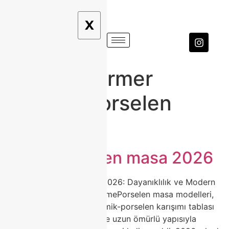
X
Etiket:
mermer
desenli porselen
masa
Trend porselen masa 2026
Porselen Masa Modelleri 2026: Dayanıklılık ve Modern
Estetiğin Zirvesi | ClasshomePorselen masa modelleri,
yüksek ısıda pişirilen seramik-porselen karışımı tablası
ile çizilmez, leke tutmaz ve uzun ömürlü yapısıyla