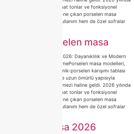
doğal mermer desenleri, mat tonlar ve fonksiyonel
açılabilir mekanizmalarla öne çıkan porselen masa
seçenekleri, hem günlük kullanım hem de özel sofralar
[…]
Modoko porselen masa
Porselen Masa Modelleri 2026: Dayanıklılık ve Modern
Estetiğin Zirvesi | ClasshomePorselen masa modelleri,
yüksek ısıda pişirilen seramik-porselen karışımı tablası
ile çizilmez, leke tutmaz ve uzun ömürlü yapısıyla
yemek odalarının vazgeçilmezi haline geldi. 2026 yılında
doğal mermer desenleri, mat tonlar ve fonksiyonel
açılabilir mekanizmalarla öne çıkan porselen masa
seçenekleri, hem günlük kullanım hem de özel sofralar
[…]
Porselen masa 2026