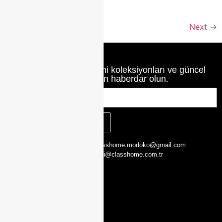
[…]
Next
→
Class Home’un en yeni koleksiyonları ve güncel
haberlerinden haberdar olun.
KAYIT OL
CLASS HOME,
0216 526 29 00
classhome.modoko@gmail.com
Yukarı Dudullu,
0505 423 51 75
bilgi@classhome.com.tr
2. Cd. Modoko
Mobilyacilar
Sit. No:162 Y,
Ümraniye/
İstanbul