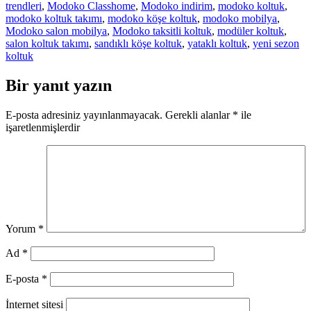
trendleri
,
Modoko Classhome
,
Modoko indirim
,
modoko koltuk
,
modoko koltuk takımı
,
modoko köşe koltuk
,
modoko mobilya
,
Modoko salon mobilya
,
Modoko taksitli koltuk
,
modüler koltuk
,
salon koltuk takımı
,
sandıklı köşe koltuk
,
yataklı koltuk
,
yeni sezon
koltuk
Bir yanıt yazın
E-posta adresiniz yayınlanmayacak.
Gerekli alanlar
*
ile
işaretlenmişlerdir
Yorum
*
Ad
*
E-posta
*
İnternet sitesi