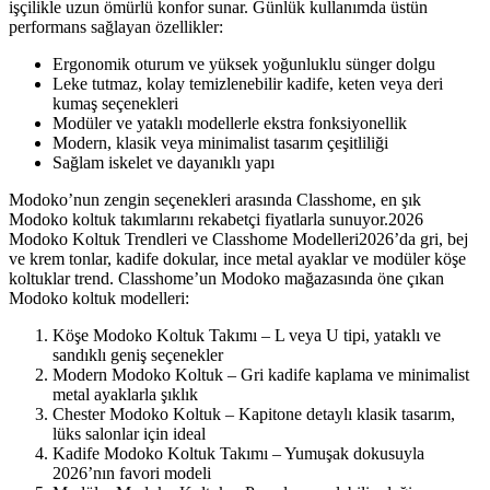
işçilikle uzun ömürlü konfor sunar. Günlük kullanımda üstün
performans sağlayan özellikler:
Ergonomik oturum ve yüksek yoğunluklu sünger dolgu
Leke tutmaz, kolay temizlenebilir kadife, keten veya deri
kumaş seçenekleri
Modüler ve yataklı modellerle ekstra fonksiyonellik
Modern, klasik veya minimalist tasarım çeşitliliği
Sağlam iskelet ve dayanıklı yapı
Modoko’nun zengin seçenekleri arasında Classhome, en şık
Modoko koltuk takımlarını rekabetçi fiyatlarla sunuyor.2026
Modoko Koltuk Trendleri ve Classhome Modelleri2026’da gri, bej
ve krem tonlar, kadife dokular, ince metal ayaklar ve modüler köşe
koltuklar trend. Classhome’un Modoko mağazasında öne çıkan
Modoko koltuk modelleri:
Köşe Modoko Koltuk Takımı – L veya U tipi, yataklı ve
sandıklı geniş seçenekler
Modern Modoko Koltuk – Gri kadife kaplama ve minimalist
metal ayaklarla şıklık
Chester Modoko Koltuk – Kapitone detaylı klasik tasarım,
lüks salonlar için ideal
Kadife Modoko Koltuk Takımı – Yumuşak dokusuyla
2026’nın favori modeli