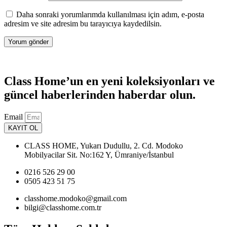
Daha sonraki yorumlarımda kullanılması için adım, e-posta
adresim ve site adresim bu tarayıcıya kaydedilsin.
Class Home’un en yeni koleksiyonları ve
güncel haberlerinden haberdar olun.
Email
KAYIT OL
CLASS HOME, Yukarı Dudullu, 2. Cd. Modoko
Mobilyacilar Sit. No:162 Y, Ümraniye/İstanbul
0216 526 29 00
0505 423 51 75
classhome.modoko@gmail.com
bilgi@classhome.com.tr