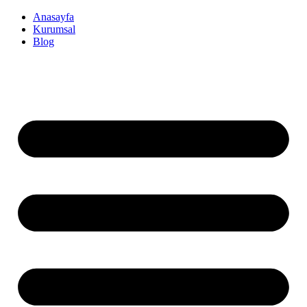
İçeriğe
Anasayfa
atla
Kurumsal
Blog