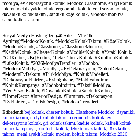
mobilya, ev dekorasyonu koltuk, Modoko Classhome, en iyi koltuk
takımı, metal ayaklı koltuk, ergonomik koltuk, yeni sezon koltuk,
dayanıklı koltuk takımı, sandıklı köşe koltuk, Modoko mobilya,
salon koltuk takımı
Sosyal Medya Hashtag’leri (40 Adet – Virgülle
Ayrılmış)#ModokoKoltuk, #ModokoKoltukTakımı, #KöşeKoltuk,
#ModernKoltuk, #Classhome, #ClasshomeModoko,
#KadifeKoltuk, #ChesterKoltuk, #ModülerKoltuk, #YataklıKoltuk,
#GriKoltuk, #BejKoltuk, #LekeTutmazKoltuk, #KonforluKoltuk,
#LüksKoltuk, #2026MobilyaTrendleri, #Modoko,
#ModokoMobilya, #Mobilya, #EvDekorasyonu, #SalonDekoru,
#ModernEvDekoru, #TürkMobilya, #KoltukModelleri,
#DekorasyonFikirleri, #EvimŞahane, #Mobilyaİndirimi,
#KoltukKampanya, #Modokoİndirim, #TaksitliMobilya,
#YeniSezonKoltuk, #DayanıklıKoltuk, #SandıklıKoltuk,
#HomeDecor, #InteriorDesign, #Furniture, #Dekorasyon,
#EvFikirleri, #TurkishDesign, #ModokoTrendleri
Etiketlendi
bej koltuk
,
chester koltuk
,
Classhome Modoko
,
dayanıklı
koltuk takımı
,
en iyi koltuk takımı
,
ergonomik koltuk
,
ev
dekorasyonu koltuk
,
gri koltuk takımı
,
kadife koltuk
,
kaliteli koltuk
,
koltuk kampanya
,
konforlu koltuk
,
leke tutmaz koltuk
,
lüks koltuk
takımı
,
metal ayaklı koltuk
,
modern koltuk takımı
,
Modoko 2026