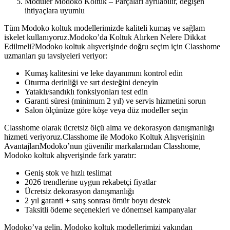
Modüler Modoko Koltuk – Parçaları ayrılabilir, değişen
ihtiyaçlara uyumlu
Tüm Modoko koltuk modellerimizde kaliteli kumaş ve sağlam
iskelet kullanıyoruz.Modoko’da Koltuk Alırken Nelere Dikkat
Edilmeli?Modoko koltuk alışverişinde doğru seçim için Classhome
uzmanları şu tavsiyeleri veriyor:
Kumaş kalitesini ve leke dayanımını kontrol edin
Oturma derinliği ve sırt desteğini deneyin
Yataklı/sandıklı fonksiyonları test edin
Garanti süresi (minimum 2 yıl) ve servis hizmetini sorun
Salon ölçünüze göre köşe veya düz modeller seçin
Classhome olarak ücretsiz ölçü alma ve dekorasyon danışmanlığı
hizmeti veriyoruz.Classhome ile Modoko Koltuk Alışverişinin
AvantajlarıModoko’nun güvenilir markalarından Classhome,
Modoko koltuk alışverişinde fark yaratır:
Geniş stok ve hızlı teslimat
2026 trendlerine uygun rekabetçi fiyatlar
Ücretsiz dekorasyon danışmanlığı
2 yıl garanti + satış sonrası ömür boyu destek
Taksitli ödeme seçenekleri ve dönemsel kampanyalar
Modoko’ya gelin, Modoko koltuk modellerimizi yakından