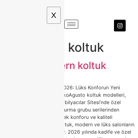
X
Etiket:
bej koltuk
Agusto modern koltuk
Agusto Koltuk Modelleri 2026: Lüks Konforun Yeni
Adresi | Classhome ModokoAgusto koltuk modelleri,
Classhome’un Modoko Mobilyacılar Sitesi’nde özel
olarak ürettiği premium oturma grubu serilerinden
biridir. Zarif tasarımı, yüksek konforu ve kaliteli
malzemeleriyle Agusto koltuk, modern ve lüks salonların
favori tercihi haline geliyor. 2026 yılında kadife ve özel