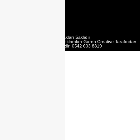
Mobilyacilar
Sit. No:162 Y,
Ümraniye/
İstanbul
Tüm Hakları Saklıdır
Web Tasarım | Seo | Google Reklamları Garen Creative Tarafından
Yürütülmektedir. 0542 603 8819