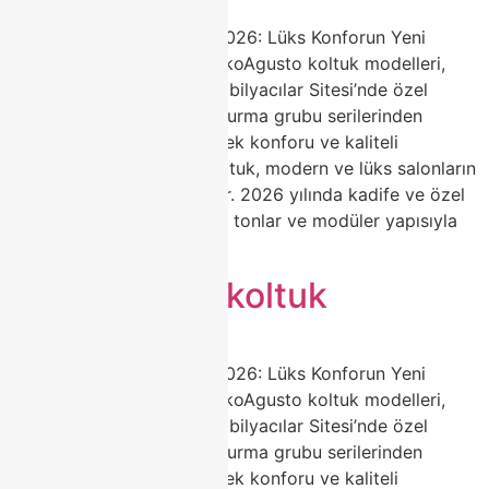
Agusto Koltuk Modelleri 2026: Lüks Konforun Yeni
Adresi | Classhome ModokoAgusto koltuk modelleri,
Classhome’un Modoko Mobilyacılar Sitesi’nde özel
olarak ürettiği premium oturma grubu serilerinden
biridir. Zarif tasarımı, yüksek konforu ve kaliteli
malzemeleriyle Agusto koltuk, modern ve lüks salonların
favori tercihi haline geliyor. 2026 yılında kadife ve özel
dokulu kumaşlar, yumuşak tonlar ve modüler yapısıyla
dikkat […]
Agusto köşe koltuk
Agusto Koltuk Modelleri 2026: Lüks Konforun Yeni
Adresi | Classhome ModokoAgusto koltuk modelleri,
Classhome’un Modoko Mobilyacılar Sitesi’nde özel
olarak ürettiği premium oturma grubu serilerinden
biridir. Zarif tasarımı, yüksek konforu ve kaliteli