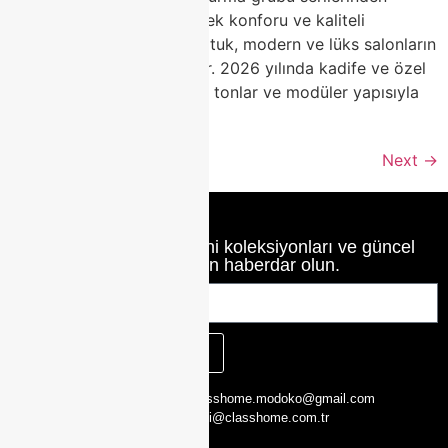
biridir. Zarif tasarımı, yüksek konforu ve kaliteli
malzemeleriyle Agusto koltuk, modern ve lüks salonların
favori tercihi haline geliyor. 2026 yılında kadife ve özel
dokulu kumaşlar, yumuşak tonlar ve modüler yapısıyla
dikkat […]
Next
→
Class Home’un en yeni koleksiyonları ve güncel
haberlerinden haberdar olun.
KAYIT OL
CLASS HOME,
0216 526 29 00
classhome.modoko@gmail.com
Yukarı Dudullu,
0505 423 51 75
bilgi@classhome.com.tr
2. Cd. Modoko