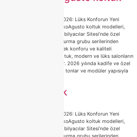
Agusto Koltuk Modelleri 2026: Lüks Konforun Yeni
Adresi | Classhome ModokoAgusto koltuk modelleri,
Classhome’un Modoko Mobilyacılar Sitesi’nde özel
olarak ürettiği premium oturma grubu serilerinden
biridir. Zarif tasarımı, yüksek konforu ve kaliteli
malzemeleriyle Agusto koltuk, modern ve lüks salonların
favori tercihi haline geliyor. 2026 yılında kadife ve özel
dokulu kumaşlar, yumuşak tonlar ve modüler yapısıyla
dikkat […]
Agusto koltuk
Agusto Koltuk Modelleri 2026: Lüks Konforun Yeni
Adresi | Classhome ModokoAgusto koltuk modelleri,
Classhome’un Modoko Mobilyacılar Sitesi’nde özel
olarak ürettiği premium oturma grubu serilerinden