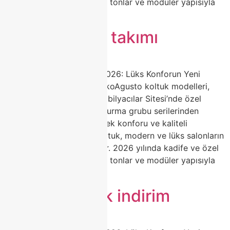
dokulu kumaşlar, yumuşak tonlar ve modüler yapısıyla
dikkat […]
Agusto salon takımı
Agusto Koltuk Modelleri 2026: Lüks Konforun Yeni
Adresi | Classhome ModokoAgusto koltuk modelleri,
Classhome’un Modoko Mobilyacılar Sitesi’nde özel
olarak ürettiği premium oturma grubu serilerinden
biridir. Zarif tasarımı, yüksek konforu ve kaliteli
malzemeleriyle Agusto koltuk, modern ve lüks salonların
favori tercihi haline geliyor. 2026 yılında kadife ve özel
dokulu kumaşlar, yumuşak tonlar ve modüler yapısıyla
dikkat […]
Agusto koltuk indirim