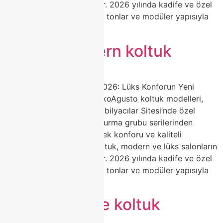
favori tercihi haline geliyor. 2026 yılında kadife ve özel
dokulu kumaşlar, yumuşak tonlar ve modüler yapısıyla
dikkat […]
Agusto modern koltuk
Agusto Koltuk Modelleri 2026: Lüks Konforun Yeni
Adresi | Classhome ModokoAgusto koltuk modelleri,
Classhome’un Modoko Mobilyacılar Sitesi’nde özel
olarak ürettiği premium oturma grubu serilerinden
biridir. Zarif tasarımı, yüksek konforu ve kaliteli
malzemeleriyle Agusto koltuk, modern ve lüks salonların
favori tercihi haline geliyor. 2026 yılında kadife ve özel
dokulu kumaşlar, yumuşak tonlar ve modüler yapısıyla
dikkat […]
Agusto kadife koltuk