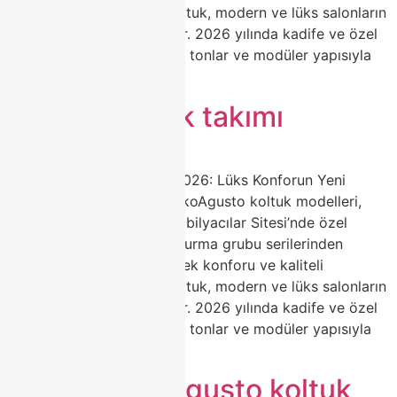
malzemeleriyle Agusto koltuk, modern ve lüks salonların
favori tercihi haline geliyor. 2026 yılında kadife ve özel
dokulu kumaşlar, yumuşak tonlar ve modüler yapısıyla
dikkat […]
Agusto koltuk takımı
Agusto Koltuk Modelleri 2026: Lüks Konforun Yeni
Adresi | Classhome ModokoAgusto koltuk modelleri,
Classhome’un Modoko Mobilyacılar Sitesi’nde özel
olarak ürettiği premium oturma grubu serilerinden
biridir. Zarif tasarımı, yüksek konforu ve kaliteli
malzemeleriyle Agusto koltuk, modern ve lüks salonların
favori tercihi haline geliyor. 2026 yılında kadife ve özel
dokulu kumaşlar, yumuşak tonlar ve modüler yapısıyla
dikkat […]
Classhome Agusto koltuk