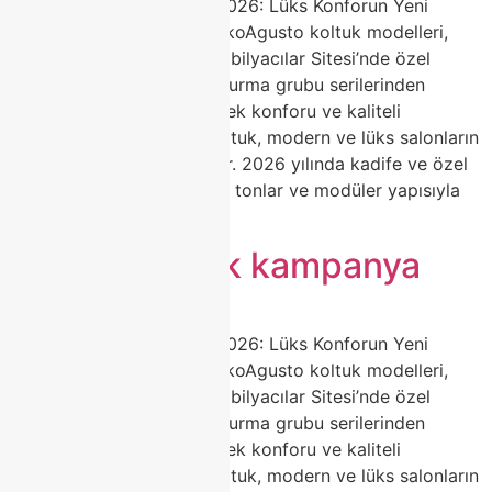
Agusto Koltuk Modelleri 2026: Lüks Konforun Yeni
Adresi | Classhome ModokoAgusto koltuk modelleri,
Classhome’un Modoko Mobilyacılar Sitesi’nde özel
olarak ürettiği premium oturma grubu serilerinden
biridir. Zarif tasarımı, yüksek konforu ve kaliteli
malzemeleriyle Agusto koltuk, modern ve lüks salonların
favori tercihi haline geliyor. 2026 yılında kadife ve özel
dokulu kumaşlar, yumuşak tonlar ve modüler yapısıyla
dikkat […]
Agusto koltuk kampanya
Agusto Koltuk Modelleri 2026: Lüks Konforun Yeni
Adresi | Classhome ModokoAgusto koltuk modelleri,
Classhome’un Modoko Mobilyacılar Sitesi’nde özel
olarak ürettiği premium oturma grubu serilerinden
biridir. Zarif tasarımı, yüksek konforu ve kaliteli
malzemeleriyle Agusto koltuk, modern ve lüks salonların