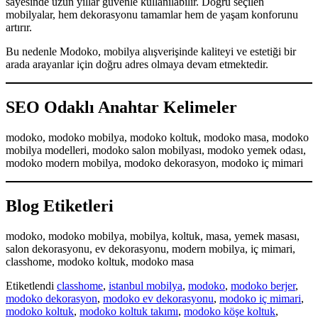
sayesinde uzun yıllar güvenle kullanılabilir. Doğru seçilen
mobilyalar, hem dekorasyonu tamamlar hem de yaşam konforunu
artırır.
Bu nedenle Modoko, mobilya alışverişinde kaliteyi ve estetiği bir
arada arayanlar için doğru adres olmaya devam etmektedir.
SEO Odaklı Anahtar Kelimeler
modoko, modoko mobilya, modoko koltuk, modoko masa, modoko
mobilya modelleri, modoko salon mobilyası, modoko yemek odası,
modoko modern mobilya, modoko dekorasyon, modoko iç mimari
Blog Etiketleri
modoko, modoko mobilya, mobilya, koltuk, masa, yemek masası,
salon dekorasyonu, ev dekorasyonu, modern mobilya, iç mimari,
classhome, modoko koltuk, modoko masa
Etiketlendi
classhome
,
istanbul mobilya
,
modoko
,
modoko berjer
,
modoko dekorasyon
,
modoko ev dekorasyonu
,
modoko iç mimari
,
modoko koltuk
,
modoko koltuk takımı
,
modoko köşe koltuk
,