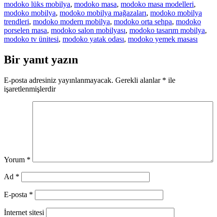
modoko lüks mobilya
,
modoko masa
,
modoko masa modelleri
,
modoko mobilya
,
modoko mobilya mağazaları
,
modoko mobilya
trendleri
,
modoko modern mobilya
,
modoko orta sehpa
,
modoko
porselen masa
,
modoko salon mobilyası
,
modoko tasarım mobilya
,
modoko tv ünitesi
,
modoko yatak odası
,
modoko yemek masası
Bir yanıt yazın
E-posta adresiniz yayınlanmayacak.
Gerekli alanlar
*
ile
işaretlenmişlerdir
Yorum
*
Ad
*
E-posta
*
İnternet sitesi