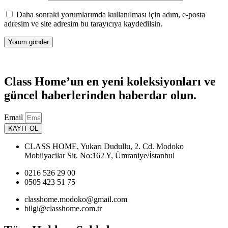
Daha sonraki yorumlarımda kullanılması için adım, e-posta
adresim ve site adresim bu tarayıcıya kaydedilsin.
Class Home’un en yeni koleksiyonları ve
güncel haberlerinden haberdar olun.
Email
KAYIT OL
CLASS HOME, Yukarı Dudullu, 2. Cd. Modoko
Mobilyacilar Sit. No:162 Y, Ümraniye/İstanbul
0216 526 29 00
0505 423 51 75
classhome.modoko@gmail.com
bilgi@classhome.com.tr