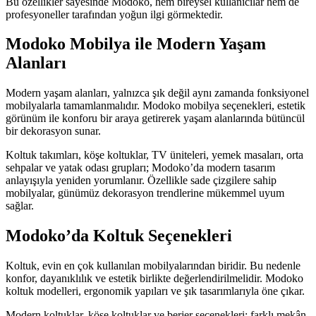
Bu özellikler sayesinde Modoko, hem bireysel kullanıcılar hem de
profesyoneller tarafından yoğun ilgi görmektedir.
Modoko Mobilya ile Modern Yaşam
Alanları
Modern yaşam alanları, yalnızca şık değil aynı zamanda fonksiyonel
mobilyalarla tamamlanmalıdır. Modoko mobilya seçenekleri, estetik
görünüm ile konforu bir araya getirerek yaşam alanlarında bütüncül
bir dekorasyon sunar.
Koltuk takımları, köşe koltuklar, TV üniteleri, yemek masaları, orta
sehpalar ve yatak odası grupları; Modoko’da modern tasarım
anlayışıyla yeniden yorumlanır. Özellikle sade çizgilere sahip
mobilyalar, günümüz dekorasyon trendlerine mükemmel uyum
sağlar.
Modoko’da Koltuk Seçenekleri
Koltuk, evin en çok kullanılan mobilyalarından biridir. Bu nedenle
konfor, dayanıklılık ve estetik birlikte değerlendirilmelidir. Modoko
koltuk modelleri, ergonomik yapıları ve şık tasarımlarıyla öne çıkar.
Modern koltuklar, köşe koltuklar ve berjer seçenekleri; farklı mekân