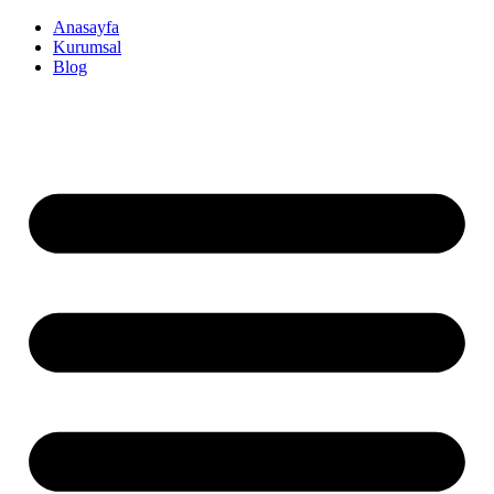
İçeriğe
Anasayfa
atla
Kurumsal
Blog