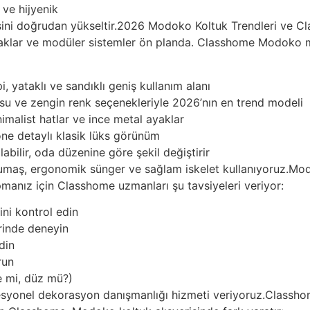
ve hijyenik
sini doğrudan yükseltir.2026 Modoko Koltuk Trendleri ve 
ayaklar ve modüler sistemler ön planda. Classhome Modok
 yataklı ve sandıklı geniş kullanım alanı
 ve zengin renk seçenekleriyle 2026’nın en trend modeli
alist hatlar ve ince metal ayaklar
e detaylı klasik lüks görünüm
bilir, oda düzenine göre şekil değiştirir
maş, ergonomik sünger ve sağlam iskelet kullanıyoruz.Modo
manız için Classhome uzmanları şu tavsiyeleri veriyor:
ini kontrol edin
erinde deneyin
din
run
e mi, düz mü?)
syonel dekorasyon danışmanlığı hizmeti veriyoruz.Classhom