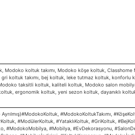
uk, Modoko koltuk takımı, Modoko köşe koltuk, Classhome M
, gri koltuk takımı, bej koltuk, leke tutmaz koltuk, konforl
Modoko taksitli koltuk, kaliteli koltuk, Modoko salon mobi
koltuk, ergonomik koltuk, yeni sezon koltuk, dayanıklı kolt
le Ayrılmış)#ModokoKoltuk, #ModokoKoltukTakımı, #KöşeKo
ltuk, #ModülerKoltuk, #YataklıKoltuk, #GriKoltuk, #BejKol
ko, #ModokoMobilya, #Mobilya, #EvDekorasyonu, #SalonD