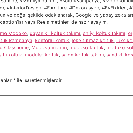
imŞahane, #Mobilyaİndirimi, #KoltukKampanya, #Modokoİndir
r, #InteriorDesign, #Furniture, #Dekorasyon, #EvFikirleri,
un ve doğal şekilde odaklanarak, Google ve yapay zeka ara
 caption’lar veya Reels metinleri de hazırlayayım!
ome Modoko
,
dayanıklı koltuk takımı
,
en iyi koltuk takımı
,
er
ltuk kampanya
,
konforlu koltuk
,
leke tutmaz koltuk
,
lüks ko
o Classhome
,
Modoko indirim
,
modoko koltuk
,
modoko kol
tli koltuk
,
modüler koltuk
,
salon koltuk takımı
,
sandıklı kö
lanlar
*
ile işaretlenmişlerdir