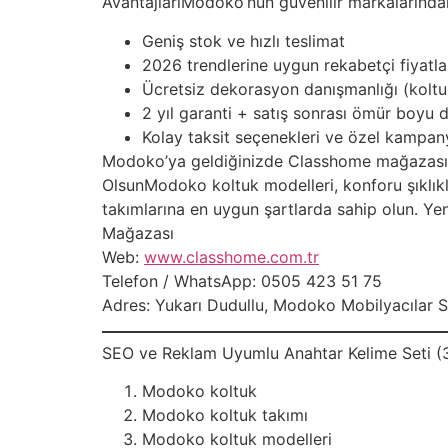
AvantajlarıModoko’nun güvenilir markalarında
Geniş stok ve hızlı teslimat
2026 trendlerine uygun rekabetçi fiyatla
Ücretsiz dekorasyon danışmanlığı (kolt
2 yıl garanti + satış sonrası ömür boyu 
Kolay taksit seçenekleri ve özel kampan
Modoko’ya geldiğinizde Classhome mağazasını
OlsunModoko koltuk modelleri, konforu şıklıkla
takımlarına en uygun şartlarda sahip olun. Y
Mağazası
Web:
www.classhome.com.tr
Telefon / WhatsApp: 0505 423 51 75
Adres: Yukarı Dudullu, Modoko Mobilyacılar Si
SEO ve Reklam Uyumlu Anahtar Kelime Seti (
Modoko koltuk
Modoko koltuk takımı
Modoko koltuk modelleri