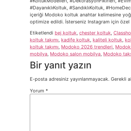
#KoltukModelleri, #DekorasyonFikirleri, #Ev
#DayanıklıKoltuk, #SandıklıKoltuk, #HomeDeco
içeriği Modoko koltuk anahtar kelimesine yoğ
optimize edildi. İsterseniz Instagram için özel
Etiketlendi
bej koltuk
,
chester koltuk
,
Classh
koltuk takımı
,
kadife koltuk
,
kaliteli koltuk
,
ko
koltuk takımı
,
Modoko 2026 trendleri
,
Modok
mobilya
,
Modoko salon mobilya
,
Modoko taksi
Bir yanıt yazın
E-posta adresiniz yayınlanmayacak.
Gerekli a
Yorum
*