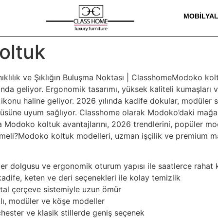
MOBILYA
oltuk
klılık ve Şıklığın Buluşma Noktası | ClasshomeModoko kolt
şında geliyor. Ergonomik tasarımı, yüksek kaliteli kumaşları
 ikonu haline geliyor. 2026 yılında kadife dokular, modüler
 ölçüsüne uyum sağlıyor. Classhome olarak Modoko’daki ma
Modoko koltuk avantajlarını, 2026 trendlerini, popüler mod
eli?Modoko koltuk modelleri, uzman işçilik ve premium mal
r dolgusu ve ergonomik oturum yapısı ile saatlerce rahat 
ife, keten ve deri seçenekleri ile kolay temizlik
tal çerçeve sistemiyle uzun ömür
klı, modüler ve köşe modeller
chester ve klasik stillerde geniş seçenek