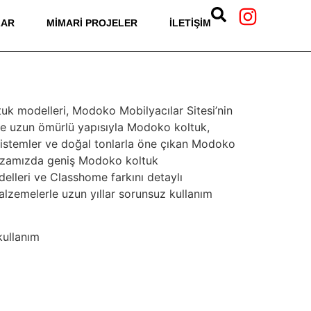
LAR
MIMARI PROJELER
İLETIŞIM
uk modelleri, Modoko Mobilyacılar Sitesi’nin
 ve uzun ömürlü yapısıyla Modoko koltuk,
 sistemler ve doğal tonlarla öne çıkan Modoko
ğazamızda geniş Modoko koltuk
elleri ve Classhome farkını detaylı
zemelerle uzun yıllar sorunsuz kullanım
kullanım