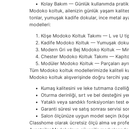
Kolay Bakım — Günlük kullanımda pratik 
Modoko koltuk, ailenizin günlük yaşam kalite
tonlar, yumuşak kadife dokular, ince metal 
modelleri:
Köşe Modoko Koltuk Takımı — L ve U tipi,
Kadife Modoko Koltuk — Yumuşak dokusu
Modern Gri ve Bej Modoko Koltuk — Minim
Chester Modoko Koltuk Takımı — Kapiton
Modüler Modoko Koltuk — Parçaları ayrıla
Tüm Modoko koltuk modellerimizde kaliteli ku
Modoko koltuk alışverişinde doğru tercihi yap
Kumaş kalitesini ve leke tutmama özelliğ
Oturma derinliği, sırt ve bel desteğini y
Yataklı veya sandıklı fonksiyonları test e
Garanti süresi ve satış sonrası servisi so
Salon ölçünüze uygun model seçin (köş
Classhome olarak ücretsiz ölçü alma ve profe