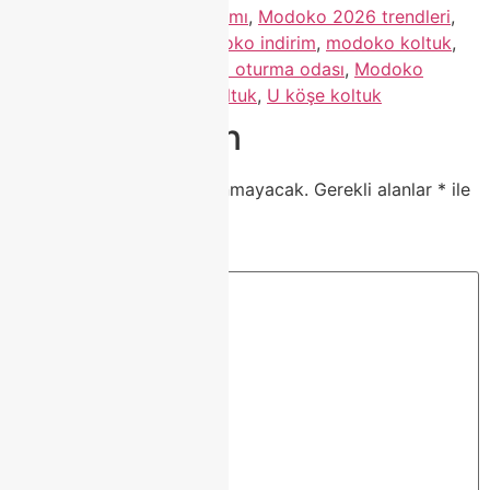
koltuk
,
modern koltuk takımı
,
Modoko 2026 trendleri
,
Modoko Classhome
,
Modoko indirim
,
modoko koltuk
,
modoko mobilya
,
Modoko oturma odası
,
Modoko
taksitli koltuk
,
modüler koltuk
,
U köşe koltuk
Bir yanıt yazın
E-posta adresiniz yayınlanmayacak.
Gerekli alanlar
*
ile
işaretlenmişlerdir
Yorum
*