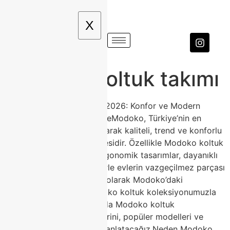
X
Modoko koltuk takımı
Modoko Koltuk Modelleri 2026: Konfor ve Modern
Şıklığın Zirvesi | ClasshomeModoko, Türkiye’nin en
büyük mobilya merkezi olarak kaliteli, trend ve konforlu
ürünler arayanların ilk adresidir. Özellikle Modoko koltuk
modelleri, 2026 yılında ergonomik tasarımlar, dayanıklı
kumaşlar ve modern stillerle evlerin vazgeçilmez parçası
haline geliyor. Classhome olarak Modoko’daki
mağazamızda geniş Modoko koltuk koleksiyonumuzla
hizmet veriyoruz. Bu yazıda Modoko koltuk
avantajlarını, 2026 trendlerini, popüler modelleri ve
Classhome farkını detaylı anlatacağız.Neden Modoko