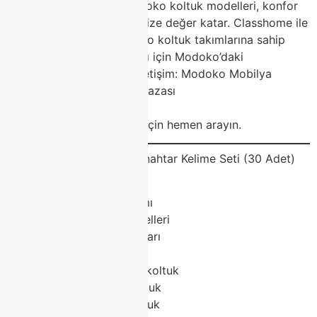
Modoko Koltuk OlsunModoko koltuk modelleri, konfor
ve şıklığı birleştirerek evinize değer katar. Classhome ile
en kaliteli ve trend Modoko koltuk takımlarına sahip
olun. Yeni bir koltuk takımı için Modoko’daki
mağazamıza bekliyoruz!İletişim: Modoko Mobilya
Merkezi – Classhome Mağazası
Web: classhome.com.tr
Telefon: Randevu ve bilgi için hemen arayın.
SEO ve Reklam Uyumlu Anahtar Kelime Seti (30 Adet)
Modoko koltuk
Modoko koltuk takımı
Modoko koltuk modelleri
Modoko koltuk fiyatları
Modoko köşe koltuk
Classhome Modoko koltuk
Modoko modern koltuk
Modoko chester koltuk