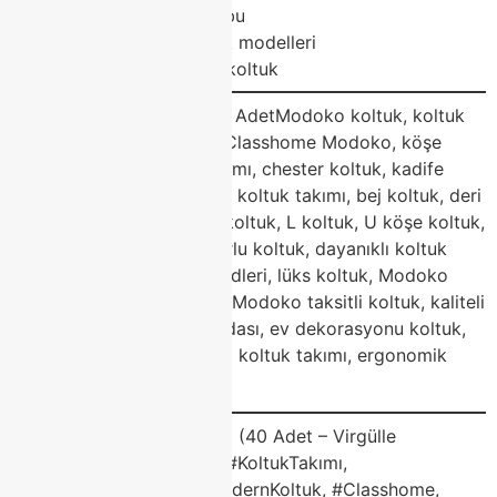
Modoko oturma grubu
Modoko trend koltuk modelleri
Modoko ergonomik koltuk
Blog Etiketleri (Tags) – 30 AdetModoko koltuk, koltuk
takımı, Modoko mobilya, Classhome Modoko, köşe
koltuk, modern koltuk takımı, chester koltuk, kadife
koltuk, modüler koltuk, gri koltuk takımı, bej koltuk, deri
koltuk, berjer koltuk, 3’lü koltuk, L koltuk, U köşe koltuk,
leke tutmaz koltuk, konforlu koltuk, dayanıklı koltuk
takımı, Modoko 2026 trendleri, lüks koltuk, Modoko
indirim, koltuk kampanya, Modoko taksitli koltuk, kaliteli
koltuk, Modoko oturma odası, ev dekorasyonu koltuk,
Modoko Classhome, en iyi koltuk takımı, ergonomik
koltuk
Sosyal Medya Hashtag’leri (40 Adet – Virgülle
Ayrılmış)#ModokoKoltuk, #KoltukTakımı,
#ModokoKöşeKoltuk, #ModernKoltuk, #Classhome,