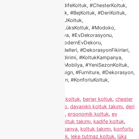
#ClasshomeModoko, #KadifeKoltuk, #ChesterKoltuk,
#ModülerKoltuk, #GriKoltuk, #BejKoltuk, #DeriKoltuk,
#BerjerKoltuk, #LKoltuk, #UKoltuk,
#2026MobilyaTrendleri, #LüksKoltuk, #Modoko,
#ModokoMobilya, #Mobilya, #EvDekorasyonu,
#OturmaOdasıDekoru, #ModernEvDekoru,
#TürkMobilya, #KoltukModelleri, #DekorasyonFikirleri,
#EvimŞahane, #Mobilyaİndirimi, #KoltukKampanya,
#Modokoİndirim, #TaksitliMobilya, #YeniSezonKoltuk,
#HomeDecor, #InteriorDesign, #Furniture, #Dekorasyon,
#EvFikirleri, #TurkishDesign, #KonforluKoltuk,
#DayanıklıKoltuk
Etiketlendi
3'lü koltuk
,
bej koltuk
,
berjer koltuk
,
chester
koltuk
,
Classhome Modoko
,
dayanıklı koltuk takımı
,
deri
koltuk
,
en iyi koltuk takımı
,
ergonomik koltuk
,
ev
dekorasyonu koltuk
,
gri koltuk takımı
,
kadife koltuk
,
kaliteli koltuk
,
koltuk kampanya
,
koltuk takımı
,
konforlu
koltuk
,
köşe koltuk
,
l koltuk
,
leke tutmaz koltuk
,
lüks