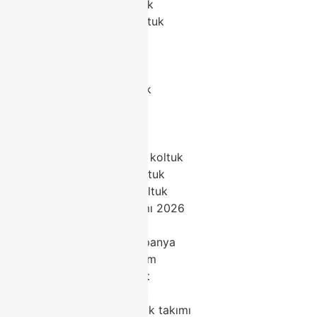
Modoko kadife koltuk
Modoko modüler koltuk
Modoko gri koltuk
Modoko bej koltuk
Modoko deri koltuk
Modoko berjer koltuk
Modoko 3’lü koltuk
Modoko L koltuk
Modoko U koltuk
Modoko leke tutmaz koltuk
Modoko konforlu koltuk
Modoko dayanıklı koltuk
Modoko koltuk takımı 2026
Modoko lüks koltuk
Modoko koltuk kampanya
Modoko koltuk indirim
Modoko koltuk taksit
Modoko en iyi koltuk
Modoko kaliteli koltuk takımı