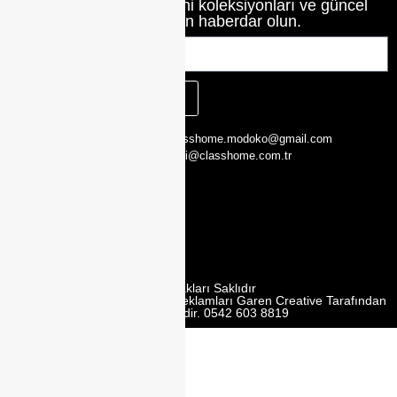
Class Home’un en yeni koleksiyonları ve güncel
haberlerinden haberdar olun.
KAYIT OL
CLASS HOME,
0216 526 29 00
classhome.modoko@gmail.com
Yukarı Dudullu,
0505 423 51 75
bilgi@classhome.com.tr
2. Cd. Modoko
Mobilyacilar
Sit. No:162 Y,
Ümraniye/
İstanbul
Tüm Hakları Saklıdır
Web Tasarım | Seo | Google Reklamları Garen Creative Tarafından
Yürütülmektedir. 0542 603 8819