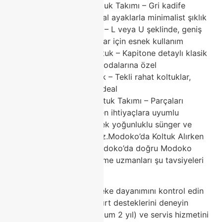
Modern Modoko Koltuk Takımı – Gri kadife
kaplama ve ince metal ayaklarla minimalist şıklık
Köşe Modoko Koltuk – L veya U şeklinde, geniş
aileler ve küçük alanlar için esnek kullanım
Chester Modoko Koltuk – Kapitone detaylı klasik
tasarım, lüks oturma odalarına özel
Berjer Modoko Koltuk – Tekli rahat koltuklar,
okuma köşeleri için ideal
Modüler Modoko Koltuk Takımı – Parçaları
birleştirilebilir, değişen ihtiyaçlara uyumlu
Tüm modellerimizde yüksek yoğunluklu sünger ve
sağlam iskelet kullanıyoruz.Modoko’da Koltuk Alırken
Nelere Dikkat Edilmeli?Modoko’da doğru Modoko
koltuk seçimi için Classhome uzmanları şu tavsiyeleri
veriyor:
Kumaş kalitesini ve leke dayanımını kontrol edin
Oturma derinliği ve sırt desteklerini deneyin
Garanti süresi (minimum 2 yıl) ve servis hizmetini