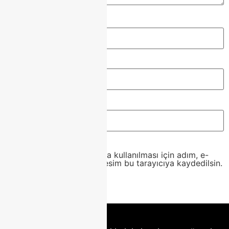
Ad
*
E-posta
*
İnternet sitesi
Daha sonraki yorumlarımda kullanılması için adım, e-
posta adresim ve site adresim bu tarayıcıya kaydedilsin.