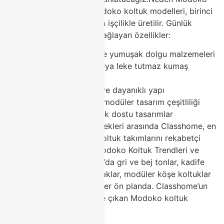
Koltuk Tercih Edilmeli?Modoko koltuk modelleri, birinci
sınıf malzemeler ve uzman işçilikle üretilir. Günlük
kullanımda üstün konfor sağlayan özellikler:
Ergonomik oturum ve yumuşak dolgu malzemeleri
Kadife, keten, deri veya leke tutmaz kumaş
seçenekleri
Kolay temizlenebilir ve dayanıklı yapı
Modern, klasik veya modüler tasarım çeşitliliği
Uzun ömürlü ve sağlık dostu tasarımlar
Modoko’nun zengin seçenekleri arasında Classhome, en
şık ve konforlu Modoko koltuk takımlarını rekabetçi
fiyatlarla sunuyor.2026 Modoko Koltuk Trendleri ve
Classhome Modelleri2026’da gri ve bej tonlar, kadife
dokular, minimal metal ayaklar, modüler köşe koltuklar
ve sürdürülebilir malzemeler ön planda. Classhome’un
Modoko mağazasında öne çıkan Modoko koltuk
modelleri: