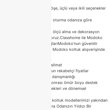
sorun
Ev ölçünüze uygun köşe, üçlü veya ikili seçenekler
seçin
Renk ve stil uyumunu oturma odanıza göre
değerlendirin
Classhome olarak ücretsiz ölçü alma ve dekorasyon
danışmanlığı hizmeti veriyoruz.Classhome ile Modoko
Koltuk Alışverişinin AvantajlarıModoko’nun güvenilir
markalarından Classhome, Modoko koltuk alışverişinde
fark yaratır:
Geniş stok ve hızlı teslimat
2026 trendlerine uygun rekabetçi fiyatlar
Ücretsiz dekorasyon danışmanlığı
2 yıl garanti + satış sonrası ömür boyu destek
Taksitli ödeme seçenekleri ve dönemsel
kampanyalar
Modoko’ya gelin, Modoko koltuk modellerimizi yakından
deneyimleyin!Sonuç: Oturma Odanızın Yıldızı Bir