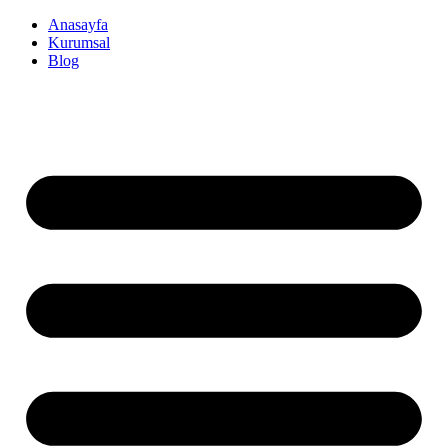
İçeriğe
Anasayfa
atla
Kurumsal
Blog