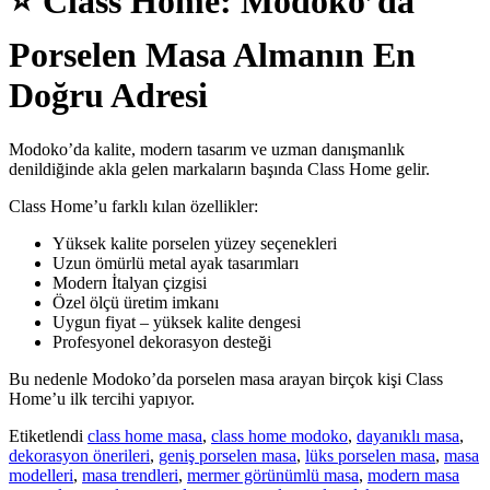
⭐
Class Home: Modoko’da
Porselen Masa Almanın En
Doğru Adresi
Modoko’da kalite, modern tasarım ve uzman danışmanlık
denildiğinde akla gelen markaların başında Class Home gelir.
Class Home’u farklı kılan özellikler:
Yüksek kalite porselen yüzey seçenekleri
Uzun ömürlü metal ayak tasarımları
Modern İtalyan çizgisi
Özel ölçü üretim imkanı
Uygun fiyat – yüksek kalite dengesi
Profesyonel dekorasyon desteği
Bu nedenle Modoko’da porselen masa arayan birçok kişi Class
Home’u ilk tercihi yapıyor.
Etiketlendi
class home masa
,
class home modoko
,
dayanıklı masa
,
dekorasyon önerileri
,
geniş porselen masa
,
lüks porselen masa
,
masa
modelleri
,
masa trendleri
,
mermer görünümlü masa
,
modern masa