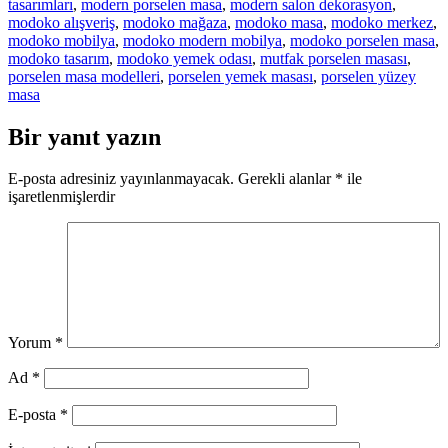
tasarımları
,
modern porselen masa
,
modern salon dekorasyon
,
modoko alışveriş
,
modoko mağaza
,
modoko masa
,
modoko merkez
,
modoko mobilya
,
modoko modern mobilya
,
modoko porselen masa
,
modoko tasarım
,
modoko yemek odası
,
mutfak porselen masası
,
porselen masa modelleri
,
porselen yemek masası
,
porselen yüzey
masa
Bir yanıt yazın
E-posta adresiniz yayınlanmayacak.
Gerekli alanlar
*
ile
işaretlenmişlerdir
Yorum
*
Ad
*
E-posta
*