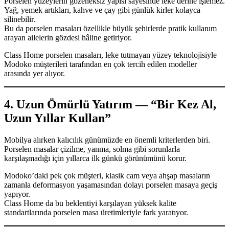
Porselen yüzeylerin gözeneksiz yapısı sayesinde leke derine işlemez.
Yağ, yemek artıkları, kahve ve çay gibi günlük kirler kolayca
silinebilir.
Bu da porselen masaları özellikle büyük şehirlerde pratik kullanım
arayan ailelerin gözdesi hâline getiriyor.
Class Home porselen masaları, leke tutmayan yüzey teknolojisiyle
Modoko müşterileri tarafından en çok tercih edilen modeller
arasında yer alıyor.
4. Uzun Ömürlü Yatırım — “Bir Kez Al,
Uzun Yıllar Kullan”
Mobilya alırken kalıcılık günümüzde en önemli kriterlerden biri.
Porselen masalar çizilme, yanma, solma gibi sorunlarla
karşılaşmadığı için yıllarca ilk günkü görünümünü korur.
Modoko’daki pek çok müşteri, klasik cam veya ahşap masaların
zamanla deformasyon yaşamasından dolayı porselen masaya geçiş
yapıyor.
Class Home da bu beklentiyi karşılayan yüksek kalite
standartlarında porselen masa üretimleriyle fark yaratıyor.