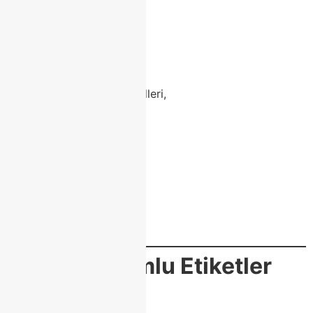
porselen yemek masası,
mutfak porselen masası,
modoko mobilya,
modoko yemek masası,
modern masa tasarımları,
zarif porselen masa modelleri,
porselen masa fiyatları,
class home mobilya,
modoko iç mimari,
dekoratif masa fikirleri,
porselen masa modoko,
masa dekorasyonu,
modoko luxury mobilya,
modern ev dekorasyonu
🏷️
SEO Uyumlu Etiketler
(25 adet)