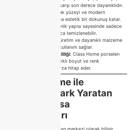
lekeye ve darbelere karşı son derece dayanıklıdır.
Zarif Görünüm:
Parlak yüzeyi ve modern
çizgileriyle her ortama estetik bir dokunuş katar.
Kolay Temizlik:
Hijyenik yapısı sayesinde sadece
nemli bir bezle kolayca temizlenebilir.
Uzun Ömür:
Kaliteli üretim ve dayanıklı malzeme
birleşimi, uzun yıllar kullanım sağlar.
Renk ve Model Çeşitliliği:
Class Home porselen
masa koleksiyonu, farklı boyut ve renk
seçenekleriyle her tarza hitap eder.
🪑
Class Home ile
Modoko’da Fark Yaratan
Porselen Masa
Koleksiyonları
Modoko, mobilya dünyasının merkezi olarak bilinir.