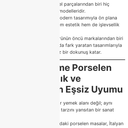
Ev dekorasyonunun en özel parçalarından biri hiç
kuşkusuz
porselen masa
modelleridir.
Zarafeti, dayanıklılığı ve modern tasarımıyla ön plana
çıkan porselen masalar, hem estetik hem de işlevsellik
arayanların ilk tercihidir.
Modoko’da mobilya sektörünün öncü markalarından biri
olan
Class Home
, bu alanda fark yaratan tasarımlarıyla
yaşam alanlarına benzersiz bir dokunuş katar.
🌟
Class Home Porselen
Masalar: Şıklık ve
Dayanıklılığın Eşsiz Uyumu
Porselen masa, yalnızca bir yemek alanı değil; aynı
zamanda yaşam alanınızın tarzını yansıtan bir sanat
eseridir.
Class Home
koleksiyonundaki porselen masalar, İtalyan