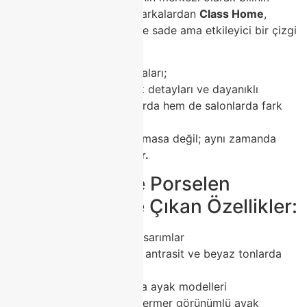
Bu merkezde öne çıkan markalardan
Class Home
,
porselen masa modelleriyle sade ama etkileyici bir çizgi
yakalamıştır.
Class Home porselen masaları;
modern çizgiler, zarif ayak detayları ve dayanıklı
yüzeyleriyle hem mutfaklarda hem de salonlarda fark
yaratır.
Her bir model, sadece bir masa değil; aynı zamanda
estetik bir odak noktasıdır.
✨ Class Home Porselen
Masalarda Öne Çıkan Özellikler:
Lüks ve minimalist tasarımlar
Renk uyumu: gri, bej, antrasit ve beyaz tonlarda
modern seçenekler
Farklı ölçüler ve masa ayak modelleri
Ahşap, metal veya mermer görünümlü ayak