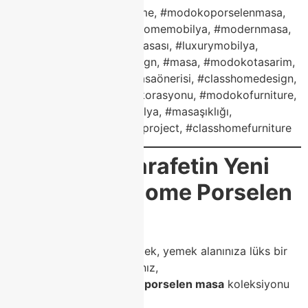
#porselenmasa, #classhome, #modokoporselenmasa,
#modokomobilya, #classhomemobilya, #modernmasa,
#yemekmasası, #mutfakmasası, #luxurymobilya,
#homedecor, #interiordesign, #masa, #modokotasarim,
#mobilyadekorasyon, #masaönerisi, #classhomedesign,
#modokotrendleri, #evdekorasyonu, #modokofurniture,
#zarifmasa, #modernmobilya, #masaşıklığı,
#mobilyasanatı, #modokoproject, #classhomefurniture
🏆
Sonuç: Zarafetin Yeni
Adı – Class Home Porselen
Masa
Evinizin havasını değiştirmek, yemek alanınıza lüks bir
dokunuş katmak istiyorsanız,
Modoko’daki
Class Home porselen masa
koleksiyonu
tam size göre.