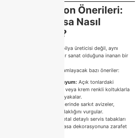
🎨
Dekorasyon Önerileri:
Porselen Masa Nasıl
Kombinlenir?
Class Home, yalnızca mobilya üreticisi değil, aynı
zamanda dekorasyonun bir sanat olduğuna inanan bir
markadır.
Porselen masalarınızı tamamlayacak bazı öneriler:
Modern koltuklarla uyum:
Açık tonlardaki
porselen masalar, gri veya krem renkli koltuklarla
mükemmel bir uyum yakalar.
Aydınlatma:
Masa üzerinde sarkıt avizeler,
porselen yüzeyin parlaklığını vurgular.
Aksesuar seçimi:
Metal detaylı servis tabakları
veya cam vazolar, masa dekorasyonuna zarafet
katar.