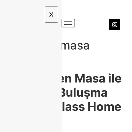
X
dekoratif masa
fikirleri
🍽️
Porselen Masa ile
Zarafetin Buluşma
Noktası: Class Home
Şıklığı