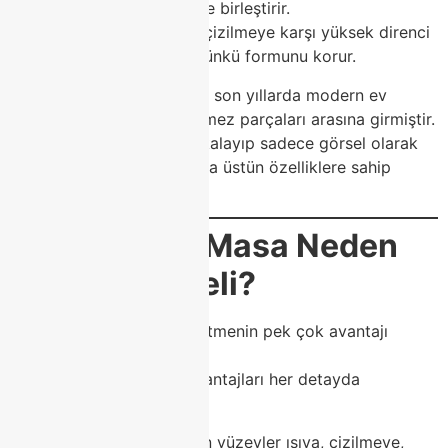
estetiğini modern çizgilerle birleştirir.
Dayanıklı yüzeyi, ısıya ve çizilmeye karşı yüksek direnci
sayesinde uzun yıllar ilk günkü formunu korur.
Porselen masalar, özellikle son yıllarda modern ev
dekorasyonunun vazgeçilmez parçaları arasına girmiştir.
Class Home, bu trendi yakalayıp sadece görsel olarak
değil, kullanım açısından da üstün özelliklere sahip
modeller geliştirmiştir.
🏛️
Porselen Masa Neden
Tercih Edilmeli?
Bir porselen masa tercih etmenin pek çok avantajı
vardır.
Class Home olarak, bu avantajları her detayda
hissetmenizi sağlıyoruz:
Dayanıklılık:
Porselen yüzeyler ısıya, çizilmeye,