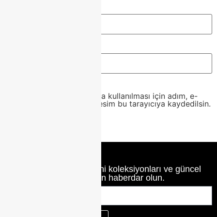
E-posta
*
İnternet sitesi
Daha sonraki yorumlarımda kullanılması için adım, e-
posta adresim ve site adresim bu tarayıcıya kaydedilsin.
Class Home’un en yeni koleksiyonları ve güncel
haberlerinden haberdar olun.