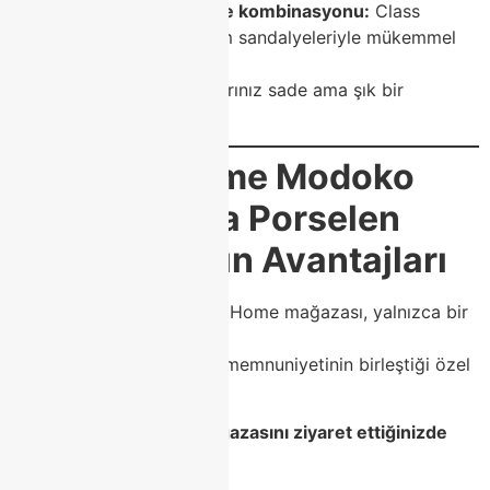
Berjer veya sandalye kombinasyonu:
Class
Home’un özel tasarım sandalyeleriyle mükemmel
uyum sağlanır.
Bu önerilerle yemek alanlarınız sade ama şık bir
görünüm kazanır.
🛍️
Class Home Modoko
Mağazasında Porselen
Masa Almanın Avantajları
Modoko’da yer alan Class Home mağazası, yalnızca bir
satış noktası değil;
tasarım, kalite ve müşteri memnuniyetinin birleştiği özel
bir yaşam alanıdır.
Class Home Modoko mağazasını ziyaret ettiğinizde
sizi bekleyen avantajlar: