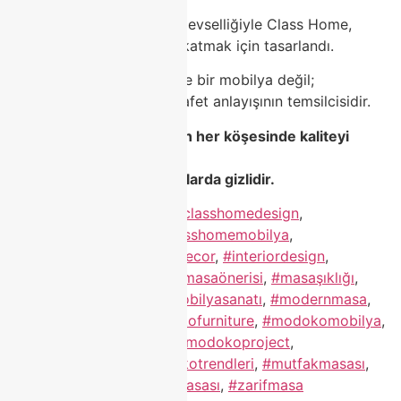
Dayanıklılığı, estetiği ve işlevselliğiyle Class Home,
yaşam alanlarınıza değer katmak için tasarlandı.
Her porselen masa, sadece bir mobilya değil;
bir yaşam tarzının, bir zarafet anlayışının temsilcisidir.
🌿
Class Home ile evinizin her köşesinde kaliteyi
hissedin,
çünkü gerçek şıklık detaylarda gizlidir.
Etiketlendi
#classhome
,
#classhomedesign
,
#classhomefurniture
,
#classhomemobilya
,
#evdekorasyonu
,
#homedecor
,
#interiordesign
,
#luxurymobilya
,
#masa
,
#masaönerisi
,
#masaşıklığı
,
#mobilyadekorasyon
,
#mobilyasanatı
,
#modernmasa
,
#modernmobilya
,
#modokofurniture
,
#modokomobilya
,
#modokoporselenmasa
,
#modokoproject
,
#modokotasarim
,
#modokotrendleri
,
#mutfakmasası
,
#porselenmasa
,
#yemekmasası
,
#zarifmasa