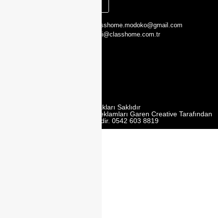
KAYIT OL
CLASS HOME,
0216 526 29 00
classhome.modoko@gmail.com
Yukarı Dudullu,
0505 423 51 75
bilgi@classhome.com.tr
2. Cd. Modoko
Mobilyacilar
Sit. No:162 Y,
Ümraniye/
İstanbul
Tüm Hakları Saklıdır
Web Tasarım | Seo | Google Reklamları Garen Creative Tarafından
Yürütülmektedir. 0542 603 8819