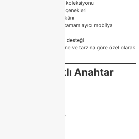
Geniş porselen masa koleksiyonu
Farklı ölçü ve renk seçenekleri
Kişiye özel üretim imkânı
Uyumlu sandalye ve tamamlayıcı mobilya
alternatifleri
Profesyonel iç mimar desteği
Her ürün, evinizin mimarisine ve tarzına göre özel olarak
önerilir.
🔍
SEO Odaklı Anahtar
Kelimeler
porselen masa,
modoko porselen masa,
class home porselen masa,
modern porselen masa,
lüks porselen masa,
dayanıklı porselen masa,