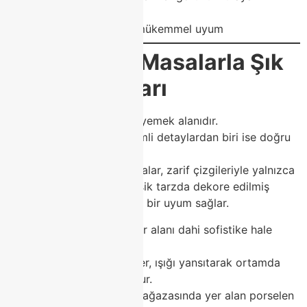
alternatifleri
Yemek takımlarıyla mükemmel uyum
🏡
Porselen Masalarla Şık
Yemek Alanları
Ev dekorasyonunun kalbi yemek alanıdır.
Bu alanı özel kılan en önemli detaylardan biri ise doğru
masa seçimidir.
Class Home porselen masalar, zarif çizgileriyle yalnızca
modern evlerde değil; klasik tarzda dekore edilmiş
mekanlarda da mükemmel bir uyum sağlar.
Bir porselen masa, sade bir alanı dahi sofistike hale
getirir.
Yüzeyindeki doğal desenler, ışığı yansıtarak ortamda
ferah bir atmosfer oluşturur.
Class Home’un Modoko mağazasında yer alan porselen