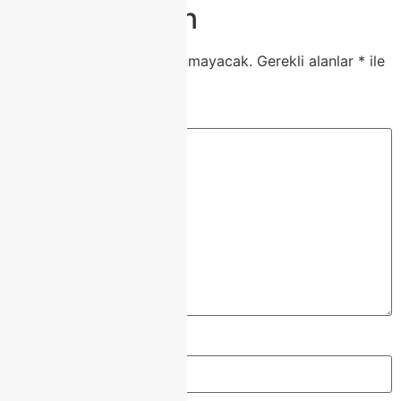
Bir yanıt yazın
E-posta adresiniz yayınlanmayacak.
Gerekli alanlar
*
ile
işaretlenmişlerdir
Yorum
*
Ad
*