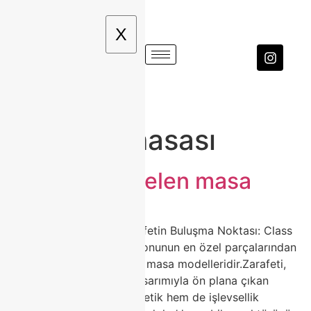
X
Etiket:
#mutfakmasası
modoko porselen masa
🍽️ Porselen Masa ile Zarafetin Buluşma Noktası: Class
Home Şıklığı Ev dekorasyonunun en özel parçalarından
biri hiç kuşkusuz porselen masa modelleridir.Zarafeti,
dayanıklılığı ve modern tasarımıyla ön plana çıkan
porselen masalar, hem estetik hem de işlevsellik