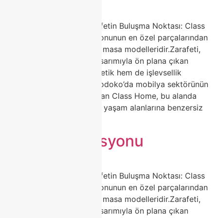
🍽️ Porselen Masa ile Zarafetin Buluşma Noktası: Class
Home Şıklığı Ev dekorasyonunun en özel parçalarından
biri hiç kuşkusuz porselen masa modelleridir.Zarafeti,
dayanıklılığı ve modern tasarımıyla ön plana çıkan
porselen masalar, hem estetik hem de işlevsellik
arayanların ilk tercihidir.Modoko’da mobilya sektörünün
öncü markalarından biri olan Class Home, bu alanda
fark yaratan tasarımlarıyla yaşam alanlarına benzersiz
bir […]
masa dekorasyonu
🍽️ Porselen Masa ile Zarafetin Buluşma Noktası: Class
Home Şıklığı Ev dekorasyonunun en özel parçalarından
biri hiç kuşkusuz porselen masa modelleridir.Zarafeti,
dayanıklılığı ve modern tasarımıyla ön plana çıkan