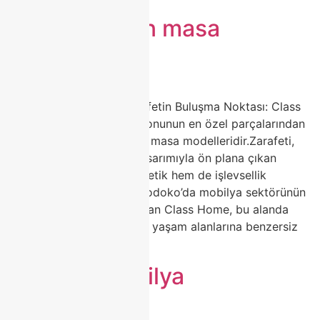
zarif porselen masa
modelleri
🍽️ Porselen Masa ile Zarafetin Buluşma Noktası: Class
Home Şıklığı Ev dekorasyonunun en özel parçalarından
biri hiç kuşkusuz porselen masa modelleridir.Zarafeti,
dayanıklılığı ve modern tasarımıyla ön plana çıkan
porselen masalar, hem estetik hem de işlevsellik
arayanların ilk tercihidir.Modoko’da mobilya sektörünün
öncü markalarından biri olan Class Home, bu alanda
fark yaratan tasarımlarıyla yaşam alanlarına benzersiz
bir […]
modoko mobilya