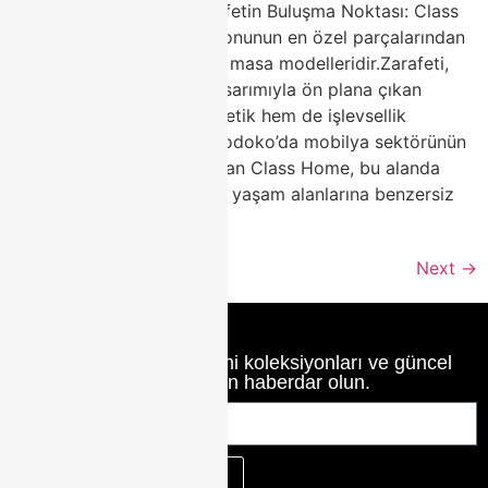
🍽️ Porselen Masa ile Zarafetin Buluşma Noktası: Class
Home Şıklığı Ev dekorasyonunun en özel parçalarından
biri hiç kuşkusuz porselen masa modelleridir.Zarafeti,
dayanıklılığı ve modern tasarımıyla ön plana çıkan
porselen masalar, hem estetik hem de işlevsellik
arayanların ilk tercihidir.Modoko’da mobilya sektörünün
öncü markalarından biri olan Class Home, bu alanda
fark yaratan tasarımlarıyla yaşam alanlarına benzersiz
bir […]
Next
→
Class Home’un en yeni koleksiyonları ve güncel
haberlerinden haberdar olun.
KAYIT OL