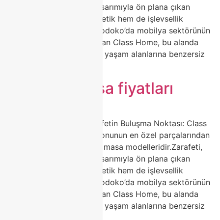
dayanıklılığı ve modern tasarımıyla ön plana çıkan
porselen masalar, hem estetik hem de işlevsellik
arayanların ilk tercihidir.Modoko’da mobilya sektörünün
öncü markalarından biri olan Class Home, bu alanda
fark yaratan tasarımlarıyla yaşam alanlarına benzersiz
bir […]
porselen masa fiyatları
🍽️ Porselen Masa ile Zarafetin Buluşma Noktası: Class
Home Şıklığı Ev dekorasyonunun en özel parçalarından
biri hiç kuşkusuz porselen masa modelleridir.Zarafeti,
dayanıklılığı ve modern tasarımıyla ön plana çıkan
porselen masalar, hem estetik hem de işlevsellik
arayanların ilk tercihidir.Modoko’da mobilya sektörünün
öncü markalarından biri olan Class Home, bu alanda
fark yaratan tasarımlarıyla yaşam alanlarına benzersiz
bir […]