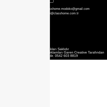
CLASS HOME,
0216 526 29 00
classhome.modoko@gmail.com
Yukarı Dudullu,
0505 423 51 75
bilgi@classhome.com.tr
2. Cd. Modoko
Mobilyacilar
Sit. No:162 Y,
Ümraniye/
İstanbul
Tüm Hakları Saklıdır
Web Tasarım | Seo | Google Reklamları Garen Creative Tarafından
Yürütülmektedir. 0542 603 8819