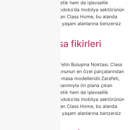
porselen masalar, hem estetik hem de işlevsellik
arayanların ilk tercihidir.Modoko’da mobilya sektörünün
öncü markalarından biri olan Class Home, bu alanda
fark yaratan tasarımlarıyla yaşam alanlarına benzersiz
bir […]
dekoratif masa fikirleri
🍽️ Porselen Masa ile Zarafetin Buluşma Noktası: Class
Home Şıklığı Ev dekorasyonunun en özel parçalarından
biri hiç kuşkusuz porselen masa modelleridir.Zarafeti,
dayanıklılığı ve modern tasarımıyla ön plana çıkan
porselen masalar, hem estetik hem de işlevsellik
arayanların ilk tercihidir.Modoko’da mobilya sektörünün
öncü markalarından biri olan Class Home, bu alanda
fark yaratan tasarımlarıyla yaşam alanlarına benzersiz
bir […]