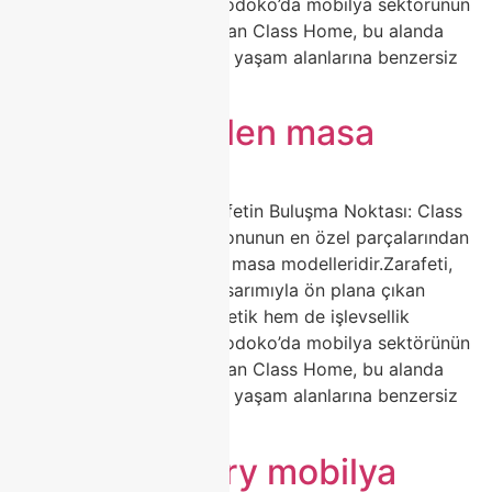
arayanların ilk tercihidir.Modoko’da mobilya sektörünün
öncü markalarından biri olan Class Home, bu alanda
fark yaratan tasarımlarıyla yaşam alanlarına benzersiz
bir […]
İtalyan porselen masa
🍽️ Porselen Masa ile Zarafetin Buluşma Noktası: Class
Home Şıklığı Ev dekorasyonunun en özel parçalarından
biri hiç kuşkusuz porselen masa modelleridir.Zarafeti,
dayanıklılığı ve modern tasarımıyla ön plana çıkan
porselen masalar, hem estetik hem de işlevsellik
arayanların ilk tercihidir.Modoko’da mobilya sektörünün
öncü markalarından biri olan Class Home, bu alanda
fark yaratan tasarımlarıyla yaşam alanlarına benzersiz
bir […]
modoko luxury mobilya