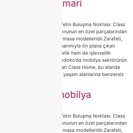
modoko iç mimari
🍽️ Porselen Masa ile Zarafetin Buluşma Noktası: Class
Home Şıklığı Ev dekorasyonunun en özel parçalarından
biri hiç kuşkusuz porselen masa modelleridir.Zarafeti,
dayanıklılığı ve modern tasarımıyla ön plana çıkan
porselen masalar, hem estetik hem de işlevsellik
arayanların ilk tercihidir.Modoko’da mobilya sektörünün
öncü markalarından biri olan Class Home, bu alanda
fark yaratan tasarımlarıyla yaşam alanlarına benzersiz
bir […]
class home mobilya
🍽️ Porselen Masa ile Zarafetin Buluşma Noktası: Class
Home Şıklığı Ev dekorasyonunun en özel parçalarından
biri hiç kuşkusuz porselen masa modelleridir.Zarafeti,