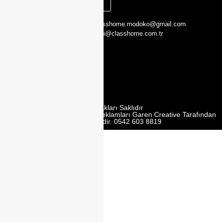
KAYIT OL
CLASS HOME,
0216 526 29 00
classhome.modoko@gmail.com
Yukarı Dudullu,
0505 423 51 75
bilgi@classhome.com.tr
2. Cd. Modoko
Mobilyacilar
Sit. No:162 Y,
Ümraniye/
İstanbul
Tüm Hakları Saklıdır
Web Tasarım | Seo | Google Reklamları Garen Creative Tarafından
Yürütülmektedir. 0542 603 8819