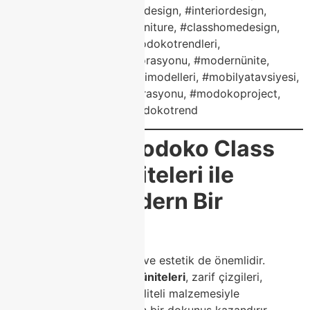
#luxurymobilya, #modokodesign, #interiordesign,
#homedecor, #modokofurniture, #classhomedesign,
#mobilyadekorasyon, #modokotrendleri,
#tvünitesifikirleri, #evdekorasyonu, #modernünite,
#maskomobilya, #tvünitesimodelleri, #mobilyatavsiyesi,
#luxuryhome, #salondekorasyonu, #modokoproject,
#classhomefurniture, #modokotrend
🎬
Sonuç: Modoko Class
Home TV Üniteleri ile
Evinizde Modern Bir
Dokunuş
Evde konfor kadar düzen ve estetik de önemlidir.
Class Home Modoko TV üniteleri
, zarif çizgileri,
fonksiyonel tasarımı ve kaliteli malzemesiyle
yaşam alanlarınıza modern bir dokunuş kazandırır.