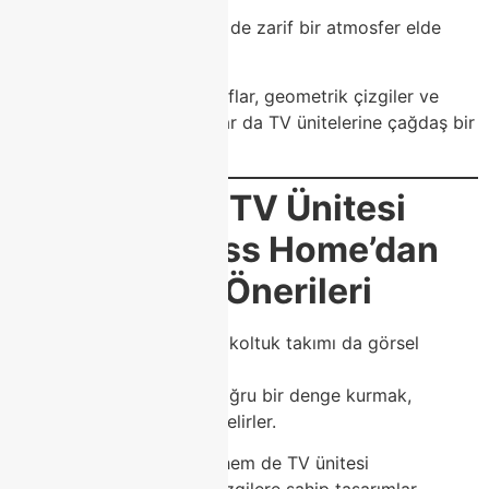
doğal tonlar öne çıkar.
Bu sayede hem sıcak hem de zarif bir atmosfer elde
edilir.
Ayrıca LED aydınlatmalı raflar, geometrik çizgiler ve
metal detaylar gibi unsurlar da TV ünitelerine çağdaş bir
dokunuş kazandırır.
🛋️
Koltuk ve TV Ünitesi
Uyumu – Class Home’dan
Dekorasyon Önerileri
Evinizde TV ünitesi kadar, koltuk takımı da görsel
bütünlüğü sağlar.
Bu iki mobilya arasında doğru bir denge kurmak,
dekorasyonun başarısını belirler.
Class Home
, hem koltuk hem de TV ünitesi