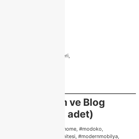
class home mobilya,
duvar ünitesi,
modoko salon mobilyası,
modern mobilya tasarımı,
masko tv ünitesi,
tv sehpası modelleri,
modoko interiordesign,
mobilya dekorasyon fikirleri,
class home modoko,
tv ünitesi ölçüleri,
ahşap tv ünitesi,
modern yaşam alanı
🏷️
Instagram ve Blog
Etiketleri (25 adet)
#modokotvünitesi, #classhome, #modoko,
#classhomemobilya, #tvünitesi, #modernmobilya,