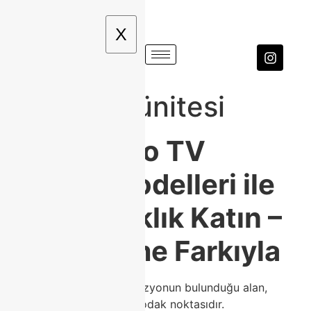
X
ahşap tv ünitesi
📺
Modoko TV
Ünitesi Modelleri ile
Evinize Şıklık Katın –
Class Home Farkıyla
Ev dekorasyonunda televizyonun bulunduğu alan,
genellikle yaşam alanının odak noktasıdır.