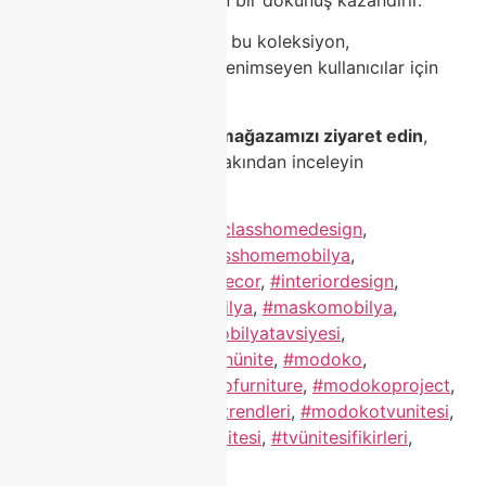
Her detayıyla fark yaratan bu koleksiyon,
sade ama güçlü bir tarzı benimseyen kullanıcılar için
mükemmel bir tercihtir.
📍
Modoko Class Home mağazamızı ziyaret edin
,
TV ünitesi modellerimizi yakından inceleyin
ve evinize estetiği taşıyın.
Etiketlendi
#classhome
,
#classhomedesign
,
#classhomefurniture
,
#classhomemobilya
,
#evdekorasyonu
,
#homedecor
,
#interiordesign
,
#luxuryhome
,
#luxurymobilya
,
#maskomobilya
,
#mobilyadekorasyon
,
#mobilyatavsiyesi
,
#modernmobilya
,
#modernünite
,
#modoko
,
#modokodesign
,
#modokofurniture
,
#modokoproject
,
#modokotrend
,
#modokotrendleri
,
#modokotvunitesi
,
#salondekorasyonu
,
#tvünitesi
,
#tvünitesifikirleri
,
#tvünitesimodelleri