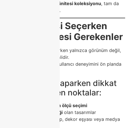
Modoko Class Home TV ünitesi koleksiyonu
, tam da
aradığınız çözümleri sunar.
🪞
TV Ünitesi Seçerken
Dikkat Edilmesi Gerekenler
Bir TV ünitesi seçimi yaparken yalnızca görünüm değil,
kullanım kolaylığı da önemlidir.
Class Home
, bu konuda kullanıcı deneyimini ön planda
tutar.
📝 İşte seçim yaparken dikkat
etmeniz gereken noktalar:
Oda boyutuna uygun ölçü seçimi
Kablo gizleme özelliği
olan tasarımlar
Depolama alanı
(kitap, dekor eşyası veya medya
cihazları için)