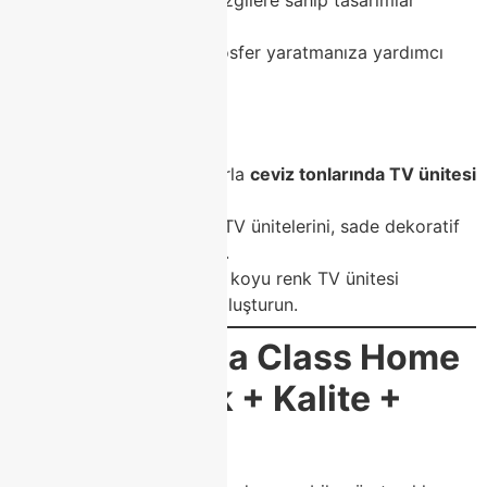
koleksiyonlarında ortak çizgilere sahip tasarımlar
sunarak
evinizde bütünsel bir atmosfer yaratmanıza yardımcı
olur.
Öneriler:
Gri veya bej koltuklarla
ceviz tonlarında TV ünitesi
tercih edin.
Modern çizgilerdeki TV ünitelerini, sade dekoratif
objelerle tamamlayın.
Açık renk duvarlarda koyu renk TV ünitesi
kullanarak kontrast oluşturun.
💎
Modoko’da Class Home
Farkı: Estetik + Kalite +
Uyum