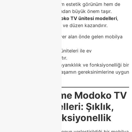
Bu nedenle
TV ünitesi
, hem estetik görünüm hem de
fonksiyonel kullanım açısından büyük önem taşır.
İşte tam bu noktada,
Modoko TV ünitesi modelleri
,
yaşam alanlarınıza zarafet ve düzen kazandırır.
Class Home
, Modoko’da yer alan önde gelen mobilya
markalarından biri olarak,
şık, modern ve kaliteli TV üniteleri ile ev
dekorasyonunda fark yaratır.
Her bir tasarım; estetik, dayanıklılık ve fonksiyonelliği bir
araya getirerek, modern yaşamın gereksinimlerine uygun
çözümler sunar.
🌟
Class Home Modoko TV
Ünitesi Modelleri: Şıklık,
Kalite ve Fonksiyonellik
TV ünitesi sadece televizyonun yerleştirildiği bir mobilya