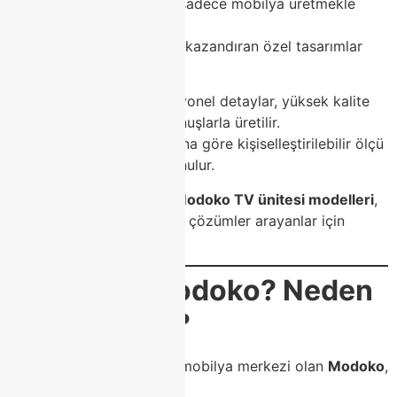
Class Home
, Modoko’da sadece mobilya üretmekle
kalmaz;
yaşam alanlarına karakter kazandıran özel tasarımlar
sunar.
Her bir
TV ünitesi
, fonksiyonel detaylar, yüksek kalite
malzemeler ve zarif dokunuşlarla üretilir.
Ayrıca, kullanıcı ihtiyaçlarına göre kişiselleştirilebilir ölçü
ve renk seçenekleri de sunulur.
Bu yönüyle
Class Home Modoko TV ünitesi modelleri
,
hem estetik hem de pratik çözümler arayanlar için
mükemmel bir tercihtir.
🧩
Neden Modoko? Neden
Class Home?
Türkiye’nin en geniş mobilya merkezi olan
Modoko
,
kaliteyi temsil eder.