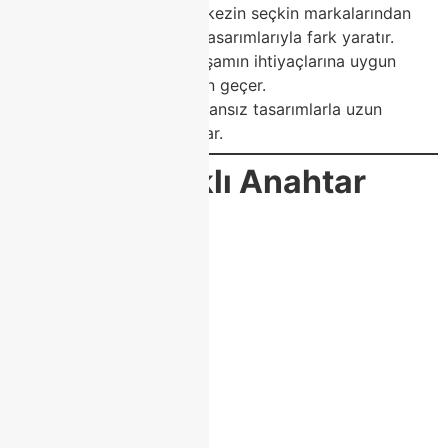
Class Home
, bu merkezin seçkin markalarından
biri olarak, yenilikçi tasarımlarıyla fark yaratır.
Her ürün, modern yaşamın ihtiyaçlarına uygun
olarak özel üretimden geçer.
Şık, dayanıklı ve zamansız tasarımlarla uzun
ömürlü kullanım sağlar.
🔍
SEO Odaklı Anahtar
Kelimeler
modoko tv ünitesi,
class home tv ünitesi,
modoko mobilya,
tv ünitesi modelleri,
modern tv ünitesi,
lüks tv ünitesi,
tv ünitesi dekorasyonu,
modoko furniture,