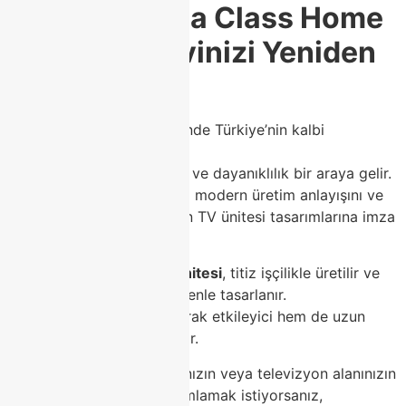
🏡
Modoko’da Class Home
Kalitesi ile Evinizi Yeniden
Tanımlayın
Modoko, mobilya sektöründe Türkiye’nin kalbi
konumundadır.
Bu bölgede kalite, tasarım ve dayanıklılık bir araya gelir.
Class Home
, Modoko’daki modern üretim anlayışını ve
özel işçiliğiyle fark yaratan TV ünitesi tasarımlarına imza
atar.
Her bir
Class Home TV ünitesi
, titiz işçilikle üretilir ve
en küçük detaya kadar özenle tasarlanır.
Bu sayede hem görsel olarak etkileyici hem de uzun
ömürlü ürünler ortaya çıkar.
Salonunuzun, oturma odanızın veya televizyon alanınızın
estetik bütünlüğünü tamamlamak istiyorsanız,