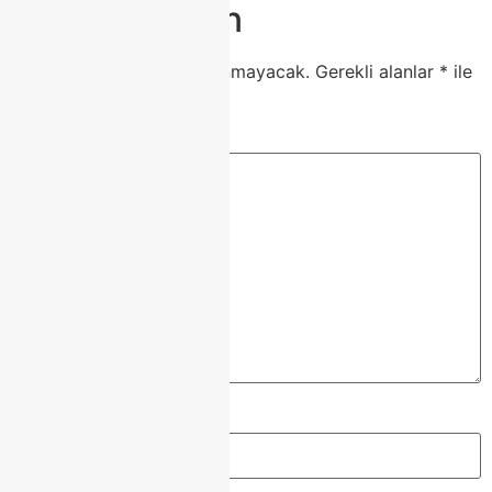
Bir yanıt yazın
E-posta adresiniz yayınlanmayacak.
Gerekli alanlar
*
ile
işaretlenmişlerdir
Yorum
*
Ad
*