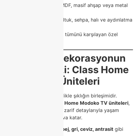
Malzeme kalitesi
– MDF, masif ahşap veya metal
detaylar
Dekoratif uyum
– koltuk, sehpa, halı ve aydınlatma
ile renk uyumu
Class Home
, bu kriterlerin tümünü karşılayan özel
tasarımlar sunar.
✨
Modern Dekorasyonun
Vazgeçilmezi: Class Home
Modoko TV Üniteleri
Modern dekorasyon, sadelikle şıklığın birleşimidir.
Bu anlayışla üretilen
Class Home Modoko TV üniteleri
,
göz yormayan çizgileri ve zarif detaylarıyla yaşam
alanlarınıza modern bir hava katar.
Renk paletinde genellikle
bej, gri, ceviz, antrasit
gibi