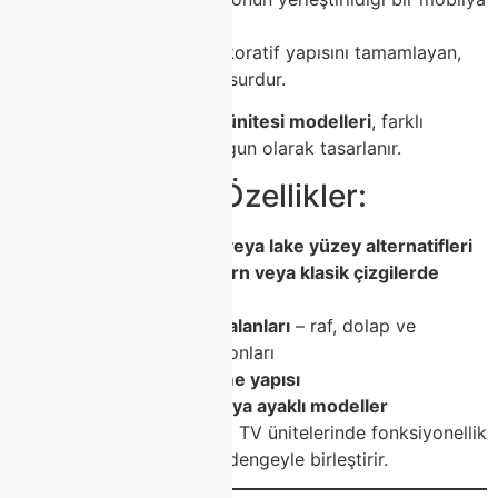
değildir;
aynı zamanda salonun dekoratif yapısını tamamlayan,
alanı organize eden bir unsurdur.
Class Home Modoko TV ünitesi modelleri
, farklı
zevklere ve ihtiyaçlara uygun olarak tasarlanır.
💡 Öne Çıkan Özellikler:
🔸
Ahşap, mermer veya lake yüzey alternatifleri
🔸
Minimalist, modern veya klasik çizgilerde
tasarım seçenekleri
🔸
Geniş depolama alanları
– raf, dolap ve
çekmece kombinasyonları
🔸
Dayanıklı malzeme yapısı
🔸
Duvara monte veya ayaklı modeller
Class Home
, Modoko’daki TV ünitelerinde fonksiyonellik
ile estetiği mükemmel bir dengeyle birleştirir.