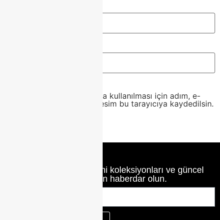
E-posta
*
İnternet sitesi
Daha sonraki yorumlarımda kullanılması için adım, e-
posta adresim ve site adresim bu tarayıcıya kaydedilsin.
Class Home’un en yeni koleksiyonları ve güncel
haberlerinden haberdar olun.