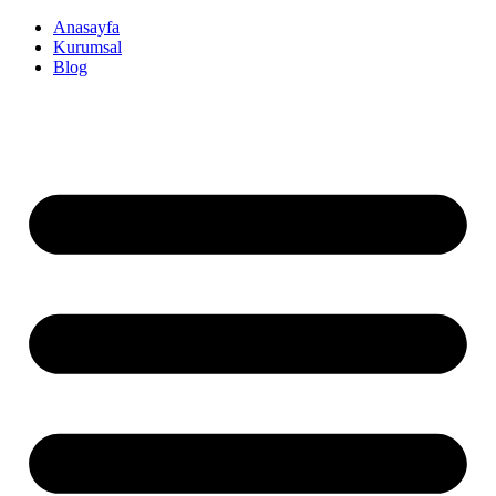
İçeriğe
Anasayfa
atla
Kurumsal
Blog