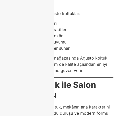
alır.
Modoko’da sergilenen Agusto koltuklar:
Farklı renk seçenekleri
Kumaş ve doku alternatifleri
Ölçüye göre üretim imkânı
Modern dekorasyon uyumu
ile kullanıcıya özel çözümler sunar.
Classhome, Modoko’daki mağazasında Agusto koltuk
modellerini hem estetik hem de kalite açısından en iyi
şekilde sunarak müşterilerine güven verir.
Agusto Koltuk ile Salon
Dekorasyonu
Salon dekorasyonunda koltuk, mekânın ana karakterini
belirler. Agusto koltuk, güçlü duruşu ve modern formu