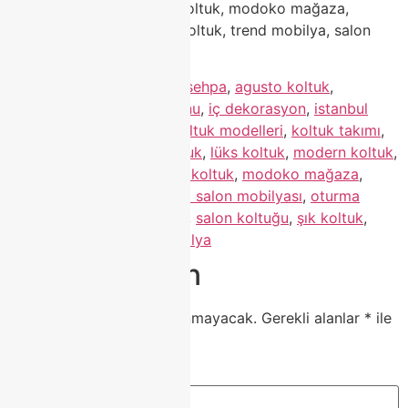
tasarım koltuk, konforlu koltuk, modoko mağaza,
istanbul mobilya, kaliteli koltuk, trend mobilya, salon
dekorasyonu
Etiketlendi
#berjer
,
#orta sehpa
,
agusto koltuk
,
classhome
,
ev dekorasyonu
,
iç dekorasyon
,
istanbul
mobilya
,
kaliteli koltuk
,
koltuk modelleri
,
koltuk takımı
,
konforlu koltuk
,
köşe koltuk
,
lüks koltuk
,
modern koltuk
,
modern mobilya
,
modoko koltuk
,
modoko mağaza
,
modoko mobilya
,
modoko salon mobilyası
,
oturma
grubu
,
salon dekorasyonu
,
salon koltuğu
,
şık koltuk
,
tasarım koltuk
,
trend mobilya
Bir yanıt yazın
E-posta adresiniz yayınlanmayacak.
Gerekli alanlar
*
ile
işaretlenmişlerdir
Yorum
*