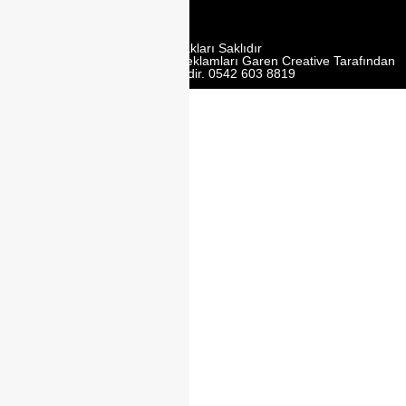
Tüm Hakları Saklıdır
Web Tasarım | Seo | Google Reklamları Garen Creative Tarafından
Yürütülmektedir. 0542 603 8819