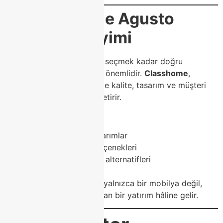
Classhome ile Agusto
Koltuk Deneyimi
Modoko’da doğru koltuğu seçmek kadar doğru
mağazayı tercih etmek de önemlidir.
Classhome
,
Agusto koltuk modellerinde kalite, tasarım ve müşteri
memnuniyetini bir araya getirir.
Classhome avantajları:
Modern ve trend tasarımlar
Kişiye özel üretim seçenekleri
Geniş kumaş ve renk alternatifleri
Güvenilir kalite
Bu sayede Agusto koltuk, yalnızca bir mobilya değil,
yaşam alanınıza değer katan bir yatırım hâline gelir.