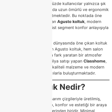
unsurlardan biridir. Günümüzde kullanıcılar yalnızca şık
görünen değil, aynı zamanda uzun ömürlü ve ergonomik
koltuk modellerini tercih etmektedir. Bu noktada öne
çıkan tasarımlardan biri olan
Agusto koltuk
, modern
çizgileri, güçlü duruşu ve üst segment konfor anlayışıyla
dikkat çekmektedir.
Özellikle
Modoko mobilya
dünyasında öne çıkan koltuk
modelleri arasında yer alan Agusto koltuk, hem salon
hem de oturma alanlarında fark yaratan bir atmosfer
oluşturur. Modoko’da mobilya satışı yapan
Classhome
,
Agusto koltuk modellerini kaliteli malzeme ve modern
tasarım anlayışıyla kullanıcılarla buluşturmaktadır.
Agusto Koltuk Nedir?
Agusto koltuk, modern tasarım çizgileriyle üretilmiş,
geniş oturum alanına sahip, konfor ve estetiği bir araya
getiren özel koltuk modellerinden biridir. Minimal