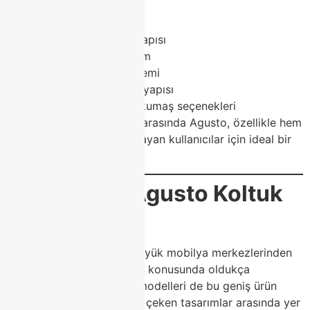
Tercih edilme sebepleri:
Ergonomik oturum yapısı
Modern ve şık tasarım
Dayanıklı iskelet sistemi
Uzun ömürlü sünger yapısı
Kolay temizlenebilir kumaş seçenekleri
Modoko koltuk modelleri arasında Agusto, özellikle hem
estetik hem de rahatlık arayan kullanıcılar için ideal bir
seçenektir.
Modoko’da Agusto Koltuk
Ayrıcalığı
Modoko, Türkiye’nin en büyük mobilya merkezlerinden
biri olarak koltuk çeşitliliği konusunda oldukça
zengindir. Agusto koltuk modelleri de bu geniş ürün
yelpazesi içinde en dikkat çeken tasarımlar arasında yer