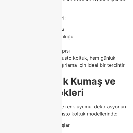
tasarlanmıştır.
Öne çıkan konfor özellikleri:
Bel destekli sırt yapısı
Dengeli sünger yoğunluğu
Geniş oturum alanı
Rahat kol dayama yapısı
Bu özellikler sayesinde Agusto koltuk, hem günlük
kullanım hem de misafir ağırlama için ideal bir tercihtir.
Agusto Koltuk Kumaş ve
Renk Seçenekleri
Koltuk seçiminde kumaş ve renk uyumu, dekorasyonun
genel havasını belirler. Agusto koltuk modellerinde:
Leke tutmayan kumaşlar
Kadife dokular