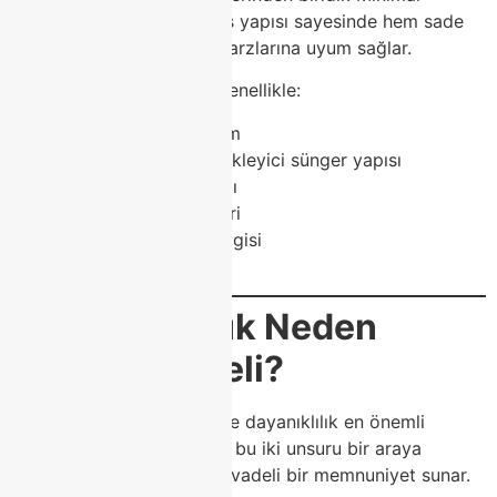
detaylarla zenginleştirilmiş yapısı sayesinde hem sade
hem de lüks dekorasyon tarzlarına uyum sağlar.
Agusto koltuk modelleri genellikle:
Geniş ve derin oturum
Yumuşak fakat destekleyici sünger yapısı
Modern ayak tasarımı
Şık kumaş seçenekleri
Zamansız tasarım çizgisi
gibi özelliklerle öne çıkar.
Agusto Koltuk Neden
Tercih Edilmeli?
Koltuk seçiminde konfor ve dayanıklılık en önemli
kriterlerdir. Agusto koltuk, bu iki unsuru bir araya
getirerek kullanıcıya uzun vadeli bir memnuniyet sunar.