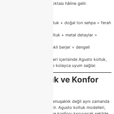
sayesinde salonun odak noktası hâline gelir.
Dekorasyon önerileri:
Açık renk Agusto koltuk + doğal ton sehpa = ferah
görünüm
Koyu renk Agusto koltuk + metal detaylar =
modern ve lüks stil
Nötr ton koltuk + renkli berjer = dengeli
dekorasyon
Modoko mobilya konseptleri içerisinde Agusto koltuk,
farklı dekorasyon stilleriyle kolayca uyum sağlar.
Agusto Koltuk ve Konfor
Deneyimi
Koltukta konfor, sadece yumuşaklık değil aynı zamanda
doğru destek anlamına gelir. Agusto koltuk modelleri,
uzun süreli oturumlarda bile konforu koruyacak şekilde