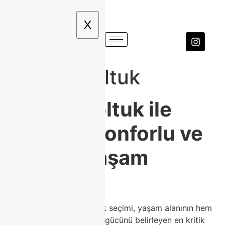
X
agusto koltuk
Agusto Koltuk ile
Modern, Konforlu ve
Prestijli Yaşam
Alanları
Ev dekorasyonunda koltuk seçimi, yaşam alanının hem
konforunu hem de estetik gücünü belirleyen en kritik