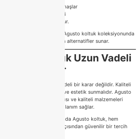
Keten görünümlü kumaşlar
Modern renk paletleri
gibi birçok seçenek bulunur.
Classhome, Modoko’daki Agusto koltuk koleksiyonunda
kullanıcıların tarzına uygun alternatifler sunar.
Agusto Koltuk Uzun Vadeli
Bir Yatırımdır
Koltuk satın almak kısa vadeli bir karar değildir. Kaliteli
bir koltuk, yıllarca konfor ve estetik sunmalıdır. Agusto
koltuk, sağlam iskelet yapısı ve kaliteli malzemeleri
sayesinde uzun ömürlü kullanım sağlar.
Modoko mobilya dünyasında Agusto koltuk, hem
tasarım hem dayanıklılık açısından güvenilir bir tercih
olarak öne çıkar.