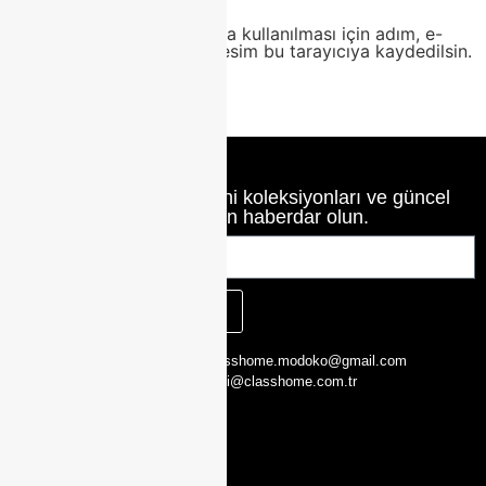
Daha sonraki yorumlarımda kullanılması için adım, e-
posta adresim ve site adresim bu tarayıcıya kaydedilsin.
Class Home’un en yeni koleksiyonları ve güncel
haberlerinden haberdar olun.
KAYIT OL
CLASS HOME,
0216 526 29 00
classhome.modoko@gmail.com
Yukarı Dudullu,
0505 423 51 75
bilgi@classhome.com.tr
2. Cd. Modoko
Mobilyacilar
Sit. No:162 Y,
Ümraniye/
İstanbul