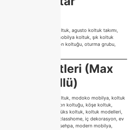
SEO Anahtar
Kelimeler
agusto koltuk, modoko koltuk, agusto koltuk takımı,
modern koltuk, modoko mobilya koltuk, şık koltuk
modelleri, lüks koltuk, salon koltuğu, oturma grubu,
classhome koltuk
Blog Etiketleri (Max
25 – Virgüllü)
agusto koltuk, modoko koltuk, modoko mobilya, koltuk
takımı, modern koltuk, salon koltuğu, köşe koltuk,
oturma grubu, şık koltuk, lüks koltuk, koltuk modelleri,
modoko salon mobilyası, classhome, iç dekorasyon, ev
dekorasyonu, berjer, orta sehpa, modern mobilya,