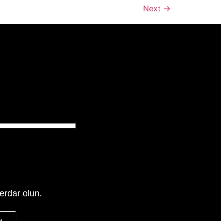
Next
→
erdar olun.
OL