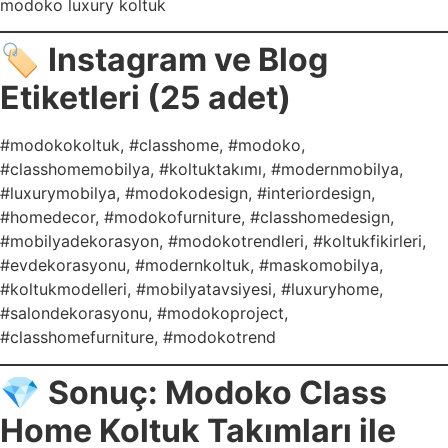
modoko luxury koltuk
🏷️
Instagram ve Blog
Etiketleri (25 adet)
#modokokoltuk, #classhome, #modoko,
#classhomemobilya, #koltuktakımı, #modernmobilya,
#luxurymobilya, #modokodesign, #interiordesign,
#homedecor, #modokofurniture, #classhomedesign,
#mobilyadekorasyon, #modokotrendleri, #koltukfikirleri,
#evdekorasyonu, #modernkoltuk, #maskomobilya,
#koltukmodelleri, #mobilyatavsiyesi, #luxuryhome,
#salondekorasyonu, #modokoproject,
#classhomefurniture, #modokotrend
💎
Sonuç: Modoko Class
Home Koltuk Takımları ile