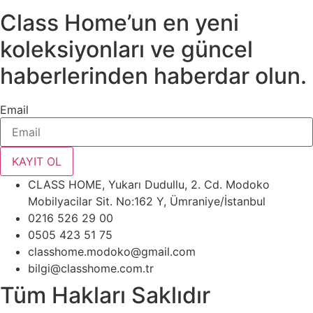
Class Home’un en yeni
koleksiyonları ve güncel
haberlerinden haberdar olun.
Email
KAYIT OL
CLASS HOME, Yukarı Dudullu, 2. Cd. Modoko
Mobilyacilar Sit. No:162 Y, Ümraniye/İstanbul
0216 526 29 00
0505 423 51 75
classhome.modoko@gmail.com
bilgi@classhome.com.tr
Tüm Hakları Saklıdır