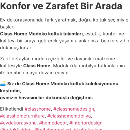
Konfor ve Zarafet Bir Arada
Ev dekorasyonunda fark yaratmak, doğru koltuk seçimiyle
başlar.
Class Home Modoko koltuk takımları
, estetik, konfor ve
kaliteyi bir araya getirerek yaşam alanlarınıza benzersiz bir
dokunuş katar.
Zarif detaylar, modern çizgiler ve dayanıklı malzeme
kalitesiyle
Class Home
, Modoko’da mobilya tutkunlarının
ilk tercihi olmaya devam ediyor.
🛋️
Siz de Class Home Modoko koltuk koleksiyonunu
keşfedin,
evinizin havasını bir dokunuşla değiştirin.
Etiketlendi
#classhome
,
#classhomedesign
,
#classhomefurniture
,
#classhomemobilya
,
#evdekorasyonu
,
#homedecor
,
#interiordesign
,
#koltukfikirleri
,
#koltukmodelleri
,
#koltuktakımı
,