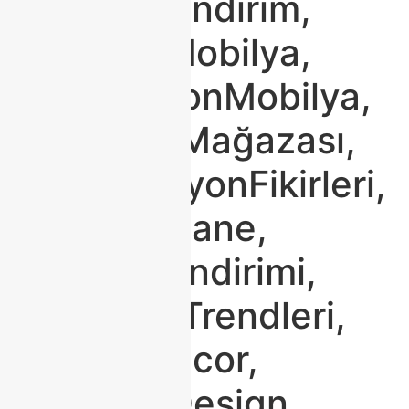
#Modokoİndirim,
#TaksitliMobilya,
#YeniSezonMobilya,
#MobilyaMağazası,
#DekorasyonFikirleri,
#EvimŞahane,
#Mobilyaİndirimi,
#ModokoTrendleri,
#HomeDecor,
#InteriorDesign,