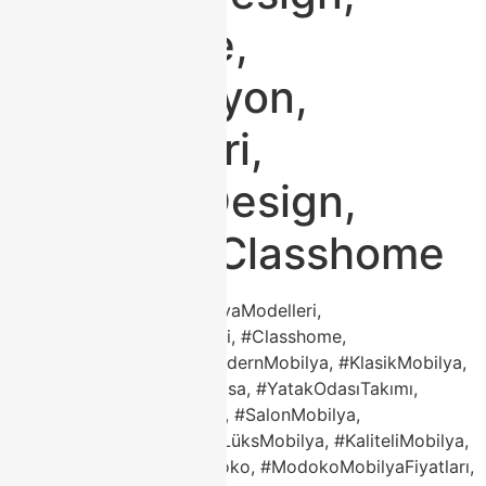
#Furniture,
#Dekorasyon,
#EvFikirleri,
#TurkishDesign,
#ModokoClasshome
#ModokoMobilya, #MobilyaModelleri,
#ModokoMobilyaModelleri, #Classhome,
#ClasshomeModoko, #ModernMobilya, #KlasikMobilya,
#KöşeKoltuk, #PorselenMasa, #YatakOdasıTakımı,
#KoltukTakımı, #TVÜnitesi, #SalonMobilya,
#2026MobilyaTrendleri, #LüksMobilya, #KaliteliMobilya,
#DayanıklıMobilya, #Modoko, #ModokoMobilyaFiyatları,