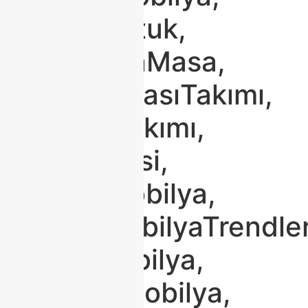
#KöşeKoltuk,
#PorselenMasa,
#YatakOdasıTakımı,
#KoltukTakımı,
#TVÜnitesi,
#SalonMobilya,
#2026MobilyaTrendler
#LüksMobilya,
#KaliteliMobilya,