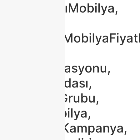
#DayanıklıMobilya,
#Modoko,
#ModokoMobilyaFiyatl
#Mobilya,
#EvDekorasyonu,
#YemekOdası,
#OturmaGrubu,
#TürkMobilya,
#MobilyaKampanya,