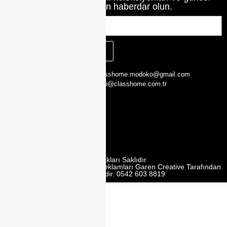
haberlerinden haberdar olun.
KAYIT OL
CLASS HOME,
0216 526 29 00
classhome.modoko@gmail.com
Yukarı Dudullu,
0505 423 51 75
bilgi@classhome.com.tr
2. Cd. Modoko
Mobilyacilar
Sit. No:162 Y,
Ümraniye/
İstanbul
Tüm Hakları Saklıdır
Web Tasarım | Seo | Google Reklamları Garen Creative Tarafından
Yürütülmektedir. 0542 603 8819