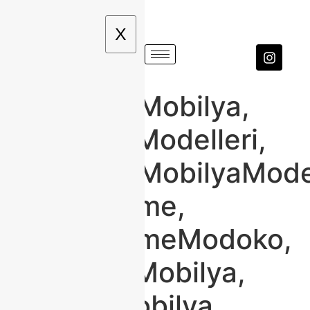
X
#ModokoMobilya,
#MobilyaModelleri,
#ModokoMobilyaModel
#Classhome,
#ClasshomeModoko,
#ModernMobilya,
#KlasikMobilya,