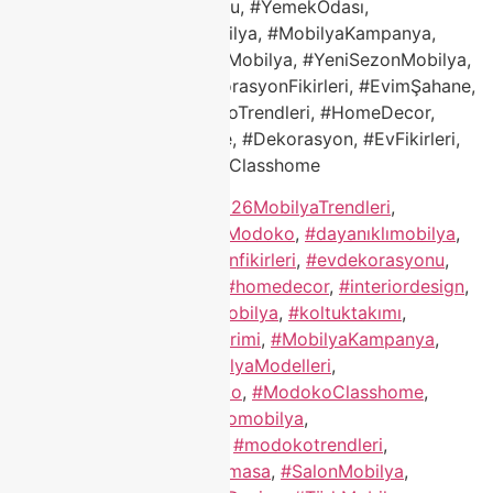
#Mobilya, #EvDekorasyonu, #YemekOdası,
#OturmaGrubu, #TürkMobilya, #MobilyaKampanya,
#Modokoİndirim, #TaksitliMobilya, #YeniSezonMobilya,
#MobilyaMağazası, #DekorasyonFikirleri, #EvimŞahane,
#Mobilyaİndirimi, #ModokoTrendleri, #HomeDecor,
#InteriorDesign, #Furniture, #Dekorasyon, #EvFikirleri,
#TurkishDesign, #ModokoClasshome
Etiketlendi
"mobilya "
,
#2026MobilyaTrendleri
,
#classhome
,
#ClassHomeModoko
,
#dayanıklımobilya
,
#dekorasyon
,
#dekorasyonfikirleri
,
#evdekorasyonu
,
#EvimŞahane
,
#furniture
,
#homedecor
,
#interiordesign
,
#KaliteliMobilya
,
#KlasikMobilya
,
#koltuktakımı
,
#köşekoltuk
,
#Mobilyaİndirimi
,
#MobilyaKampanya
,
#MobilyaMağazası
,
#MobilyaModelleri
,
#modernmobilya
,
#modoko
,
#ModokoClasshome
,
#Modokoİndirim
,
#modokomobilya
,
#ModokoMobilyaFiyatları
,
#modokotrendleri
,
#OturmaGrubu
,
#porselenmasa
,
#SalonMobilya
,