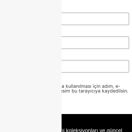
Ad
*
E-posta
*
İnternet sitesi
Daha sonraki yorumlarımda kullanılması için adım, e-
posta adresim ve site adresim bu tarayıcıya kaydedilsin.
Class Home’un en yeni koleksiyonları ve güncel