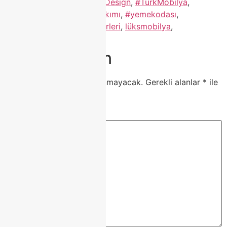
#TaksitliMobilya
,
#TurkishDesign
,
#TürkMobilya
,
#tvünitesi
,
#YatakOdasıTakımı
,
#yemekodası
,
#YeniSezonMobilya
,
evfikirleri
,
lüksmobilya
,
modokomobilyamodelleri
Bir yanıt yazın
E-posta adresiniz yayınlanmayacak.
Gerekli alanlar
*
ile
işaretlenmişlerdir
Yorum
*