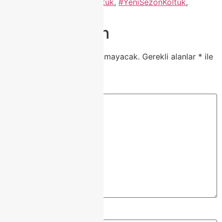
#TürkMobilya
,
#YataklıKoltuk
,
#YeniSezonKoltuk
,
evfikirleri
,
lükskoltuk
Bir yanıt yazın
E-posta adresiniz yayınlanmayacak.
Gerekli alanlar
*
ile
işaretlenmişlerdir
Yorum
*
Ad
*