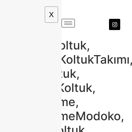
X
ModokoKoltuk,
#ModokoKoltukTakımı
#KöşeKoltuk,
#ModernKoltuk,
#Classhome,
#ClasshomeModoko,
#KadifeKoltuk,