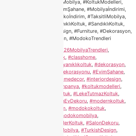
#ModernEvDekoru, #TürkMobilya, #KoltukModelleri,
#DekorasyonFikirleri, #EvimŞahane, #Mobilyaİndirimi,
#KoltukKampanya, #Modokoİndirim, #TaksitliMobilya,
#YeniSezonKoltuk, #DayanıklıKoltuk, #SandıklıKoltuk,
#HomeDecor, #InteriorDesign, #Furniture, #Dekorasyon,
#EvFikirleri, #TurkishDesign, #ModokoTrendleri
Etiketlendi
"mobilya "
,
#2026MobilyaTrendleri
,
#BejKoltuk
,
#ChesterKoltuk
,
#classhome
,
#ClassHomeModoko
,
#dayanıklıkoltuk
,
#dekorasyon
,
#dekorasyonfikirleri
,
#evdekorasyonu
,
#EvimŞahane
,
#furniture
,
#GriKoltuk
,
#homedecor
,
#interiordesign
,
#KadifeKoltuk
,
#KoltukKampanya
,
#koltukmodelleri
,
#KonforluKoltuk
,
#köşekoltuk
,
#LekeTutmazKoltuk
,
#Mobilyaİndirimi
,
#ModernEvDekoru
,
#modernkoltuk
,
#modoko
,
#Modokoİndirim
,
#modokokoltuk
,
#ModokoKoltukTakımı
,
#modokomobilya
,
#modokotrendleri
,
#ModülerKoltuk
,
#SalonDekoru
,
#SandıklıKoltuk
,
#TaksitliMobilya
,
#TurkishDesign
,