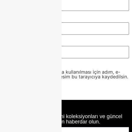
E-posta
*
İnternet sitesi
Daha sonraki yorumlarımda kullanılması için adım, e-
posta adresim ve site adresim bu tarayıcıya kaydedilsin.
Class Home’un en yeni koleksiyonları ve güncel
haberlerinden haberdar olun.