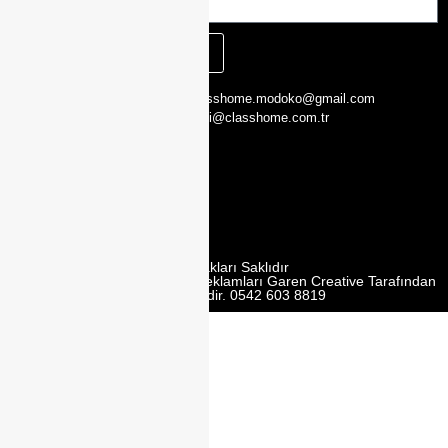
KAYIT OL
CLASS HOME,
0216 526 29 00
classhome.modoko@gmail.com
Yukarı Dudullu,
0505 423 51 75
bilgi@classhome.com.tr
2. Cd. Modoko
Mobilyacilar
Sit. No:162 Y,
Ümraniye/
İstanbul
Tüm Hakları Saklıdır
Web Tasarım | Seo | Google Reklamları Garen Creative Tarafından
Yürütülmektedir. 0542 603 8819