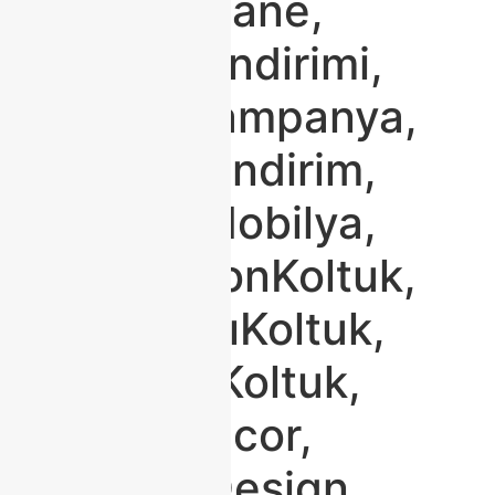
#EvimŞahane,
#Mobilyaİndirimi,
#KoltukKampanya,
#Modokoİndirim,
#TaksitliMobilya,
#YeniSezonKoltuk,
#DayanıklıKoltuk,
#SandıklıKoltuk,
#HomeDecor,
#InteriorDesign,