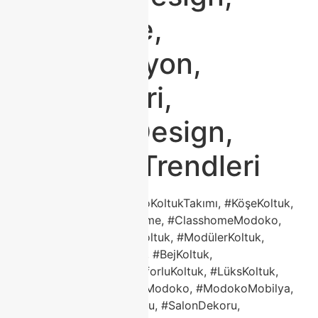
#Furniture,
#Dekorasyon,
#EvFikirleri,
#TurkishDesign,
#ModokoTrendleri
#ModokoKoltuk, #ModokoKoltukTakımı, #KöşeKoltuk,
#ModernKoltuk, #Classhome, #ClasshomeModoko,
#KadifeKoltuk, #ChesterKoltuk, #ModülerKoltuk,
#YataklıKoltuk, #GriKoltuk, #BejKoltuk,
#LekeTutmazKoltuk, #KonforluKoltuk, #LüksKoltuk,
#2026MobilyaTrendleri, #Modoko, #ModokoMobilya,
#Mobilya, #EvDekorasyonu, #SalonDekoru,