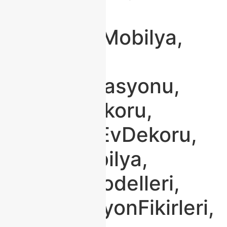
#Modoko,
#ModokoMobilya,
#Mobilya,
#EvDekorasyonu,
#SalonDekoru,
#ModernEvDekoru,
#TürkMobilya,
#KoltukModelleri,
#DekorasyonFikirleri,