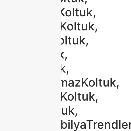
#ChesterKoltuk,
#ModülerKoltuk,
#YataklıKoltuk,
#GriKoltuk,
#BejKoltuk,
#LekeTutmazKoltuk,
#KonforluKoltuk,
#LüksKoltuk,
#2026MobilyaTrendler