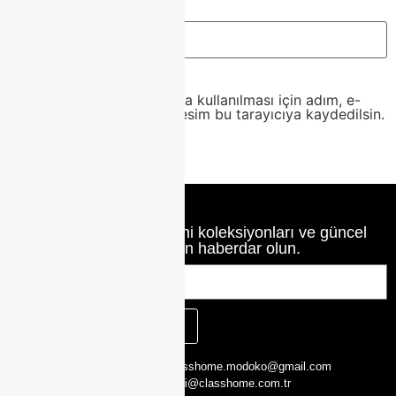
İnternet sitesi
Daha sonraki yorumlarımda kullanılması için adım, e-
posta adresim ve site adresim bu tarayıcıya kaydedilsin.
Class Home’un en yeni koleksiyonları ve güncel
haberlerinden haberdar olun.
KAYIT OL
CLASS HOME,
0216 526 29 00
classhome.modoko@gmail.com
Yukarı Dudullu,
0505 423 51 75
bilgi@classhome.com.tr