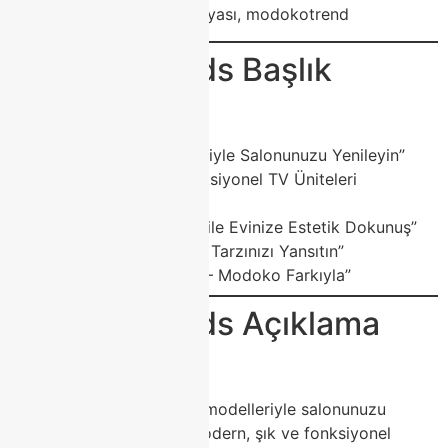
modokodekor, salonmobilyası, modokotrend
📢 Google Ads Başlık
Önerileri
“Modoko TV Üniteleriyle Salonunuzu Yenileyin”
“Şık, Modern ve Fonksiyonel TV Üniteleri
Modoko’da”
“Modoko TV Ünitesi ile Evinize Estetik Dokunuş”
“Modoko Mobilya ile Tarzınızı Yansıtın”
“Kaliteli TV Üniteleri – Modoko Farkıyla”
📝 Google Ads Açıklama
Metinleri
“Modoko TV ünitesi modelleriyle salonunuzu
baştan tasarlayın. Modern, şık ve fonksiyonel