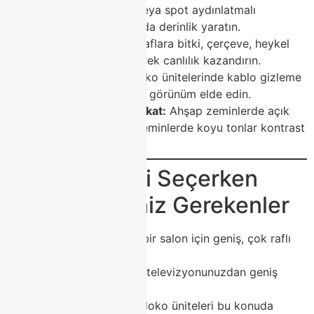
Aydınlatma:
LED’li veya spot aydınlatmalı
modellerle duvarınızda derinlik yaratın.
Dekoratif Objeler:
Raflara bitki, çerçeve, heykel
veya kitap yerleştirerek canlılık kazandırın.
Kablo Düzeni:
Modoko ünitelerinde kablo gizleme
bölümleriyle sade bir görünüm elde edin.
Zemin Uyumuna Dikkat:
Ahşap zeminlerde açık
tonlu üniteler, açık zeminlerde koyu tonlar kontrast
yaratır.
🧠 TV Ünitesi Seçerken
Dikkat Etmeniz Gerekenler
Oda Boyutu:
Büyük bir salon için geniş, çok raflı
modeller tercih edin.
TV Ölçüsü:
Üniteniz televizyonunuzdan geniş
olmalı.
Kablo Yönetimi:
Modoko üniteleri bu konuda