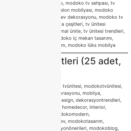
modoko mobilya mağazası, modoko tv sehpası, tv
ünitesi fiyatları, modoko salon mobilyası, modoko
tasarım mobilya, modoko ev dekorasyonu, modoko tv
mobilyası, modoko mobilya çeşitleri, tv ünitesi
dekorasyon, modoko minimal ünite, tv ünitesi trendleri,
modoko ev mobilyası, modoko iç mekan tasarımı,
modoko mobilya showroom, modoko lüks mobilya
🏷️ Blog Etiketleri (25 adet,
virgüllü)
modoko, modokomobilya, tvünitesi, modokotvünitesi,
evdekorasyonu, salondekorasyonu, mobilya,
modernmobilya, modokodesign, dekorasyontrendleri,
modokostil, modokoluxtv, homedecor, interior,
modokomobilya2025, modokomodern,
tvünitesitasarımı, modokoev, modokotasarım,
modokofurniture, dekorasyonönerileri, modokoblog,