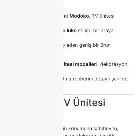
estetik dengesini
belirler.
Türkiye’nin mobilya başkenti
Modoko
, TV ünitesi
tasarımlarında
modern, klasik, minimal ve lüks
stilleri bir araya
getirerek,
her zevke ve ihtiyaca hitap eden geniş bir ürün
yelpazesi sunar.
Bu yazıda,
Modoko TV Ünitesi modelleri
, dekorasyon
fikirleri,
trend tasarımlar ve satın alma rehberini detaylı şekilde
bulacaksınız.
🏠 Modoko TV Ünitesi
Nedir?
Bir
TV ünitesi
, televizyonun konumunu sabitleyen,
kablosuz bir düzen sağlayan ve dekoratif bir etki