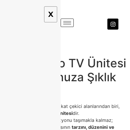
X
Modoko
📺 Modoko TV Ünitesi
ile Salonunuza Şıklık
Katın
Ev dekorasyonunun en dikkat çekici alanlarından biri,
hiç kuşkusuz
televizyon ünitesi
dir.
TV ünitesi, yalnızca televizyonu taşımakla kalmaz;
aynı zamanda oturma odasının
tarzını, düzenini ve