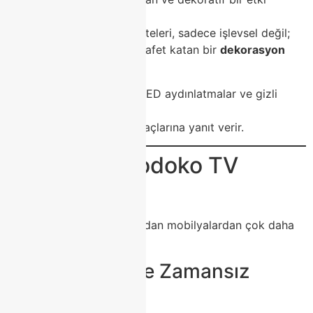
yaratan mobilyadır.
Modoko’da üretilen TV üniteleri, sadece işlevsel değil;
aynı zamanda mekâna zarafet katan bir
dekorasyon
objesi
dir.
Geniş çekmeceler, raflar, LED aydınlatmalar ve gizli
kablo kanallarıyla
modern yaşamın tüm ihtiyaçlarına yanıt verir.
🎯 Neden Modoko TV
Ünitesi?
Modoko TV üniteleri
, sıradan mobilyalardan çok daha
fazlasını sunar:
🔹 1. Modern ve Zamansız
Tasarım