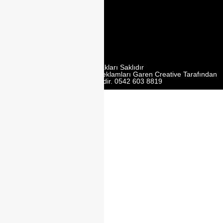
2. Cd. Modoko
Mobilyacilar
Sit. No:162 Y,
Ümraniye/
İstanbul
Tüm Hakları Saklıdır
Web Tasarım | Seo | Google Reklamları Garen Creative Tarafından
Yürütülmektedir. 0542 603 8819