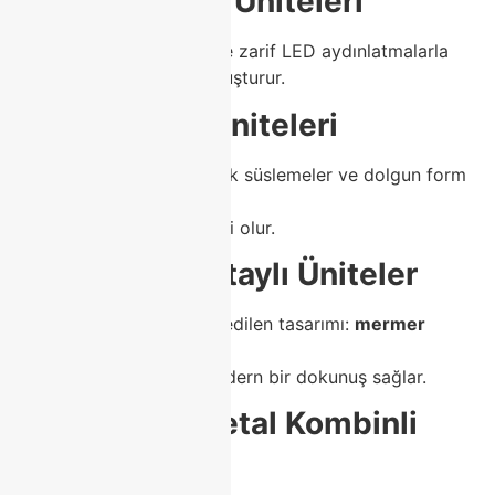
🔸
Modern TV Üniteleri
Mat renkler, sade hatlar ve zarif LED aydınlatmalarla
minimalist bir görünüm oluşturur.
🔸
Klasik TV Üniteleri
Oymalı detaylar, altın varak süslemeler ve dolgun form
yapısıyla
lüks tarzı sevenlerin tercihi olur.
🔸
Mermer Detaylı Üniteler
Son yılların en çok tercih edilen tasarımı:
mermer
desenli yüzeyler.
Hem sofistike hem de modern bir dokunuş sağlar.
🔸
Ahşap & Metal Kombinli
Üniteler