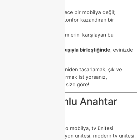
Modoko TV üniteleri
, sadece bir mobilya değil;
evinize estetik, düzen ve konfor kazandıran bir
dekorasyon yatırımıdır.
Modern yaşamın gereksinimlerini karşılayan bu
tasarımlar,
Classhome’un kalite anlayışıyla birleştiğinde
, evinizde
fark yaratır.
Eğer siz de salonunuzu yeniden tasarlamak, şık ve
fonksiyonel bir alan oluşturmak istiyorsanız,
Modoko TV Üniteleri
tam size göre!
🔑 SEO Uyumlu Anahtar
Kelimeler
modoko tv ünitesi, modoko mobilya, tv ünitesi
modelleri, modoko televizyon ünitesi, modern tv ünitesi,