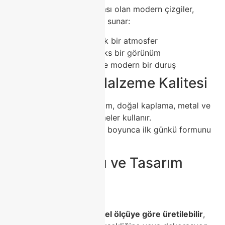
Modoko markalarının imzası olan modern çizgiler,
her tarza uygun tasarımlar sunar:
Ahşap dokularla sıcak bir atmosfer
Mermer detaylarla lüks bir görünüm
Parlak lake yüzeylerle modern bir duruş
🔹 2. Yüksek Malzeme Kalitesi
Modoko üreticileri, MDF lam, doğal kaplama, metal ve
cam gibi dayanıklı malzemeler kullanır.
Bu sayede TV ünitesi yıllar boyunca ilk günkü formunu
korur.
🔹 3. Özel Ölçü ve Tasarım
Seçenekleri
Her evin ölçüsü farklıdır.
Modoko’da TV üniteleri
özel ölçüye göre üretilebilir
,