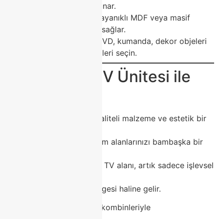
mükemmel çözüm sunar.
Malzeme Kalitesi:
Dayanıklı MDF veya masif
malzeme uzun ömür sağlar.
Depolama İhtiyacı:
DVD, kumanda, dekor objeleri
için çekmeceli modelleri seçin.
💡 Modoko TV Ünitesi ile
Fark Yaratın
Her detayında el işçiliği, kaliteli malzeme ve estetik bir
duruş olan
Modoko TV üniteleri, yaşam alanlarınızı bambaşka bir
seviyeye taşır.
Evinizin odak noktası olan TV alanı, artık sadece işlevsel
değil,
göz alıcı bir dekorasyon ögesi haline gelir.
Koltuk, orta sehpa ve halı kombinleriyle