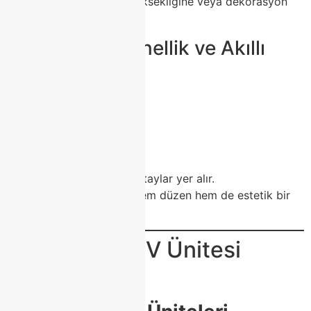
duvarınızın genişliğine, yüksekliğine veya dekorasyon
tarzınıza tam uyum sağlar.
🔹 4. Fonksiyonellik ve Akıllı
Depolama
Modoko TV ünitelerinde;
Geniş çekmeceler,
Gizli kablo kanalları,
Konsol bölmeleri,
Raf düzenleri gibi detaylar yer alır.
Bu sayede salonunuzda hem düzen hem de estetik bir
görünüm oluşur.
🌟 Modoko TV Ünitesi
Modelleri