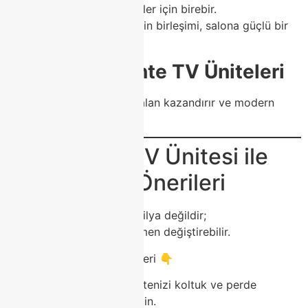
Endüstriyel tasarımı sevenler için birebir.
Doğal ahşapla siyah metalin birleşimi, salona güçlü bir
karakter kazandırır.
🔸
Duvara Monte TV Üniteleri
Kablo karmaşasını gizler, alan kazandırır ve modern
görünüm sağlar.
🪞 Modoko TV Ünitesi ile
Dekorasyon Önerileri
Bir TV ünitesi sadece mobilya değildir;
salonun atmosferini tamamen değiştirebilir.
İşte birkaç profesyonel öneri 👇
Renk Uyumu:
TV ünitenizi koltuk ve perde
tonlarıyla uyumlu seçin.