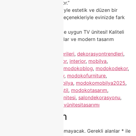
tasarımlar sizi bekliyor.”
“Modoko TV üniteleriyle estetik ve düzen bir
arada! Geniş model seçenekleriyle evinizde fark
yaratın.”
“Modoko’da her zevke uygun TV ünitesi! Kaliteli
malzeme, zarif detaylar ve modern tasarım
Modoko farkıyla.”
Etiketlendi
dekorasyonönerileri
,
dekorasyontrendleri
,
evdekorasyonu
,
homedecor
,
interior
,
mobilya
,
modernmobilya
,
modoko
,
modokoblog
,
modokodekor
,
modokodesign
,
modokoev
,
modokofurniture
,
modokoluxtv
,
modokomobilya
,
modokomobilya2025
,
modokomodern
,
modokostil
,
modokotasarım
,
modokotrend
,
modokotvünitesi
,
salondekorasyonu
,
salonmobilyası
,
tvünitesi
,
tvünitesitasarımı
Bir yanıt yazın
E-posta adresiniz yayınlanmayacak.
Gerekli alanlar
*
ile