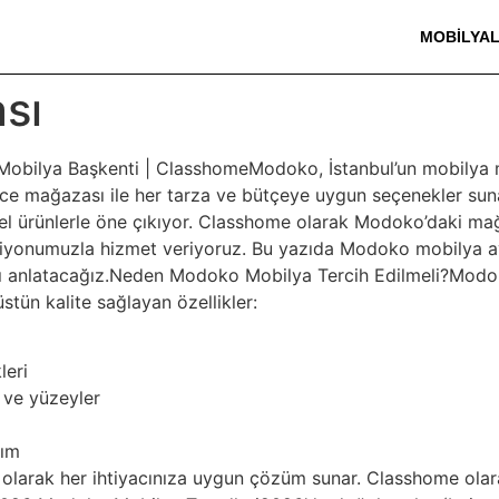
MOBILYA
sı
obilya Başkenti | ClasshomeModoko, İstanbul’un mobilya merk
zlerce mağazası ile her tarza ve bütçeye uygun seçenekler 
onel ürünlerle öne çıkıyor. Classhome olarak Modoko’daki 
iyonumuzla hizmet veriyoruz. Bu yazıda Modoko mobilya ava
ı anlatacağız.Neden Modoko Mobilya Tercih Edilmeli?Modoko m
üstün kalite sağlayan özellikler:
leri
 ve yüzeyler
rım
ı olarak her ihtiyacınıza uygun çözüm sunar. Classhome o