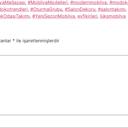
yaMağazası
,
#MobilyaModelleri
,
#modernmobilya
,
#modok
okotrendleri
,
#OturmaGrubu
,
#SalonDekoru
,
#salontakımı
,
kOdasıTakımı
,
#YeniSezonMobilya
,
evfikirleri
,
lüksmobilya
lanlar
*
ile işaretlenmişlerdir