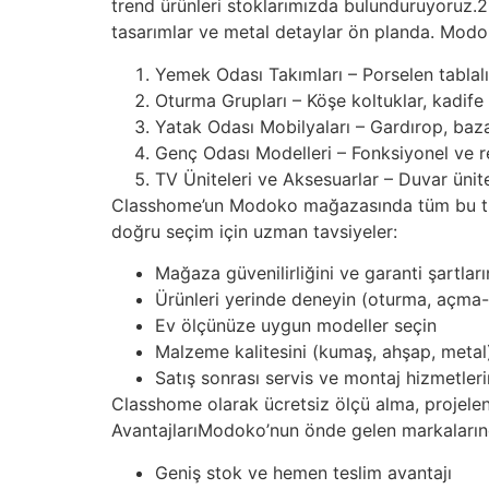
trend ürünleri stoklarımızda bulunduruyoruz.2
tasarımlar ve metal detaylar ön planda. Modo
Yemek Odası Takımları – Porselen tablal
Oturma Grupları – Köşe koltuklar, kadife
Yatak Odası Mobilyaları – Gardırop, baza
Genç Odası Modelleri – Fonksiyonel ve re
TV Üniteleri ve Aksesuarlar – Duvar ünit
Classhome’un Modoko mağazasında tüm bu tren
doğru seçim için uzman tavsiyeler:
Mağaza güvenilirliğini ve garanti şartları
Ürünleri yerinde deneyin (oturma, açm
Ev ölçünüze uygun modeller seçin
Malzeme kalitesini (kumaş, ahşap, metal)
Satış sonrası servis ve montaj hizmetleri
Classhome olarak ücretsiz ölçü alma, projel
AvantajlarıModoko’nun önde gelen markalarınd
Geniş stok ve hemen teslim avantajı