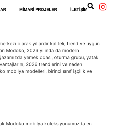
LAR
MIMARI PROJELER
İLETIŞIM
ezi olarak yıllardır kaliteli, trend ve uygun
sunan Modoko, 2026 yılında da modern
mağazamızda yemek odası, oturma grubu, yatak
ntajlarını, 2026 trendlerini ve neden
obilya modelleri, birinci sınıf işçilik ve
larak Modoko mobilya koleksiyonumuzda en