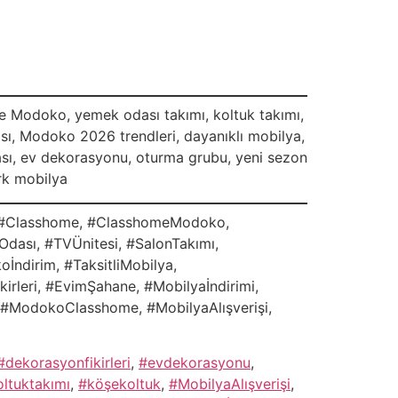
e Modoko, yemek odası takımı, koltuk takımı,
ası, Modoko 2026 trendleri, dayanıklı mobilya,
ası, ev dekorasyonu, oturma grubu, yeni sezon
rk mobilya
o, #Classhome, #ClasshomeModoko,
dası, #TVÜnitesi, #SalonTakımı,
İndirim, #TaksitliMobilya,
leri, #EvimŞahane, #Mobilyaİndirimi,
, #ModokoClasshome, #MobilyaAlışverişi,
#dekorasyonfikirleri
,
#evdekorasyonu
,
ltuktakımı
,
#köşekoltuk
,
#MobilyaAlışverişi
,