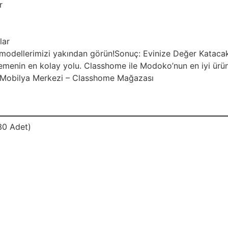
r
lar
a modellerimizi yakından görün!Sonuç: Evinize Değer Kata
yenilemenin en kolay yolu. Classhome ile Modoko’nun en iyi ürün
o Mobilya Merkezi – Classhome Mağazası
30 Adet)