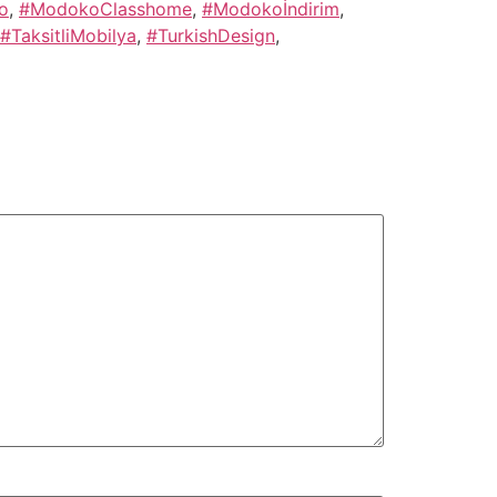
o
,
#ModokoClasshome
,
#Modokoİndirim
,
#TaksitliMobilya
,
#TurkishDesign
,