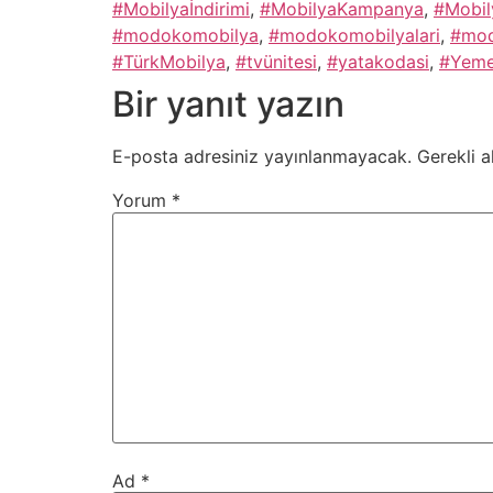
#Mobilyaİndirimi
,
#MobilyaKampanya
,
#Mobil
#modokomobilya
,
#modokomobilyalari
,
#mod
#TürkMobilya
,
#tvünitesi
,
#yatakodasi
,
#Yeme
Bir yanıt yazın
E-posta adresiniz yayınlanmayacak.
Gerekli a
Yorum
*
Ad
*