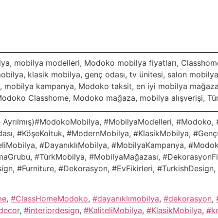
ya, mobilya modelleri, Modoko mobilya fiyatları, Classhom
bilya, klasik mobilya, genç odası, tv ünitesi, salon mobily
im, mobilya kampanya, Modoko taksit, en iyi mobilya mağaz
, Modoko Classhome, Modoko mağaza, mobilya alışverişi, Tü
lle Ayrılmış)#ModokoMobilya, #MobilyaModelleri, #Modok
ası, #KöşeKoltuk, #ModernMobilya, #KlasikMobilya, #GençO
eliMobilya, #DayanıklıMobilya, #MobilyaKampanya, #Modoko
Grubu, #TürkMobilya, #MobilyaMağazası, #DekorasyonFikir
gn, #Furniture, #Dekorasyon, #EvFikirleri, #TurkishDesign
me
,
#ClassHomeModoko
,
#dayanıklımobilya
,
#dekorasyon
,
decor
,
#interiordesign
,
#KaliteliMobilya
,
#KlasikMobilya
,
#ko