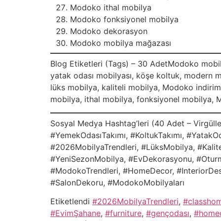
Modoko ithal mobilya
Modoko fonksiyonel mobilya
Modoko dekorasyon
Modoko mobilya mağazası
Blog Etiketleri (Tags) – 30 AdetModoko mobil
yatak odası mobilyası, köşe koltuk, modern mo
lüks mobilya, kaliteli mobilya, Modoko indir
mobilya, ithal mobilya, fonksiyonel mobilya
Sosyal Medya Hashtag’leri (40 Adet – Virgü
#YemekOdasıTakımı, #KoltukTakımı, #YatakOd
#2026MobilyaTrendleri, #LüksMobilya, #Kalit
#YeniSezonMobilya, #EvDekorasyonu, #Oturma
#ModokoTrendleri, #HomeDecor, #InteriorDesi
#SalonDekoru, #ModokoMobilyaları
Etiketlendi
#2026MobilyaTrendleri
,
#classho
#EvimŞahane
,
#furniture
,
#gençodası
,
#home