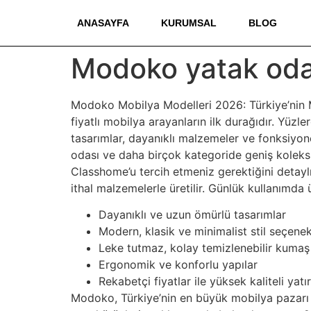
ANASAYFA
KURUMSAL
BLOG
Modoko yatak oda
Modoko Mobilya Modelleri 2026: Türkiye’nin M
fiyatlı mobilya arayanların ilk durağıdır. Yü
tasarımlar, dayanıklı malzemeler ve fonksiy
odası ve daha birçok kategoride geniş koleks
Classhome’u tercih etmeniz gerektiğini detayl
ithal malzemelerle üretilir. Günlük kullanımda 
Dayanıklı ve uzun ömürlü tasarımlar
Modern, klasik ve minimalist stil seçenek
Leke tutmaz, kolay temizlenebilir kumaş
Ergonomik ve konforlu yapılar
Rekabetçi fiyatlar ile yüksek kaliteli yatı
Modoko, Türkiye’nin en büyük mobilya pazar