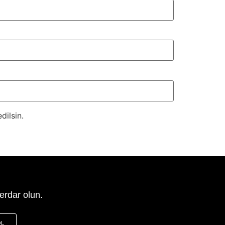
dilsin.
erdar olun.
OL