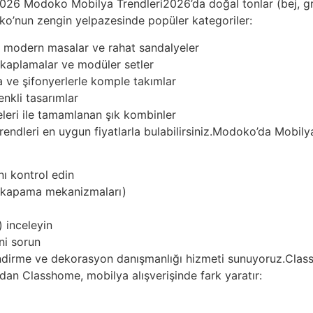
026 Modoko Mobilya Trendleri2026’da doğal tonlar (bej, gri
ko’nun zengin yelpazesinde popüler kategoriler:
ı modern masalar ve rahat sandalyeler
 kaplamalar ve modüler setler
 ve şifonyerlerle komple takımlar
nkli tasarımlar
eleri ile tamamlanan şık kombinler
dleri en uygun fiyatlarla bulabilirsiniz.Modoko’da Mobily
nı kontrol edin
a-kapama mekanizmaları)
 inceleyin
ni sorun
endirme ve dekorasyon danışmanlığı hizmeti sunuyoruz.Clas
an Classhome, mobilya alışverişinde fark yaratır: