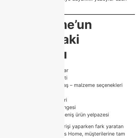
ömürlü ve kullanışlıdır.
Class Home’un
Modoko’daki
Avantajları
✔ Modern ve şık tasarımlar
✔ Özel ölçü üretim hizmeti
✔ Kişiye özel renk – kumaş – malzeme seçenekleri
✔ Yüksek kaliteli işçilik
✔ Trend mobilya modelleri
✔ Uygun fiyat – kalite dengesi
✔ Tüm ev mobilyasında geniş ürün yelpazesi
Modoko’da mobilya alışverişi yaparken fark yaratan
markalardan biri olan Class Home, müşterilerine tam