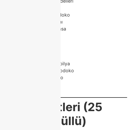
Modoko mobilya modelleri
Class Home Modoko
Modern mobilya Modoko
Modoko koltuk takımı
Modoko porselen masa
Modoko köşe koltuk
Modoko TV ünitesi
Modoko yatak odası
Modoko genç odası
Modoko modern mobilya
Mobilya mağazası Modoko
Lüks mobilya Modoko
Özel ölçü mobilya
Class Home mobilya
SEO Etiketleri (25
adet – virgüllü)