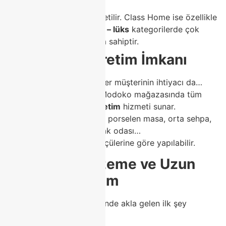
Avangarde
gibi birçok tarzda üretilir. Class Home ise özellikle
modern – minimalist – lüks
kategorilerde çok
güçlü bir koleksiyona sahiptir.
3. Özel Ölçü Üretim İmkanı
Her evin ölçüsü farklıdır, her müşterinin ihtiyacı da…
Bu nedenle Class Home, Modoko mağazasında tüm
mobilyalarda
özel ölçü üretim
hizmeti sunar.
Koltuk takımı, köşe koltuk, porselen masa, orta sehpa,
tv ünitesi, berjer veya yatak odası…
Tüm mobilyalar evinizin ölçülerine göre yapılabilir.
4. Kaliteli Malzeme ve Uzun
Ömürlü Kullanım
Modoko mobilya denildiğinde akla gelen ilk şey
kalite
dir.