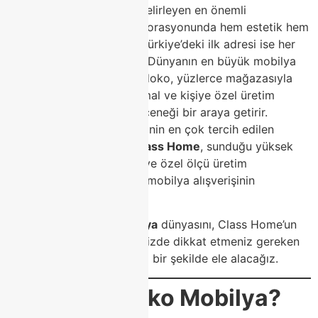
Mobilya, bir evin ruhunu belirleyen en önemli
unsurlardan biridir. Ev dekorasyonunda hem estetik hem
de işlevsellik arayanların Türkiye’deki ilk adresi ise her
zaman
Modoko
olmuştur. Dünyanın en büyük mobilya
çarşılarından biri olan Modoko, yüzlerce mağazasıyla
modern, klasik, lüks, minimal ve kişiye özel üretim
kategorilerinde sayısız seçeneği bir araya getirir.
Bu büyük mobilya merkezinin en çok tercih edilen
markalarından biri olan
Class Home
, sunduğu yüksek
kalite, modern tasarımlar ve özel ölçü üretim
imkanlarıyla Modoko’daki mobilya alışverişinin
vazgeçilmez adresidir.
Bu yazıda,
Modoko mobilya
dünyasını, Class Home’un
farkını ve mobilya seçiminizde dikkat etmeniz gereken
en önemli noktaları detaylı bir şekilde ele alacağız.
Neden Modoko Mobilya?