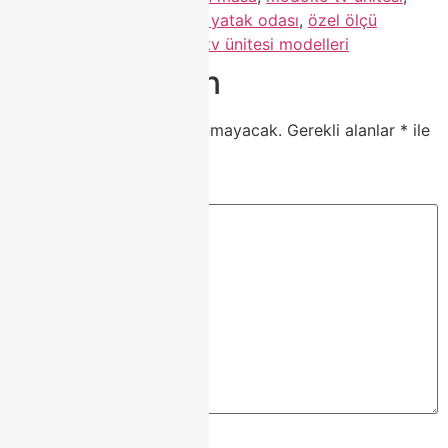
Modoko ürünleri
,
modoko yatak odası
,
özel ölçü
mobilya
,
salon mobilyası
,
tv ünitesi modelleri
Bir yanıt yazın
E-posta adresiniz yayınlanmayacak.
Gerekli alanlar
*
ile
işaretlenmişlerdir
Yorum
*