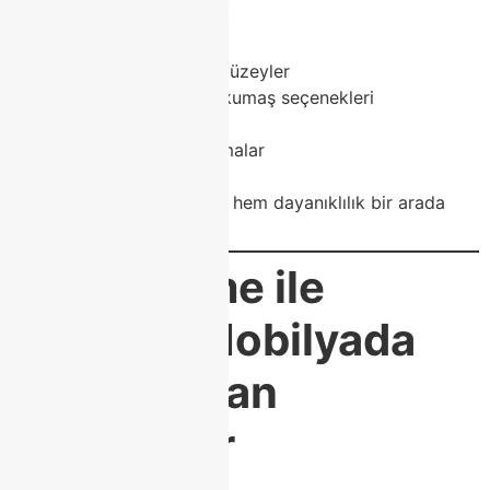
Class Home’un üretiminde:
MDF gövde
Çizilmeye dayanıklı yüzeyler
Dayanıklı sünger ve kumaş seçenekleri
Metal detaylar
Birinci sınıf mekanizmalar
kullanılır.
Böylece hem tasarım hem dayanıklılık bir arada
sunulur.
Class Home ile
Modoko Mobilyada
Fark Yaratan
Tasarımlar