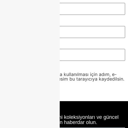
Ad
*
E-posta
*
İnternet sitesi
Daha sonraki yorumlarımda kullanılması için adım, e-
posta adresim ve site adresim bu tarayıcıya kaydedilsin.
Class Home’un en yeni koleksiyonları ve güncel
haberlerinden haberdar olun.