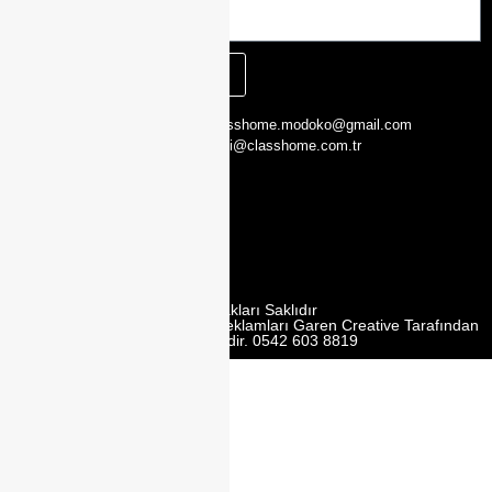
KAYIT OL
CLASS HOME,
0216 526 29 00
classhome.modoko@gmail.com
Yukarı Dudullu,
0505 423 51 75
bilgi@classhome.com.tr
2. Cd. Modoko
Mobilyacilar
Sit. No:162 Y,
Ümraniye/
İstanbul
Tüm Hakları Saklıdır
Web Tasarım | Seo | Google Reklamları Garen Creative Tarafından
Yürütülmektedir. 0542 603 8819