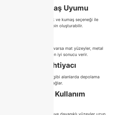
✔ Renk – Kumaş Uyumu
Class Home, yüzlerce renk ve kumaş seçeneği ile
tamamen kişiye özel kombin oluşturabilir.
✔ Tarz
Evinizde modern bir çizgi varsa mat yüzeyler, metal
detaylar ve sade çizgiler en iyi sonucu verir.
✔ Depolama İhtiyacı
TV ünitesi ve yatak odası gibi alanlarda depolama
modülleri büyük avantaj sağlar.
✔ Temizlik ve Kullanım
Kolaylığı
Porselen masa gibi çizilmeye dayanıklı yüzeyler uzun