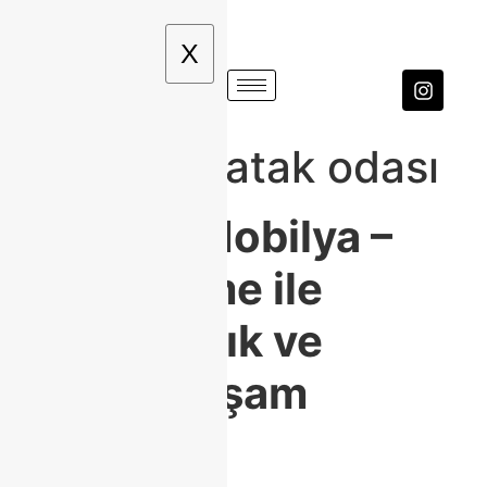
X
Modoko yatak odası
Modoko Mobilya –
Class Home ile
Modern, Şık ve
Kaliteli Yaşam
Alanları