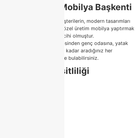
1. Türkiye’nin Mobilya Başkenti
Modoko; kalite arayan müşterilerin, modern tasarımları
incelemek isteyenlerin ve özel üretim mobilya yaptırmak
isteyenlerin yıllardır ilk tercihi olmuştur.
Koltuktan masaya, tv ünitesinden genç odasına, yatak
odasından köşe koltuklara kadar aradığınız her
mobilyayı tek bir merkezde bulabilirsiniz.
2. Tasarım Çeşitliliği
Modoko’daki mobilyalar:
Modern
Lüks
Minimalist
Loft
Klasik
İtalyan çizgisi