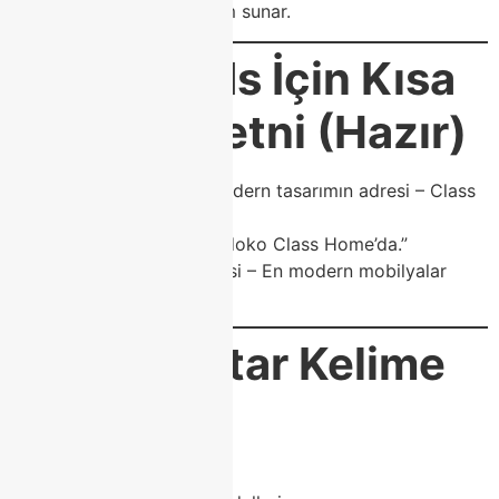
anlamıyla özel bir deneyim sunar.
Google Ads İçin Kısa
Reklam Metni (Hazır)
1.
“Modoko mobilyada modern tasarımın adresi – Class
Home!”
2.
“Özel ölçü mobilya Modoko Class Home’da.”
3.
“Koltuk, masa, TV ünitesi – En modern mobilyalar
Class Home’da.”
SEO Anahtar Kelime
Seti
Modoko mobilya