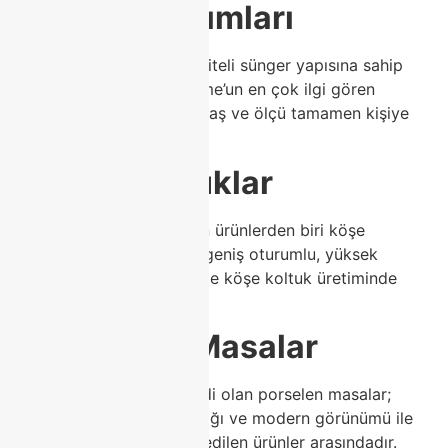
1. Koltuk Takımları
Modern, ergonomik ve kaliteli sünger yapısına sahip
koltuk takımları Class Home’un en çok ilgi gören
ürünlerindendir. Renk, kumaş ve ölçü tamamen kişiye
özel seçilebilir.
2. Köşe Koltuklar
Modoko’da en çok sorulan ürünlerden biri köşe
koltuklardır. Class Home, geniş oturumlu, yüksek
konforlu ve modern çizgide köşe koltuk üretiminde
uzmanlaşmıştır.
3. Porselen Masalar
Son yılların en büyük trendi olan porselen masalar;
çizilmez yüzeyi, dayanıklılığı ve modern görünümü ile
Modoko’da en çok tercih edilen ürünler arasındadır.