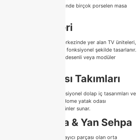
Class Home kendi bünyesinde birçok porselen masa
modeli üretmektedir.
4. TV Üniteleri
Salon dekorasyonunun merkezinde yer alan TV üniteleri,
Class Home’da modern ve fonksiyonel şekilde tasarlanır.
LED aydınlatmalı, mermer desenli veya modüler
seçenekler bulunur.
5. Yatak Odası Takımları
Şık başlık tasarımları, fonksiyonel dolap iç tasarımları ve
modern çizgiler ile Class Home yatak odası
kategorisinde de güçlü ürünler sunar.
6. Orta Sehpa & Yan Sehpa
Modern salonların tamamlayıcı parçası olan orta