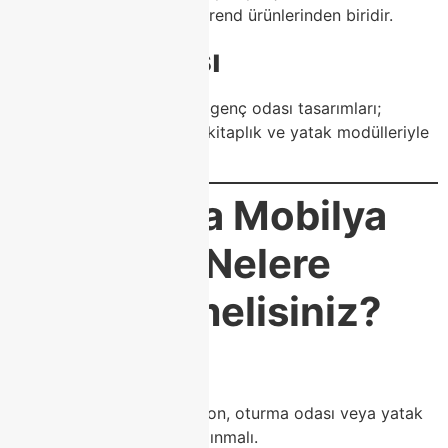
sehpalar, Modoko’nun en trend ürünlerinden biridir.
7. Genç Odası
Hem işlevsel hem modern genç odası tasarımları;
çalışma masası, gardırop, kitaplık ve yatak modülleriyle
sunulur.
Modoko’da Mobilya
Seçerken Nelere
Dikkat Etmelisiniz?
✔ Ölçü
Mobilya almadan önce salon, oturma odası veya yatak
odası ölçüleri net olarak alınmalı.