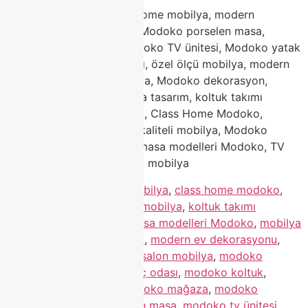
Modoko mobilya, Class Home mobilya, modern
mobilya, Modoko koltuk, Modoko porselen masa,
Modoko köşe koltuk, Modoko TV ünitesi, Modoko yatak
odası, Modoko genç odası, özel ölçü mobilya, modern
salon mobilya, lüks mobilya, Modoko dekorasyon,
mobilya modelleri, mobilya tasarım, koltuk takımı
Modoko, Modoko mağaza, Class Home Modoko,
modern ev dekorasyonu, kaliteli mobilya, Modoko
ürünleri, salon mobilyası, masa modelleri Modoko, TV
ünitesi modelleri, dayanıklı mobilya
Etiketlendi
class home mobilya
,
class home modoko
,
dayanıklı mobilya
,
kaliteli mobilya
,
koltuk takımı
Modoko
,
lüks mobilya
,
masa modelleri Modoko
,
mobilya
modelleri
,
mobilya tasarım
,
modern ev dekorasyonu
,
modern mobilya
,
modern salon mobilya
,
modoko
dekorasyon
,
Modoko genç odası
,
modoko koltuk
,
modoko köşe koltuk
,
modoko mağaza
,
modoko
mobilya
,
modoko porselen masa
,
modoko tv ünitesi
,