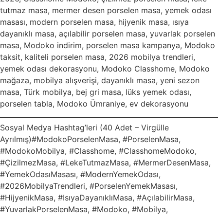
tutmaz masa, mermer desen porselen masa, yemek odası
masası, modern porselen masa, hijyenik masa, ısıya
dayanıklı masa, açılabilir porselen masa, yuvarlak porselen
masa, Modoko indirim, porselen masa kampanya, Modoko
taksit, kaliteli porselen masa, 2026 mobilya trendleri,
yemek odası dekorasyonu, Modoko Classhome, Modoko
mağaza, mobilya alışverişi, dayanıklı masa, yeni sezon
masa, Türk mobilya, bej gri masa, lüks yemek odası,
porselen tabla, Modoko Ümraniye, ev dekorasyonu
Sosyal Medya Hashtag’leri (40 Adet – Virgülle
Ayrılmış)#ModokoPorselenMasa, #PorselenMasa,
#ModokoMobilya, #Classhome, #ClasshomeModoko,
#ÇizilmezMasa, #LekeTutmazMasa, #MermerDesenMasa,
#YemekOdasıMasası, #ModernYemekOdası,
#2026MobilyaTrendleri, #PorselenYemekMasası,
#HijyenikMasa, #IsıyaDayanıklıMasa, #AçılabilirMasa,
#YuvarlakPorselenMasa, #Modoko, #Mobilya,