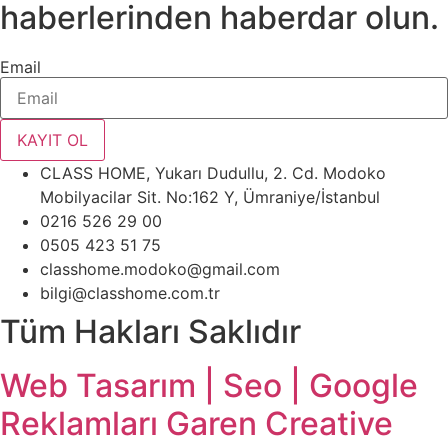
haberlerinden haberdar olun.
Email
KAYIT OL
CLASS HOME, Yukarı Dudullu, 2. Cd. Modoko
Mobilyacilar Sit. No:162 Y, Ümraniye/İstanbul
0216 526 29 00
0505 423 51 75
classhome.modoko@gmail.com
bilgi@classhome.com.tr
Tüm Hakları Saklıdır
Web Tasarım | Seo | Google
Reklamları Garen Creative