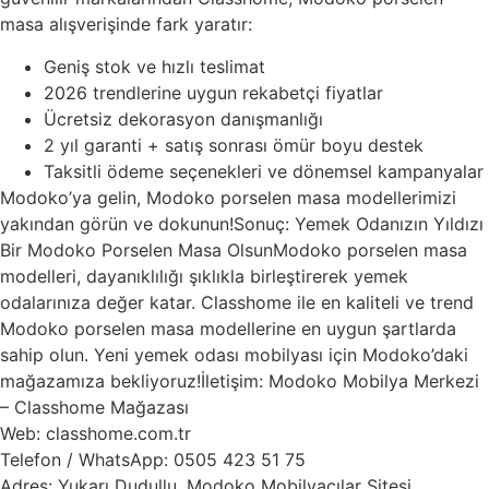
masa alışverişinde fark yaratır:
Geniş stok ve hızlı teslimat
2026 trendlerine uygun rekabetçi fiyatlar
Ücretsiz dekorasyon danışmanlığı
2 yıl garanti + satış sonrası ömür boyu destek
Taksitli ödeme seçenekleri ve dönemsel kampanyalar
Modoko’ya gelin, Modoko porselen masa modellerimizi
yakından görün ve dokunun!Sonuç: Yemek Odanızın Yıldızı
Bir Modoko Porselen Masa OlsunModoko porselen masa
modelleri, dayanıklılığı şıklıkla birleştirerek yemek
odalarınıza değer katar. Classhome ile en kaliteli ve trend
Modoko porselen masa modellerine en uygun şartlarda
sahip olun. Yeni yemek odası mobilyası için Modoko’daki
mağazamıza bekliyoruz!İletişim: Modoko Mobilya Merkezi
– Classhome Mağazası
Web: classhome.com.tr
Telefon / WhatsApp: 0505 423 51 75
Adres: Yukarı Dudullu, Modoko Mobilyacılar Sitesi,