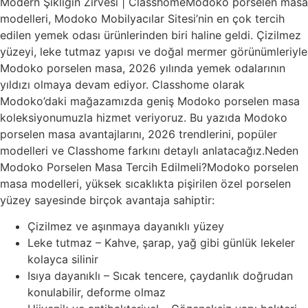
Modern Şıklığın Zirvesi | ClasshomeModoko porselen masa
modelleri, Modoko Mobilyacılar Sitesi’nin en çok tercih
edilen yemek odası ürünlerinden biri haline geldi. Çizilmez
yüzeyi, leke tutmaz yapısı ve doğal mermer görünümleriyle
Modoko porselen masa, 2026 yılında yemek odalarının
yıldızı olmaya devam ediyor. Classhome olarak
Modoko’daki mağazamızda geniş Modoko porselen masa
koleksiyonumuzla hizmet veriyoruz. Bu yazıda Modoko
porselen masa avantajlarını, 2026 trendlerini, popüler
modelleri ve Classhome farkını detaylı anlatacağız.Neden
Modoko Porselen Masa Tercih Edilmeli?Modoko porselen
masa modelleri, yüksek sıcaklıkta pişirilen özel porselen
yüzey sayesinde birçok avantaja sahiptir:
Çizilmez ve aşınmaya dayanıklı yüzey
Leke tutmaz – Kahve, şarap, yağ gibi günlük lekeler
kolayca silinir
Isıya dayanıklı – Sıcak tencere, çaydanlık doğrudan
konulabilir, deforme olmaz