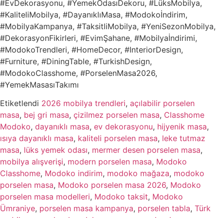
#EvDekorasyonu, #YemekOdasıDekoru, #LüksMobilya,
#KaliteliMobilya, #DayanıklıMasa, #Modokoİndirim,
#MobilyaKampanya, #TaksitliMobilya, #YeniSezonMobilya,
#DekorasyonFikirleri, #EvimŞahane, #Mobilyaİndirimi,
#ModokoTrendleri, #HomeDecor, #InteriorDesign,
#Furniture, #DiningTable, #TurkishDesign,
#ModokoClasshome, #PorselenMasa2026,
#YemekMasasıTakımı
Etiketlendi
2026 mobilya trendleri
,
açılabilir porselen
masa
,
bej gri masa
,
çizilmez porselen masa
,
Classhome
Modoko
,
dayanıklı masa
,
ev dekorasyonu
,
hijyenik masa
,
ısıya dayanıklı masa
,
kaliteli porselen masa
,
leke tutmaz
masa
,
lüks yemek odası
,
mermer desen porselen masa
,
mobilya alışverişi
,
modern porselen masa
,
Modoko
Classhome
,
Modoko indirim
,
modoko mağaza
,
modoko
porselen masa
,
Modoko porselen masa 2026
,
Modoko
porselen masa modelleri
,
Modoko taksit
,
Modoko
Ümraniye
,
porselen masa kampanya
,
porselen tabla
,
Türk