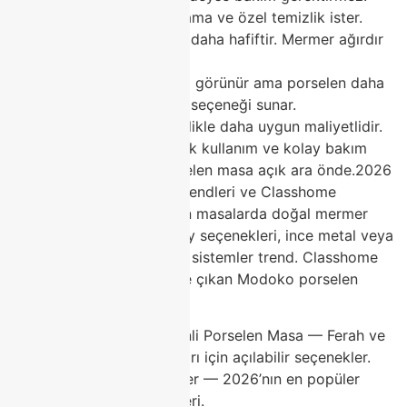
Mermer düzenli cilalama ve özel temizlik ister.
Ağırlık: Porselen çok daha hafiftir. Mermer ağırdır
ve taşıması zordur.
Estetik: İkisi de güzel görünür ama porselen daha
çeşitli renk ve desen seçeneği sunar.
Fiyat: Porselen genellikle daha uygun maliyetlidir.
Sonuç olarak, günlük pratik kullanım ve kolay bakım
istiyorsanız Modoko porselen masa açık ara önde.2026
Modoko Porselen Masa Trendleri ve Classhome
Modelleri2026’da porselen masalarda doğal mermer
desenler, mat-parlak yüzey seçenekleri, ince metal veya
ahşap ayaklar ve açılabilir sistemler trend. Classhome
Modoko mağazasında öne çıkan Modoko porselen
masa modelleri:
Beyaz Mermer Desenli Porselen Masa — Ferah ve
modern yemek odaları için açılabilir seçenekler.
Gri-Bej Tonlu Modeller — 2026’nın en popüler
sakin ve doğal renkleri.