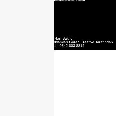
2. Cd. Modoko
Mobilyacilar
Sit. No:162 Y,
Ümraniye/
İstanbul
Tüm Hakları Saklıdır
Web Tasarım | Seo | Google Reklamları Garen Creative Tarafından
Yürütülmektedir. 0542 603 8819