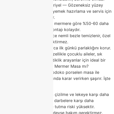
Hijyenik ve antibakteriyel — Gözeneksiz yüzey
bakteri barındırmaz, yemek hazırlama ve servis için
son derece güvenlidir.
Daha hafif — Gerçek mermere göre %50-60 daha
hafif, taşınması ve montajı kolaydır.
Kolay bakım — Sadece nemli bezle temizlenir, özel
bakım veya cila gerektirmez.
Uzun ömürlü — Yıllarca ilk günkü parlaklığını korur.
Modoko porselen masa, özellikle çocuklu aileler, sık
misafir ağırlayanlar ve pratiklik arayanlar için ideal bir
tercihtir.Porselen Masa mı, Mermer Masa mı?
KarşılaştırmaBirçok kişi Modoko porselen masa ile
gerçek mermer masa arasında karar verirken şaşırır. İşte
net karşılaştırma:
Dayanıklılık: Porselen çizilme ve lekeye karşı daha
üstündür. Mermer ise darbelere karşı daha
dayanıklıdır ama leke tutma riski yüksektir.
Bakım: Porselen neredeyse bakım gerektirmez.