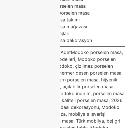
Modoko dayanıklı porselen masa
Modoko yeni sezon porselen masa
Modoko porselen masa takımı
Modoko porselen masa mağazası
Porselen masa avantajları
Modoko porselen masa dekorasyon
Blog Etiketleri (Tags) – 30 AdetModoko porselen masa,
Modoko porselen masa modelleri, Modoko porselen
masa 2026, Classhome Modoko, çizilmez porselen
masa, leke tutmaz masa, mermer desen porselen masa,
yemek odası masası, modern porselen masa, hijyenik
masa, ısıya dayanıklı masa, açılabilir porselen masa,
yuvarlak porselen masa, Modoko indirim, porselen masa
kampanya, Modoko taksit, kaliteli porselen masa, 2026
mobilya trendleri, yemek odası dekorasyonu, Modoko
Classhome, Modoko mağaza, mobilya alışverişi,
dayanıklı masa, yeni sezon masa, Türk mobilya, bej gri
masa, lüks yemek odası, porselen tabla, Modoko