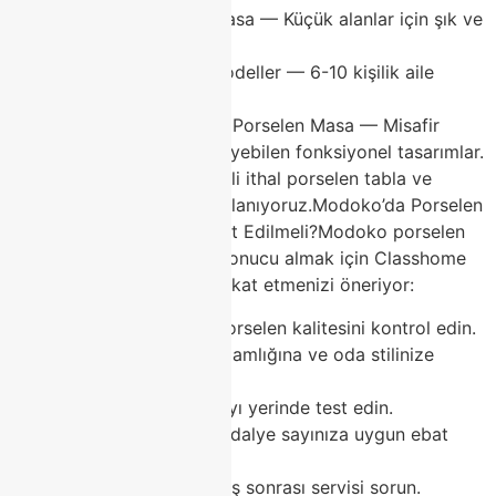
Yuvarlak Porselen Masa — Küçük alanlar için şık ve
pratik çözüm.
Dikdörtgen Geniş Modeller — 6-10 kişilik aile
yemekleri için ideal.
Modüler ve Açılabilir Porselen Masa — Misafir
sayısına göre genişleyebilen fonksiyonel tasarımlar.
Tüm modellerimizde kaliteli ithal porselen tabla ve
sağlam ayak sistemleri kullanıyoruz.Modoko’da Porselen
Masa Alırken Nelere Dikkat Edilmeli?Modoko porselen
masa alışverişinde en iyi sonucu almak için Classhome
uzmanları şu noktalara dikkat etmenizi öneriyor:
Tabla kalınlığını ve porselen kalitesini kontrol edin.
Ayak tasarımının sağlamlığına ve oda stilinize
uyumuna bakın.
Açılabilir mekanizmayı yerinde test edin.
Oda ölçünüze ve sandalye sayınıza uygun ebat
seçin.
Garanti süresi ve satış sonrası servisi sorun.