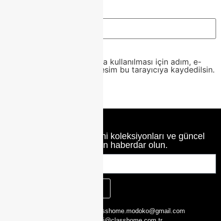
İnternet sitesi
Daha sonraki yorumlarımda kullanılması için adım, e-
posta adresim ve site adresim bu tarayıcıya kaydedilsin.
Class Home’un en yeni koleksiyonları ve güncel
haberlerinden haberdar olun.
KAYIT OL
CLASS HOME,
0216 526 29 00
classhome.modoko@gmail.com
Yukarı Dudullu,
0505 423 51 75
bilgi@classhome.com.tr