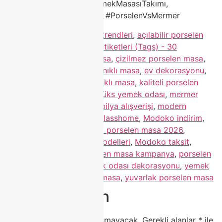
#PorselenMasa2026, #YemekMasasıTakımı,
#PorselenMasaAvantajları, #PorselenVsMermer
Etiketlendi
2026 mobilya trendleri
,
açılabilir porselen
masa
,
bej gri masa
,
Blog Etiketleri (Tags) - 30
AdetModoko porselen masa
,
çizilmez porselen masa
,
Classhome Modoko
,
dayanıklı masa
,
ev dekorasyonu
,
hijyenik masa
,
ısıya dayanıklı masa
,
kaliteli porselen
masa
,
leke tutmaz masa
,
lüks yemek odası
,
mermer
desen porselen masa
,
mobilya alışverişi
,
modern
porselen masa
,
Modoko Classhome
,
Modoko indirim
,
modoko mağaza
,
Modoko porselen masa 2026
,
Modoko porselen masa modelleri
,
Modoko taksit
,
Modoko Ümraniye
,
porselen masa kampanya
,
porselen
tabla
,
Türk mobilya
,
yemek odası dekorasyonu
,
yemek
odası masası
,
yeni sezon masa
,
yuvarlak porselen masa
Bir yanıt yazın
E-posta adresiniz yayınlanmayacak.
Gerekli alanlar
*
ile