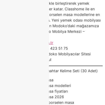
dayanıklılığı modern estetikle birleştirerek yemek
odalarınıza uzun yıllar değer katar. Classhome ile en
kaliteli ve trend Modoko porselen masa modellerine en
uygun şartlarda sahip olun. Yeni yemek odası mobilyası
ve dekorasyon projeniz için Modoko’daki mağazamıza
bekliyoruz!İletişim: Modoko Mobilya Merkezi –
Classhome Mağazası
Web:
www.classhome.com.tr
Telefon / WhatsApp: 0505 423 51 75
Adres: Yukarı Dudullu, Modoko Mobilyacılar Sitesi
No:162, Ümraniye / İstanbul
SEO ve Reklam Uyumlu Anahtar Kelime Seti (30 Adet)
Modoko porselen masa
Modoko porselen masa modelleri
Modoko porselen masa fiyatları
Modoko porselen masa 2026
Classhome Modoko porselen masa