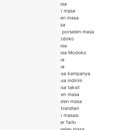
Çizilmez porselen masa
Leke tutmaz porselen masa
Isıya dayanıklı porselen masa
Hijyenik porselen masa
Beyaz mermer desen porselen masa
Gri porselen masa Modoko
Açılabilir porselen masa
Yuvarlak porselen masa Modoko
6 kişilik porselen masa
8 kişilik porselen masa
Modoko porselen masa kampanya
Modoko porselen masa indirim
Modoko porselen masa taksit
Modoko en iyi porselen masa
Modoko kaliteli porselen masa
2026 porselen masa trendleri
Modoko yemek odası masası
Porselen masa mermer farkı
Modoko modern porselen masa