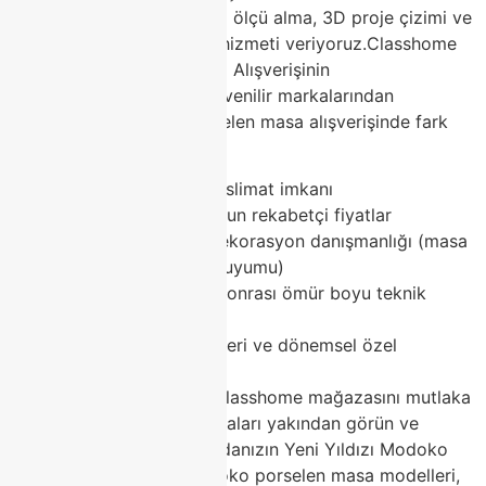
Classhome olarak ücretsiz ölçü alma, 3D proje çizimi ve
dekorasyon danışmanlığı hizmeti veriyoruz.Classhome
ile Modoko Porselen Masa Alışverişinin
AvantajlarıModoko’nun güvenilir markalarından
Classhome, Modoko porselen masa alışverişinde fark
yaratır:
Geniş stok ve hızlı teslimat imkanı
2026 trendlerine uygun rekabetçi fiyatlar
Ücretsiz iç mimari dekorasyon danışmanlığı (masa
+ sandalye + koltuk uyumu)
2 yıl garanti + satış sonrası ömür boyu teknik
destek
Kolay taksit seçenekleri ve dönemsel özel
kampanyalar
Modoko’ya geldiğinizde Classhome mağazasını mutlaka
ziyaret edin, porselen masaları yakından görün ve
dokunun!Sonuç: Yemek Odanızın Yeni Yıldızı Modoko
Porselen Masa OlsunModoko porselen masa modelleri,