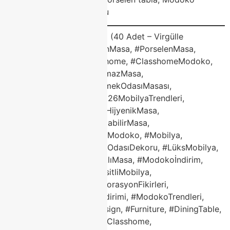
Ümraniye, ev dekorasyonu
Sosyal Medya Hashtag’leri (40 Adet – Virgülle
Ayrılmış)#ModokoPorselenMasa, #PorselenMasa,
#ModokoMobilya, #Classhome, #ClasshomeModoko,
#ÇizilmezMasa, #LekeTutmazMasa,
#MermerDesenMasa, #YemekOdasıMasası,
#ModernYemekOdası, #2026MobilyaTrendleri,
#PorselenYemekMasası, #HijyenikMasa,
#IsıyaDayanıklıMasa, #AçılabilirMasa,
#YuvarlakPorselenMasa, #Modoko, #Mobilya,
#EvDekorasyonu, #YemekOdasıDekoru, #LüksMobilya,
#KaliteliMobilya, #DayanıklıMasa, #Modokoİndirim,
#MobilyaKampanya, #TaksitliMobilya,
#YeniSezonMobilya, #DekorasyonFikirleri,
#EvimŞahane, #Mobilyaİndirimi, #ModokoTrendleri,
#HomeDecor, #InteriorDesign, #Furniture, #DiningTable,
#TurkishDesign, #ModokoClasshome,