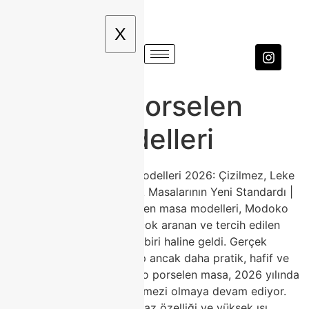
X
Modoko porselen
masa modelleri
Modoko Porselen Masa Modelleri 2026: Çizilmez, Leke
Tutmaz ve Hijyenik Yemek Masalarının Yeni Standardı |
ClasshomeModoko porselen masa modelleri, Modoko
Mobilyacılar Sitesi’nin en çok aranan ve tercih edilen
yemek odası ürünlerinden biri haline geldi. Gerçek
mermer görünümüne sahip ancak daha pratik, hafif ve
dayanıklı yapısıyla Modoko porselen masa, 2026 yılında
yemek odalarının vazgeçilmezi olmaya devam ediyor.
Çizilmez yüzeyi, leke tutmaz özelliği ve yüksek ısı