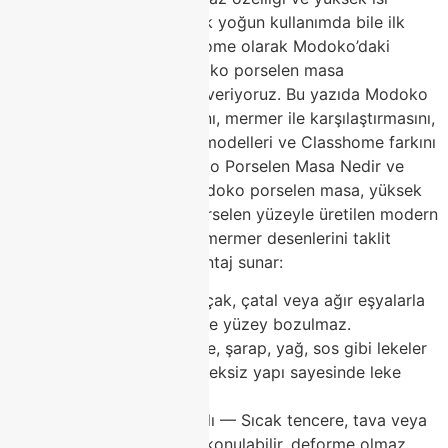
dayanımı sayesinde günlük yoğun kullanımda bile ilk
günkü gibi kalıyor. Classhome olarak Modoko’daki
mağazamızda geniş Modoko porselen masa
koleksiyonumuzla hizmet veriyoruz. Bu yazıda Modoko
porselen masa avantajlarını, mermer ile karşılaştırmasını,
2026 trendlerini, popüler modelleri ve Classhome farkını
detaylı anlatacağız.Modoko Porselen Masa Nedir ve
Neden Tercih Edilmeli?Modoko porselen masa, yüksek
sıcaklıkta pişirilen özel porselen yüzeyle üretilen modern
yemek masasıdır. Gerçek mermer desenlerini taklit
ederken birçok pratik avantaj sunar:
Çizilmez yüzey — Bıçak, çatal veya ağır eşyalarla
günlük kullanımda bile yüzey bozulmaz.
Leke tutmaz — Kahve, şarap, yağ, sos gibi lekeler
kolayca silinir; gözeneksiz yapı sayesinde leke
işlemez.
Yüksek ısıya dayanıklı — Sıcak tencere, tava veya
çaydanlık doğrudan konulabilir, deforme olmaz.