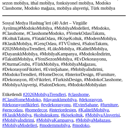
sezon mobilya, ithal mobilya, fonksiyonel mobilya, Modoko
Classhome, Modoko mağaza, mobilya alışverişi, Türk mobilya
Sosyal Medya Hashtag’leri (40 Adet – Virgülle
Ayrılmış)#ModokoMobilya, #MobilyaModelleri, #Modoko,
#Classhome, #ClasshomeModoko, #YemekOdasıTakımı,
#KoltukTakımı, #YatakOdası, #KöşeKoltuk, #ModernMobilya,
#KlasikMobilya, #GençOdası, #TVÜnitesi, #SalonTakımı,
#2026MobilyaTrendleri, #LüksMobilya, #KaliteliMobilya,
#DayanıklıMobilya, #MobilyaKampanya, #Modokoİndirim,
#TaksitliMobilya, #YeniSezonMobilya, #EvDekorasyonu,
#OturmaGrubu, #TürkMobilya, #MobilyaMağazası,
#DekorasyonFikirleri, #EvimŞahane, #Mobilyaİndirimi,
#ModokoTrendleri, #HomeDecor, #InteriorDesign, #Furniture,
#Dekorasyon, #EvFikirleri, #TurkishDesign, #ModokoClasshome,
#MobilyaAlışverişi, #SalonDekoru, #ModokoMobilyaları
Etiketlendi
#2026MobilyaTrendleri
,
#classhome
,
#ClassHomeModoko
,
#dayanıklımobilya
,
#dekorasyon
,
#dekorasyonfikirleri
,
#evdekorasyonu
,
#EvimŞahane
,
#furniture
,
#gençodası
,
#homedecor
,
#interiordesign
,
#KaliteliMobilya
,
#KlasikMobilya
,
#koltuktakımı
,
#köşekoltuk
,
#MobilyaAlışverişi
,
#Mobilyaİndirimi
,
#MobilyaKampanya
,
#MobilyaMağazası
,
#MobilyaModelleri
,
#modernmobilya
,
#modoko
,