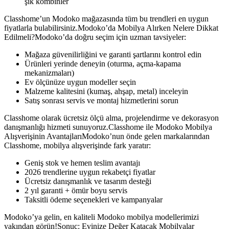
şık kombinler
Classhome’un Modoko mağazasında tüm bu trendleri en uygun
fiyatlarla bulabilirsiniz.Modoko’da Mobilya Alırken Nelere Dikkat
Edilmeli?Modoko’da doğru seçim için uzman tavsiyeler:
Mağaza güvenilirliğini ve garanti şartlarını kontrol edin
Ürünleri yerinde deneyin (oturma, açma-kapama
mekanizmaları)
Ev ölçünüze uygun modeller seçin
Malzeme kalitesini (kumaş, ahşap, metal) inceleyin
Satış sonrası servis ve montaj hizmetlerini sorun
Classhome olarak ücretsiz ölçü alma, projelendirme ve dekorasyon
danışmanlığı hizmeti sunuyoruz.Classhome ile Modoko Mobilya
Alışverişinin AvantajlarıModoko’nun önde gelen markalarından
Classhome, mobilya alışverişinde fark yaratır:
Geniş stok ve hemen teslim avantajı
2026 trendlerine uygun rekabetçi fiyatlar
Ücretsiz danışmanlık ve tasarım desteği
2 yıl garanti + ömür boyu servis
Taksitli ödeme seçenekleri ve kampanyalar
Modoko’ya gelin, en kaliteli Modoko mobilya modellerimizi
yakından görün!Sonuç: Evinize Değer Katacak Mobilyalar