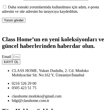
Daha sonraki yorumlarımda kullanılması için adım, e-posta
adresim ve site adresim bu tarayıcıya kaydedilsin.
Class Home’un en yeni koleksiyonları ve
güncel haberlerinden haberdar olun.
Email
KAYIT OL
CLASS HOME, Yukarı Dudullu, 2. Cd. Modoko
Mobilyacilar Sit. No:162 Y, Ümraniye/İstanbul
0216 526 29 00
0505 423 51 75
classhome.modoko@gmail.com
bilgi@classhome.com.tr