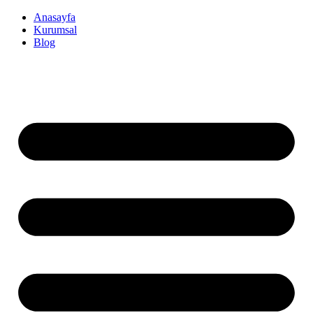
İçeriğe
Anasayfa
atla
Kurumsal
Blog