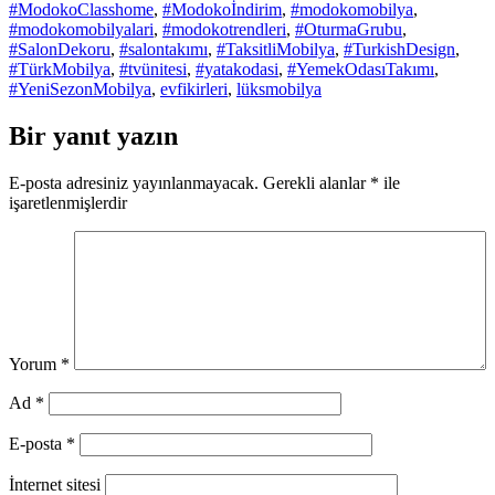
#ModokoClasshome
,
#Modokoİndirim
,
#modokomobilya
,
#modokomobilyalari
,
#modokotrendleri
,
#OturmaGrubu
,
#SalonDekoru
,
#salontakımı
,
#TaksitliMobilya
,
#TurkishDesign
,
#TürkMobilya
,
#tvünitesi
,
#yatakodasi
,
#YemekOdasıTakımı
,
#YeniSezonMobilya
,
evfikirleri
,
lüksmobilya
Bir yanıt yazın
E-posta adresiniz yayınlanmayacak.
Gerekli alanlar
*
ile
işaretlenmişlerdir
Yorum
*
Ad
*
E-posta
*
İnternet sitesi