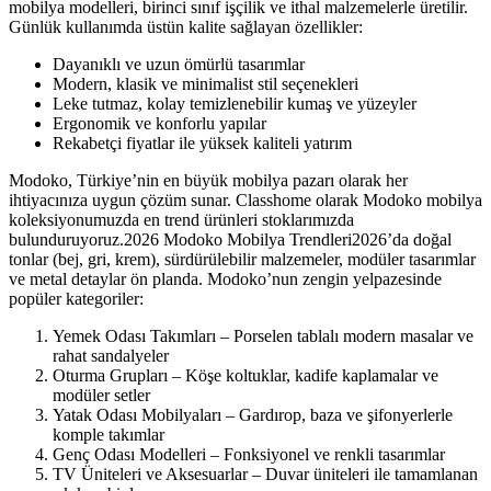
mobilya modelleri, birinci sınıf işçilik ve ithal malzemelerle üretilir.
Günlük kullanımda üstün kalite sağlayan özellikler:
Dayanıklı ve uzun ömürlü tasarımlar
Modern, klasik ve minimalist stil seçenekleri
Leke tutmaz, kolay temizlenebilir kumaş ve yüzeyler
Ergonomik ve konforlu yapılar
Rekabetçi fiyatlar ile yüksek kaliteli yatırım
Modoko, Türkiye’nin en büyük mobilya pazarı olarak her
ihtiyacınıza uygun çözüm sunar. Classhome olarak Modoko mobilya
koleksiyonumuzda en trend ürünleri stoklarımızda
bulunduruyoruz.2026 Modoko Mobilya Trendleri2026’da doğal
tonlar (bej, gri, krem), sürdürülebilir malzemeler, modüler tasarımlar
ve metal detaylar ön planda. Modoko’nun zengin yelpazesinde
popüler kategoriler:
Yemek Odası Takımları – Porselen tablalı modern masalar ve
rahat sandalyeler
Oturma Grupları – Köşe koltuklar, kadife kaplamalar ve
modüler setler
Yatak Odası Mobilyaları – Gardırop, baza ve şifonyerlerle
komple takımlar
Genç Odası Modelleri – Fonksiyonel ve renkli tasarımlar
TV Üniteleri ve Aksesuarlar – Duvar üniteleri ile tamamlanan