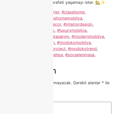
Çünkü her ev, hak ettiği zarafeti yaşamayı ister. 🏡✨
Etiketlendi
"mobilya "
,
#berjer
,
#classhome
,
#classhomefurniture
,
#classhomemobilya
,
#evdekorasyonu
,
#homedecor
,
#interiordesign
,
#koltuktakımı
,
#köşekoltuk
,
#luxurymobilya
,
#maskomodoko
,
#mobilyatasarımı
,
#modernmobilya
,
#modoko
,
#modokodesign
,
#modokomobilya
,
#modokoproje
,
#modokoproject
,
#modokotrend
,
#modokotrendleri
,
#orta sehpa
,
#porselenmasa
,
#tvünitesi
,
#yatakodasi
Bir yanıt yazın
E-posta adresiniz yayınlanmayacak.
Gerekli alanlar
*
ile
işaretlenmişlerdir
Yorum
*