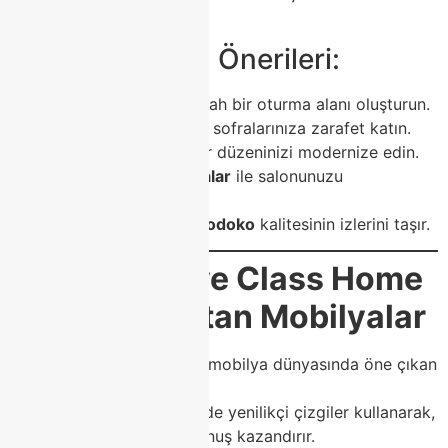
yaratır.
🌈 Dekorasyon Önerileri:
Köşe koltuklar
ile ferah bir oturma alanı oluşturun.
Porselen masalar
ile sofralarınıza zarafet katın.
TV üniteleri
ile duvar düzeninizi modernize edin.
Berjer
ve
orta sehpalar
ile salonunuzu
tamamlayın.
Her detay,
Class Home Modoko
kalitesinin izlerini taşır.
🧩
Modoko ve Class Home
ile Fark Yaratan Mobilyalar
Class Home, Modoko’nun mobilya dünyasında öne çıkan
markalarından biridir.
Tasarım ve üretim sürecinde yenilikçi çizgiler kullanarak,
evlerinize estetik bir dokunuş kazandırır.