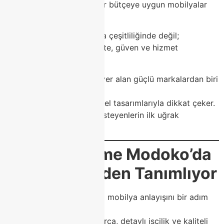
her tarza, her zevke ve her bütçeye uygun mobilyalar
yer alır.
Modoko’nun farkı, yalnızca çeşitliliğinde değil;
müşterilerine sunduğu kalite, güven ve hizmet
anlayışındadır.
Class Home
, Modoko’da yer alan güçlü markalardan biri
olarak,
modern, lüks ve fonksiyonel tasarımlarıyla dikkat çeker.
Evinde farklılık yaratmak isteyenlerin ilk uğrak
noktasıdır.
🏡
Class Home Modoko’da
Estetiği Yeniden Tanımlıyor
Class Home
, Modoko’daki mobilya anlayışını bir adım
öteye taşıyor.
Koleksiyonlarındaki her parça, detaylı işçilik ve kaliteli