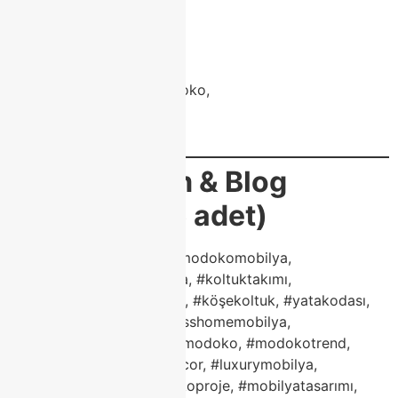
masko modoko farkı,
modern dekorasyon,
tv ünitesi modoko,
porselen masa modoko,
mobilya dekorasyon modoko,
modoko furniture turkey,
class home design
🏷️
Instagram & Blog
Etiketleri (25 adet)
#modoko, #classhome, #modokomobilya,
#modokodesign, #mobilya, #koltuktakımı,
#porselenmasa, #tvünitesi, #köşekoltuk, #yatakodası,
#orta sehpa, #berjer, #classhomemobilya,
#evdekorasyonu, #maskomodoko, #modokotrend,
#interiordesign, #homedecor, #luxurymobilya,
#modernmobilya, #modokoproje, #mobilyatasarımı,