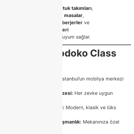
Modern çizgilere sahip
koltuk takımları
,
dayanıklı yüzeyli
porselen masalar
,
zarif detaylarla süslenmiş
berjerler
ve
minimalist tarzda
tv üniteleri
her evin tarzına kolaylıkla uyum sağlar.
🏙️
Neden Modoko Class
Home?
📍
Konum avantajı:
İstanbul’un mobilya merkezi
Modoko’da.
🏆
Geniş ürün yelpazesi:
Her zevke uygun
mobilya modelleri.
🎨
Tasarım çeşitliliği:
Modern, klasik ve lüks
çizgiler.
💬
Profesyonel danışmanlık:
Mekanınıza özel
çözümler.