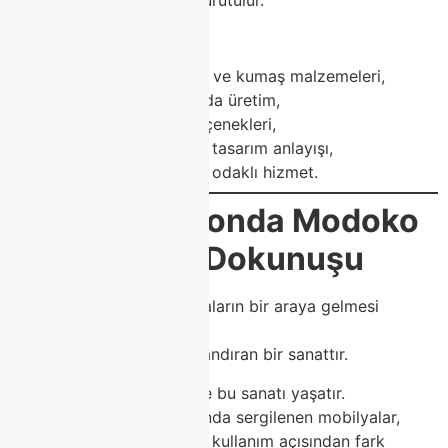
Class Home’un farkı:
Yüksek kaliteli ahşap ve kumaş malzemeleri,
Avrupa standartlarında üretim,
Özel ölçü ve renk seçenekleri,
Modern ve zamansız tasarım anlayışı,
Müşteri memnuniyeti odaklı hizmet.
🛋️
Dekorasyonda Modoko
Class Home Dokunuşu
Dekorasyon, yalnızca eşyaların bir araya gelmesi
değildir;
mekana ruh ve kimlik kazandıran bir sanattır.
Class Home
, her ürününde bu sanatı yaşatır.
Modoko’daki showroom’unda sergilenen mobilyalar,
hem görsel olarak hem de kullanım açısından fark