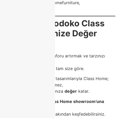
#modokoproject, #classhomefurniture,
#modokotrendleri
🎯
Sonuç: Modoko Class
Home ile Evinize Değer
Katın
Evinizi güzelleştirmek, konforu artırmak ve tarzınızı
yansıtmak istiyorsanız,
Modoko’daki Class Home
tam size göre.
Modern, zarif ve dayanıklı tasarımlarıyla Class Home;
evinizi yalnızca dekore etmez,
aynı zamanda yaşam alanınıza
değer
katar.
Bugün siz de
Modoko Class Home showroom’una
uğrayarak
,
hayalinizdeki mobilyaları yakından keşfedebilirsiniz.