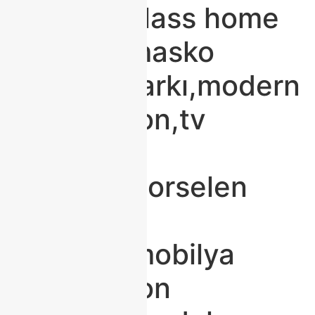
mobilya,class home
mobilya,masko
modoko farkı,modern
dekorasyon,tv
ünitesi
modoko,porselen
masa
modoko,mobilya
dekorasyon