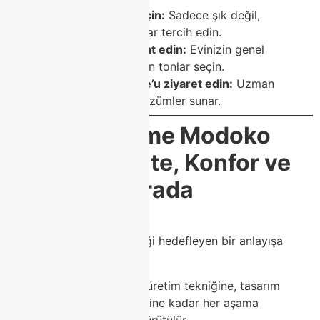
Kullanışlı ürünler seçin:
Sadece şık değil,
fonksiyonel mobilyalar tercih edin.
Renk uyumuna dikkat edin:
Evinizin genel
dekorasyonuna uygun tonlar seçin.
Modoko Class Home’u ziyaret edin:
Uzman
ekibimiz size özel çözümler sunar.
🏆
Class Home Modoko
Mobilya: Kalite, Konfor ve
Estetik Bir Arada
Modoko’daki
Class Home
,
her detayıyla mükemmelliği hedefleyen bir anlayışa
sahiptir.
Kullanılan malzemelerden üretim tekniğine, tasarım
çizgilerinden montaj sürecine kadar her aşama
profesyonel bir titizlikle yürütülür.