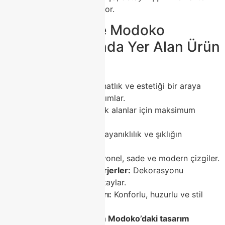
malzeme seçimiyle üretiliyor.
🪑 Class Home Modoko
Koleksiyonlarında Yer Alan Ürün
Grupları:
Koltuk Takımları:
Rahatlık ve estetiği bir araya
getiren modern tasarımlar.
Köşe Koltuklar:
Küçük alanlar için maksimum
konfor ve zarafet.
Porselen Masalar:
Dayanıklılık ve şıklığın
mükemmel birleşimi.
TV Üniteleri:
Fonksiyonel, sade ve modern çizgiler.
Orta Sehpalar ve Berjerler:
Dekorasyonu
tamamlayan zarif detaylar.
Yatak Odası Takımları:
Konforlu, huzurlu ve stil
sahibi mekanlar.
Her parça,
Class Home’un Modoko’daki tasarım