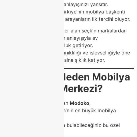
yaşam tarzınızı ve estetik anlayışınızı yansıtır.
İşte tam da bu noktada, Türkiye’nin mobilya başkenti
Modoko
, kalite ve tasarım arayanların ilk tercihi oluyor.
Class Home
, Modoko’da yer alan seçkin markalardan
biri olarak, modern tasarım anlayışıyla ev
dekorasyonuna yeni bir soluk getiriyor.
Her bir ürün, zarafeti, dayanıklılığı ve işlevselliğiyle öne
çıkarken; evinizin her köşesine şıklık katıyor.
🌟
Modoko Neden Mobilya
Dünyasının Merkezi?
İstanbul’un kalbinde yer alan
Modoko
,
Türkiye’nin ve hatta Avrupa’nın en büyük mobilya
merkezlerinden biridir.
Yüzlerce markayı bir arada bulabileceğiniz bu özel
bölgede,