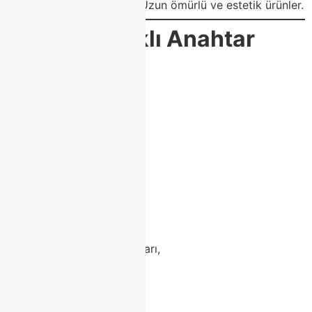
🛠️
Kalite garantisi:
Uzun ömürlü ve estetik ürünler.
🔍
SEO Odaklı Anahtar
Kelimeler
modoko mobilya,
class home modoko,
modoko koltuk takımı,
modoko porselen masa,
modoko köşe koltuk,
modoko tv ünitesi,
modoko yatak odası,
modoko berjer,
modoko yemek masası,
modoko mobilya mağazaları,
modoko modern mobilya,
lüks modoko mobilya,
class home mobilya,