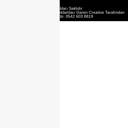
Tüm Hakları Saklıdır
Web Tasarım | Seo | Google Reklamları Garen Creative Tarafından
Yürütülmektedir. 0542 603 8819