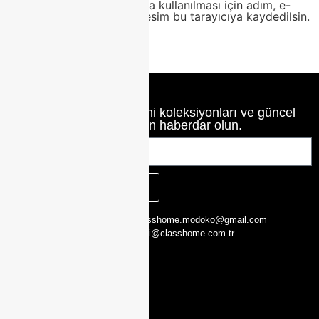
Daha sonraki yorumlarımda kullanılması için adım, e-
posta adresim ve site adresim bu tarayıcıya kaydedilsin.
Class Home’un en yeni koleksiyonları ve güncel
haberlerinden haberdar olun.
KAYIT OL
CLASS HOME,
0216 526 29 00
classhome.modoko@gmail.com
Yukarı Dudullu,
0505 423 51 75
bilgi@classhome.com.tr
2. Cd. Modoko
Mobilyacilar
Sit. No:162 Y,
Ümraniye/
İstanbul