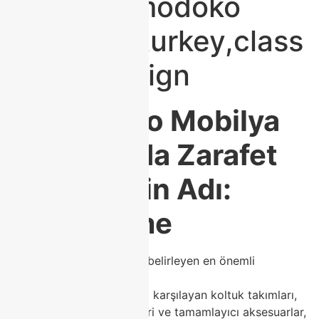
modoko,modoko
furniture turkey,class
home design
🛋️
Modoko Mobilya
Dünyasında Zarafet
ve Kalitenin Adı:
Class Home
Mobilya, bir evin kimliğini belirleyen en önemli
unsurlardan biridir.
Evinize ilk girdiğinizde sizi karşılayan koltuk takımları,
yemek masaları, tv üniteleri ve tamamlayıcı aksesuarlar,