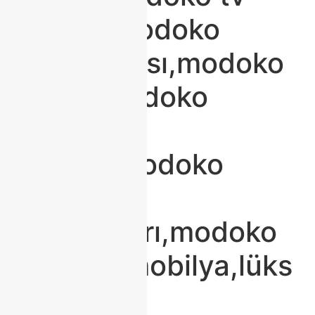
ünitesi,modoko
yatak odası,modoko
berjer,modoko
yemek
masası,modoko
mobilya
mağazaları,modoko
modern mobilya,lüks
modoko