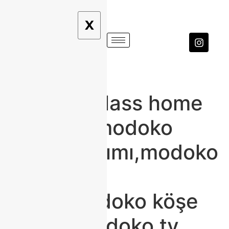
X
modoko
mobilya,class home
modoko,modoko
koltuk takımı,modoko
porselen
masa,modoko köşe
koltuk,modoko tv