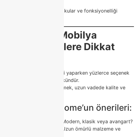
anlayışını
temsil eder:
modern çizgiler, kaliteli dokular ve fonksiyonelliği
birleştirir.
💎
Modoko Mobilya
Seçerken Nelere Dikkat
Etmelisiniz?
Modoko’da mobilya seçimi yaparken yüzlerce seçenek
arasında kaybolmak mümkündür.
Ancak doğru markayı seçmek, uzun vadede kalite ve
memnuniyet getirir.
🔍 İşte Class Home’un önerileri:
Tarzınızı belirleyin:
Modern, klasik veya avangart?
Kaliteye odaklanın:
Uzun ömürlü malzeme ve
işçilik önemlidir.