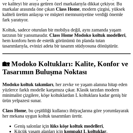
ve kaliteyi bir araya getiren özel markalarıyla dikkat çekiyor. Bu
markalar arasında öne çıkan
Class Home
, modern çizgisi, yüksek
kaliteli üretim anlayışı ve müşteri memnuniyetine verdiği önemle
fark yaratıyor.
Koltuk, sadece oturulan bir mobilya değil, aynı zamanda yaşam
tarzının bir yansımasıdır.
Class Home Modoko koltuk modelleri
,
hem konforu hem de estetik görünümü ön planda tutan
tasarımlarıyla, evinizi adeta bir tasarım stüdyosuna dönüştürür.
🏡 Modoko Koltukları: Kalite, Konfor ve
Tasarımın Buluşma Noktası
Modoko koltuk takımları
, her zevke ve yaşam alanına hitap eden
yüzlerce farklı modelle karşımıza çıkar. Klasik tarzdan modern
minimalist çizgilere, köşe koltuklardan L koltuklara kadar geniş bir
ürün yelpazesi sunar.
Class Home
, bu çeşitliliği kullanıcı ihtiyaçlarına göre yorumlayarak
her mekana uygun koltuk tasarımları üretir.
Geniş salonlar için
lüks köşe koltuk modelleri
,
Küçük yaşam alanları için
kompakt L koltuklar
,