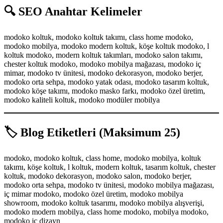
🔍 SEO Anahtar Kelimeler
modoko koltuk, modoko koltuk takımı, class home modoko,
modoko mobilya, modoko modern koltuk, köşe koltuk modoko, l
koltuk modoko, modern koltuk takımları, modoko salon takımı,
chester koltuk modoko, modoko mobilya mağazası, modoko iç
mimar, modoko tv ünitesi, modoko dekorasyon, modoko berjer,
modoko orta sehpa, modoko yatak odası, modoko tasarım koltuk,
modoko köşe takımı, modoko masko farkı, modoko özel üretim,
modoko kaliteli koltuk, modoko modüler mobilya
🏷️ Blog Etiketleri (Maksimum 25)
modoko, modoko koltuk, class home, modoko mobilya, koltuk
takımı, köşe koltuk, l koltuk, modern koltuk, tasarım koltuk, chester
koltuk, modoko dekorasyon, modoko salon, modoko berjer,
modoko orta sehpa, modoko tv ünitesi, modoko mobilya mağazası,
iç mimar modoko, modoko özel üretim, modoko mobilya
showroom, modoko koltuk tasarımı, modoko mobilya alışverişi,
modoko modern mobilya, class home modoko, mobilya modoko,
modoko iç dizayn