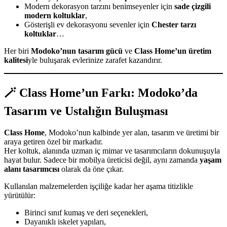
Modern dekorasyon tarzını benimseyenler için
sade çizgili
modern koltuklar
,
Gösterişli ev dekorasyonu sevenler için
Chester tarzı
koltuklar
…
Her biri
Modoko’nun tasarım gücü
ve
Class Home’un üretim
kalitesi
yle buluşarak evlerinize zarafet kazandırır.
🪄 Class Home’un Farkı: Modoko’da
Tasarım ve Ustalığın Buluşması
Class Home
, Modoko’nun kalbinde yer alan, tasarım ve üretimi bir
araya getiren özel bir markadır.
Her koltuk, alanında uzman iç mimar ve tasarımcıların dokunuşuyla
hayat bulur. Sadece bir mobilya üreticisi değil, aynı zamanda
yaşam
alanı tasarımcısı
olarak da öne çıkar.
Kullanılan malzemelerden işçiliğe kadar her aşama titizlikle
yürütülür:
Birinci sınıf kumaş ve deri seçenekleri,
Dayanıklı iskelet yapıları,