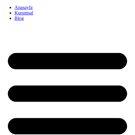
İçeriğe
Anasayfa
atla
Kurumsal
Blog