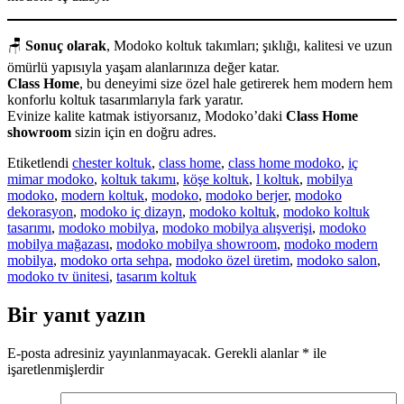
🪑
Sonuç olarak
, Modoko koltuk takımları; şıklığı, kalitesi ve uzun
ömürlü yapısıyla yaşam alanlarınıza değer katar.
Class Home
, bu deneyimi size özel hale getirerek hem modern hem
konforlu koltuk tasarımlarıyla fark yaratır.
Evinize kalite katmak istiyorsanız, Modoko’daki
Class Home
showroom
sizin için en doğru adres.
Etiketlendi
chester koltuk
,
class home
,
class home modoko
,
iç
mimar modoko
,
koltuk takımı
,
köşe koltuk
,
l koltuk
,
mobilya
modoko
,
modern koltuk
,
modoko
,
modoko berjer
,
modoko
dekorasyon
,
modoko iç dizayn
,
modoko koltuk
,
modoko koltuk
tasarımı
,
modoko mobilya
,
modoko mobilya alışverişi
,
modoko
mobilya mağazası
,
modoko mobilya showroom
,
modoko modern
mobilya
,
modoko orta sehpa
,
modoko özel üretim
,
modoko salon
,
modoko tv ünitesi
,
tasarım koltuk
Bir yanıt yazın
E-posta adresiniz yayınlanmayacak.
Gerekli alanlar
*
ile
işaretlenmişlerdir