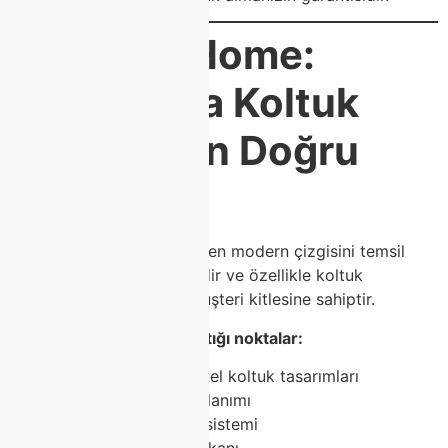
⭐
Class Home:
Modoko’da Koltuk
Almanın En Doğru
Adresi
Class Home, Modoko’nun en modern çizgisini temsil
eden mağazalarından biridir ve özellikle koltuk
kategorisinde geniş bir müşteri kitlesine sahiptir.
Class Home’un fark yarattığı noktalar:
Modern ve fonksiyonel koltuk tasarımları
A kalite malzeme kullanımı
Uzun ömürlü iskelet sistemi
Esnek ölçü üretim imkanı