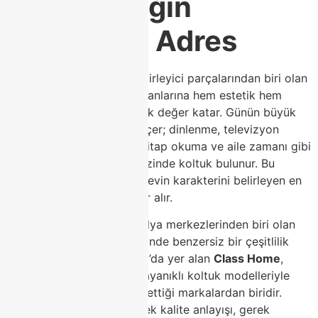
Dayanıklılığın
Buluştuğu Adres
Ev dekorasyonunun en belirleyici parçalarından biri olan
koltuk modelleri, yaşam alanlarına hem estetik hem
fonksiyonel anlamda büyük değer katar. Günün büyük
bir bölümü koltuklarda geçer; dinlenme, televizyon
izleme, misafir ağırlama, kitap okuma ve aile zamanı gibi
pek çok aktivitenin merkezinde koltuk bulunur. Bu
nedenle koltuk seçimi, bir evin karakterini belirleyen en
güçlü kararlar arasında yer alır.
Türkiye’nin en büyük mobilya merkezlerinden biri olan
Modoko
, koltuk kategorisinde benzersiz bir çeşitlilik
sunmasıyla bilinir. Modoko’da yer alan
Class Home
,
modern, fonksiyonel ve dayanıklı koltuk modelleriyle
müşterilerin en çok tercih ettiği markalardan biridir.
Gerek tasarım çizgisi, gerek kalite anlayışı, gerek