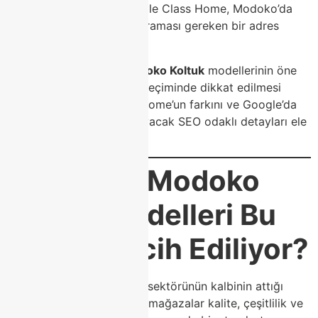
müşteri odaklı bakış açısı ile Class Home, Modoko’da
koltuk arayan herkesin uğraması gereken bir adres
haline gelmiştir.
Bu kapsamlı içerikte,
Modoko Koltuk
modellerinin öne
çıkan özelliklerini, koltuk seçiminde dikkat edilmesi
gereken noktaları, Class Home’un farkını ve Google’da
üst sıralara çıkmanı sağlayacak SEO odaklı detayları ele
alacağız.
⭐
Neden Modoko
Koltuk Modelleri Bu
Kadar Tercih Ediliyor?
Modoko, yıllardır mobilya sektörünün kalbinin attığı
noktalardan biri. Buradaki mağazalar kalite, çeşitlilik ve