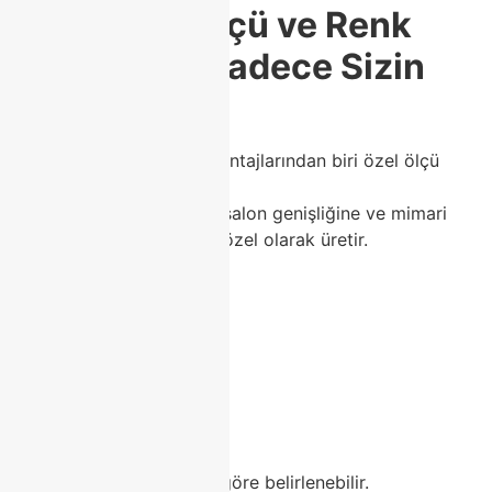
✔
5. Özel Ölçü ve Renk
Seçeneği – Sadece Sizin
Evinize Özel
Modoko’nun en büyük avantajlarından biri özel ölçü
hizmetidir.
Class Home, müşterilerin salon genişliğine ve mimari
yapısına uygun koltukları özel olarak üretir.
Özel üretimde:
Kumaş seçimi
Renk
Sünger yoğunluğu
Ayak modeli
Köşe yönü
Ölçü genişliği
tamamen kişinin isteğine göre belirlenebilir.