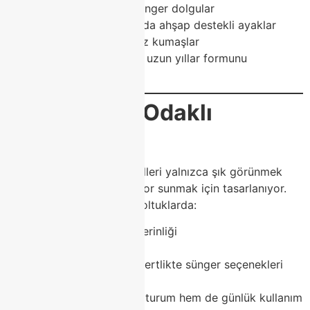
Çökme yapmayan sünger dolgular
Paslanmaz metal ya da ahşap destekli ayaklar
Silinebilir, leke tutmaz kumaşlar
kullanılır. Bu da koltukların uzun yıllar formunu
korumasını sağlar.
✔
3. Konfor Odaklı
Tasarım
Modoko’daki koltuk modelleri yalnızca şık görünmek
için değil, maksimum konfor sunmak için tasarlanıyor.
Class Home’un sunduğu koltuklarda:
Ergonomik oturum derinliği
Bel ve sırt destekleri
Yumuşak veya orta sertlikte sünger seçenekleri
Geniş oturum alanları
bulunur. Hem uzun süreli oturum hem de günlük kullanım