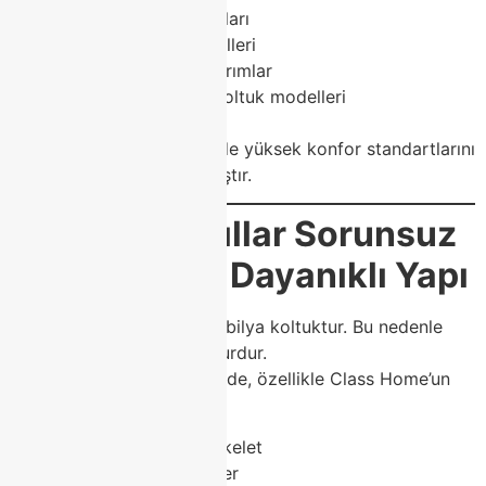
Modern koltuk takımları
Chester koltuk modelleri
Minimal modern tasarımlar
Yataklı ve yataksız koltuk modelleri
Modüler koltuklar
Her biri hem estetik hem de yüksek konfor standartlarını
karşılamak için tasarlanmıştır.
✔
2. Uzun Yıllar Sorunsuz
Kullanılabilir Dayanıklı Yapı
Evde en çok kullanılan mobilya koltuktur. Bu nedenle
dayanıklılık en önemli unsurdur.
Modoko Koltuk modellerinde, özellikle Class Home’un
koleksiyonlarında:
Fırınlanmış gürgen iskelet
Yüksek dansite sünger