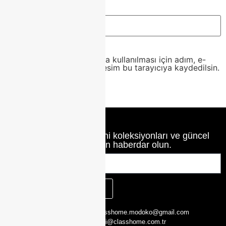
İnternet sitesi
Daha sonraki yorumlarımda kullanılması için adım, e-
posta adresim ve site adresim bu tarayıcıya kaydedilsin.
Class Home’un en yeni koleksiyonları ve güncel
haberlerinden haberdar olun.
KAYIT OL
CLASS HOME,
0216 526 29 00
classhome.modoko@gmail.com
Yukarı Dudullu,
0505 423 51 75
bilgi@classhome.com.tr