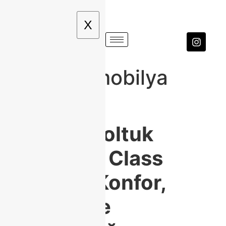
X
modoko mobilya
koltuk
Modoko Koltuk
Modelleri: Class
Home ile Konfor,
Tasarım ve