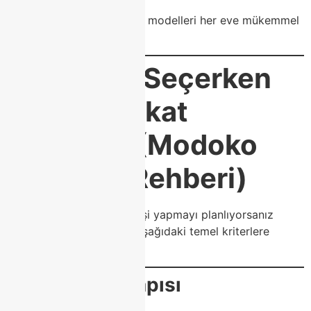
Bu sayede Modoko Koltuk modelleri her eve mükemmel
uyum sağlar.
⭐
Koltuk Seçerken
Nelere Dikkat
Edilmeli? (Modoko
Alışveriş Rehberi)
Modoko’da koltuk alışverişi yapmayı planlıyorsanız
doğru karar vermek için aşağıdaki temel kriterlere
dikkat etmelisiniz:
✔ 1.
İskelet Yapısı