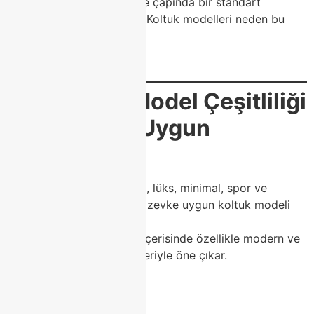
tasarım konusunda Türkiye çapında bir standart
oluşturuyor. Peki Modoko Koltuk modelleri neden bu
kadar popüler?
İşte en önemli sebepler:
✔
1. Geniş Model Çeşitliliği
– Her Zevke Uygun
Koltuklar
Modoko’da klasik, modern, lüks, minimal, spor ve
avangart olmak üzere her zevke uygun koltuk modeli
bulunur.
Class Home
, bu çeşitlilik içerisinde özellikle modern ve
fonksiyonel koltuk modelleriyle öne çıkar.
Sunulan koltuk türleri:
Köşe koltuk takımları