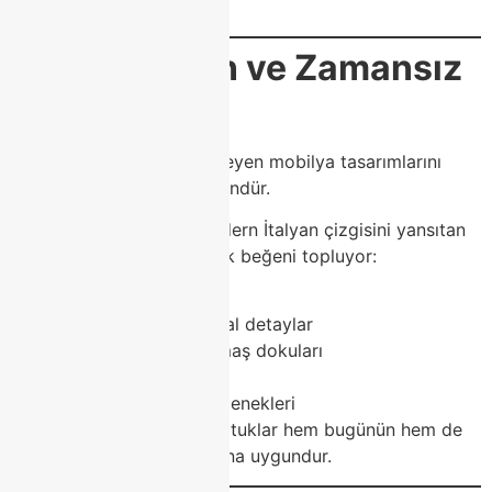
için oldukça idealdir.
✔
4. Modern ve Zamansız
Tasarımlar
Modoko’da trendleri belirleyen mobilya tasarımlarını
bulmak her zaman mümkündür.
Class Home, özellikle modern İtalyan çizgisini yansıtan
koltuk tasarımlarıyla büyük beğeni topluyor:
Minimal çizgiler
Gold veya siyah metal detaylar
Sade ve modern kumaş dokuları
Yumuşak renk tonları
Modüler kullanım seçenekleri
Bu özellikler sayesinde koltuklar hem bugünün hem de
geleceğin tasarım anlayışına uygundur.