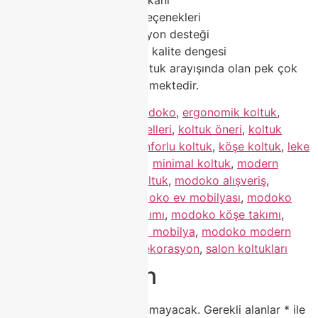
Kişiye özel tasarım seçenekleri
Profesyonel dekorasyon desteği
Uygun fiyat – yüksek kalite dengesi
Bu nedenle Modoko’da koltuk arayışında olan pek çok
kişi Class Home’u tercih etmektedir.
Etiketlendi
class home modoko
,
ergonomik koltuk
,
kaliteli koltuk
,
koltuk modelleri
,
koltuk öneri
,
koltuk
seçimi
,
koltuk tasarım
,
konforlu koltuk
,
köşe koltuk
,
leke
tutmaz koltuk
,
lüks koltuk
,
minimal koltuk
,
modern
koltuk
,
modern tasarım koltuk
,
modoko alışveriş
,
modoko dekorasyon
,
modoko ev mobilyası
,
modoko
koltuk
,
modoko koltuk takımı
,
modoko köşe takımı
,
modoko mağaza
,
modoko mobilya
,
modoko modern
mobilya
,
modoko salon dekorasyon
,
salon koltukları
Bir yanıt yazın
E-posta adresiniz yayınlanmayacak.
Gerekli alanlar
*
ile