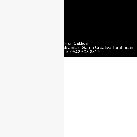
2. Cd. Modoko
Mobilyacilar
Sit. No:162 Y,
Ümraniye/
İstanbul
Tüm Hakları Saklıdır
Web Tasarım | Seo | Google Reklamları Garen Creative Tarafından
Yürütülmektedir. 0542 603 8819