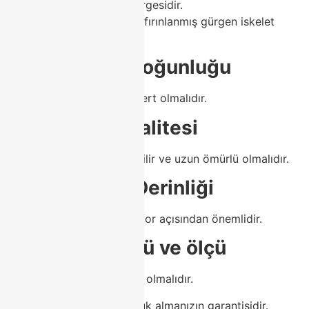
Dayanıklılığın temel göstergesidir.
Class Home koltuklarında fırınlanmış gürgen iskelet
kullanılır.
✔ 2.
Sünger Yoğunluğu
Ne çok yumuşak ne çok sert olmalıdır.
✔ 3.
Kumaş Kalitesi
Leke tutmaz, kolay silinebilir ve uzun ömürlü olmalıdır.
✔ 4.
Oturum Derinliği
Hem bel desteği hem konfor açısından önemlidir.
✔ 5.
Köşe yönü ve ölçü
Salonun mimarisine uygun olmalıdır.
Bu kriterler doğru bir koltuk almanızın garantisidir.