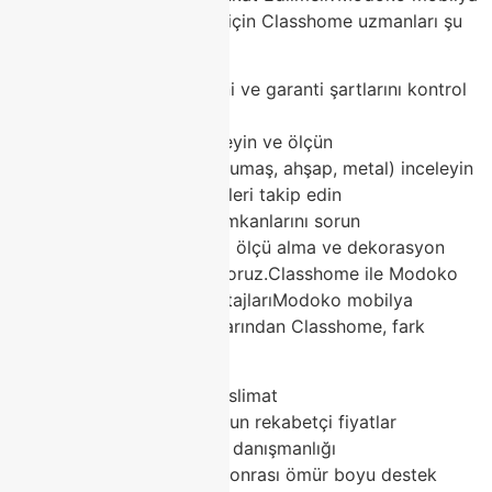
alışverişinde doğru seçim için Classhome uzmanları şu
tavsiyeleri veriyor:
Mağaza güvenilirliğini ve garanti şartlarını kontrol
edin
Ürünleri yerinde deneyin ve ölçün
Malzeme kalitesini (kumaş, ahşap, metal) inceleyin
Kampanya ve indirimleri takip edin
Satış sonrası servis imkanlarını sorun
Classhome olarak ücretsiz ölçü alma ve dekorasyon
danışmanlığı hizmeti veriyoruz.Classhome ile Modoko
Mobilya Alışverişinin AvantajlarıModoko mobilya
pazarının güvenilir markalarından Classhome, fark
yaratır:
Geniş stok ve hızlı teslimat
2026 trendlerine uygun rekabetçi fiyatlar
Ücretsiz dekorasyon danışmanlığı
2 yıl garanti + satış sonrası ömür boyu destek