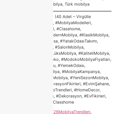
alışverişi, yemek odası mobilya, Türk mobilya
Sosyal Medya Hashtag’leri (40 Adet – Virgülle
Ayrılmış)#ModokoMobilya, #MobilyaModelleri,
#ModokoMobilyaModelleri, #Classhome,
#ClasshomeModoko, #ModernMobilya, #KlasikMobilya,
#KöşeKoltuk, #PorselenMasa, #YatakOdasıTakımı,
#KoltukTakımı, #TVÜnitesi, #SalonMobilya,
#2026MobilyaTrendleri, #LüksMobilya, #KaliteliMobilya,
#DayanıklıMobilya, #Modoko, #ModokoMobilyaFiyatları,
#Mobilya, #EvDekorasyonu, #YemekOdası,
#OturmaGrubu, #TürkMobilya, #MobilyaKampanya,
#Modokoİndirim, #TaksitliMobilya, #YeniSezonMobilya,
#MobilyaMağazası, #DekorasyonFikirleri, #EvimŞahane,
#Mobilyaİndirimi, #ModokoTrendleri, #HomeDecor,
#InteriorDesign, #Furniture, #Dekorasyon, #EvFikirleri,
#TurkishDesign, #ModokoClasshome
Etiketlendi
"mobilya "
,
#2026MobilyaTrendleri
,