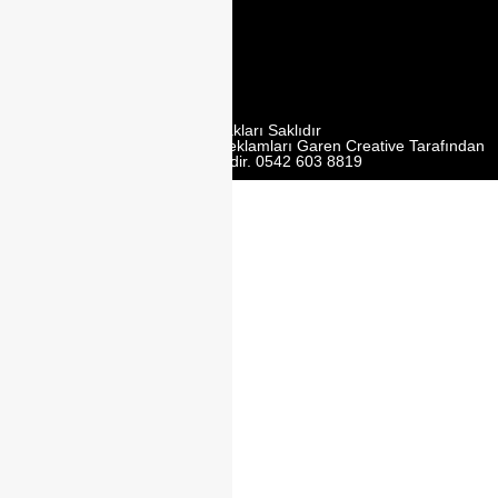
Mobilyacilar
Sit. No:162 Y,
Ümraniye/
İstanbul
Tüm Hakları Saklıdır
Web Tasarım | Seo | Google Reklamları Garen Creative Tarafından
Yürütülmektedir. 0542 603 8819