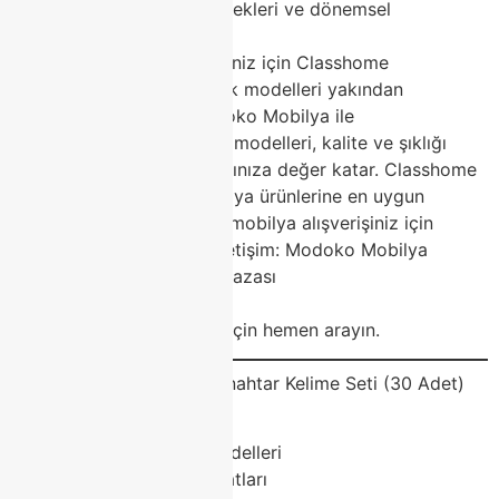
Taksitli ödeme seçenekleri ve dönemsel
kampanyalar
Modoko mobilya alışverişiniz için Classhome
mağazasına uğrayın, en şık modelleri yakından
görün!Sonuç: Evinizi Modoko Mobilya ile
YenileyinModoko mobilya modelleri, kalite ve şıklığı
birleştirerek yaşam alanlarınıza değer katar. Classhome
ile en trend Modoko mobilya ürünlerine en uygun
şartlarda sahip olun. Yeni mobilya alışverişiniz için
mağazamıza bekliyoruz!İletişim: Modoko Mobilya
Merkezi – Classhome Mağazası
Web: classhome.com.tr
Telefon: Randevu ve bilgi için hemen arayın.
SEO ve Reklam Uyumlu Anahtar Kelime Seti (30 Adet)
Modoko mobilya
Modoko mobilya modelleri
Modoko mobilya fiyatları