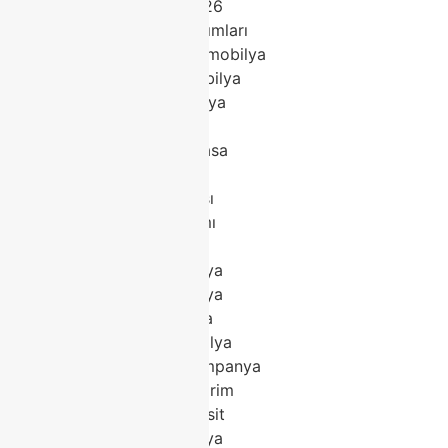
Modoko mobilya 2026
Modoko mobilya takımları
Classhome Modoko mobilya
Modoko modern mobilya
Modoko klasik mobilya
Modoko köşe koltuk
Modoko porselen masa
Modoko yatak odası
Modoko yemek odası
Modoko koltuk takımı
Modoko tv ünitesi
Modoko salon mobilya
Modoko trend mobilya
Modoko lüks mobilya
Modoko kaliteli mobilya
Modoko mobilya kampanya
Modoko mobilya indirim
Modoko mobilya taksit
Modoko en iyi mobilya