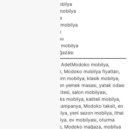
Modoko dayanıklı mobilya
Modoko yeni sezon mobilya
Modoko ithal mobilya
Modoko fonksiyonel mobilya
Modoko ev mobilyası
Modoko oturma grubu
Modoko dekorasyon mobilya
Modoko mobilya mağazası
Blog Etiketleri (Tags) – 30 AdetModoko mobilya,
Modoko mobilya modelleri, Modoko mobilya fiyatları,
Classhome Modoko, modern mobilya, klasik mobilya,
köşe koltuk takımı, porselen yemek masası, yatak odası
takımı, koltuk takımı, tv ünitesi, salon mobilyası,
Modoko 2026 trendleri, lüks mobilya, kaliteli mobilya,
Modoko indirim, mobilya kampanya, Modoko taksit, en
iyi mobilya, dayanıklı mobilya, yeni sezon mobilya, ithal
mobilya, fonksiyonel mobilya, ev mobilyası, oturma
grubu, Modoko Classhome, Modoko mağaza, mobilya