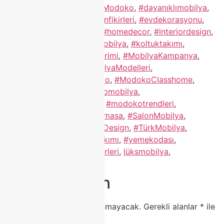
#classhome
,
#ClassHomeModoko
,
#dayanıklımobilya
,
#dekorasyon
,
#dekorasyonfikirleri
,
#evdekorasyonu
,
#EvimŞahane
,
#furniture
,
#homedecor
,
#interiordesign
,
#KaliteliMobilya
,
#KlasikMobilya
,
#koltuktakımı
,
#köşekoltuk
,
#Mobilyaİndirimi
,
#MobilyaKampanya
,
#MobilyaMağazası
,
#MobilyaModelleri
,
#modernmobilya
,
#modoko
,
#ModokoClasshome
,
#Modokoİndirim
,
#modokomobilya
,
#ModokoMobilyaFiyatları
,
#modokotrendleri
,
#OturmaGrubu
,
#porselenmasa
,
#SalonMobilya
,
#TaksitliMobilya
,
#TurkishDesign
,
#TürkMobilya
,
#tvünitesi
,
#YatakOdasıTakımı
,
#yemekodası
,
#YeniSezonMobilya
,
evfikirleri
,
lüksmobilya
,
modokomobilyamodelleri
Bir yanıt yazın
E-posta adresiniz yayınlanmayacak.
Gerekli alanlar
*
ile
işaretlenmişlerdir