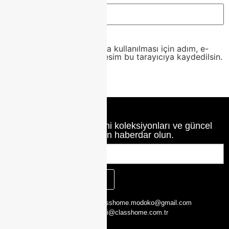
Daha sonraki yorumlarımda kullanılması için adım, e-
posta adresim ve site adresim bu tarayıcıya kaydedilsin.
Class Home’un en yeni koleksiyonları ve güncel
haberlerinden haberdar olun.
KAYIT OL
CLASS HOME,
0216 526 29 00
classhome.modoko@gmail.com
Yukarı Dudullu,
0505 423 51 75
bilgi@classhome.com.tr
2. Cd. Modoko