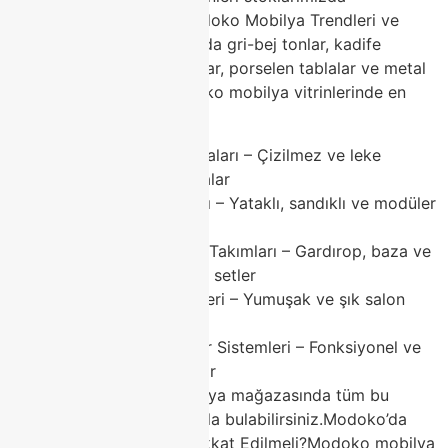
bulunduruyoruz.2026 Modoko Mobilya Trendleri ve
Classhome Önerileri2026’da gri-bej tonlar, kadife
dokular, modüler mobilyalar, porselen tablalar ve metal
detaylar ön planda. Modoko mobilya vitrinlerinde en
çok aranan kategoriler:
Porselen Yemek Masaları – Çizilmez ve leke
tutmaz modern masalar
Köşe Koltuk Takımları – Yataklı, sandıklı ve modüler
oturma grupları
Modern Yatak Odası Takımları – Gardırop, baza ve
komodinlerle komple setler
Kadife Koltuk Modelleri – Yumuşak ve şık salon
mobilyaları
TV Üniteleri ve Duvar Sistemleri – Fonksiyonel ve
estetik tamamlayıcılar
Classhome Modoko mobilya mağazasında tüm bu
trendleri rekabetçi fiyatlarla bulabilirsiniz.Modoko’da
Mobilya Alırken Nelere Dikkat Edilmeli?Modoko mobilya