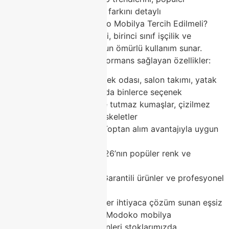
kategorileri ve Classhome farkını detaylı
anlatacağız.Neden Modoko Mobilya Tercih Edilmeli?
Modoko mobilya modelleri, birinci sınıf işçilik ve
premium malzemelerle uzun ömürlü kullanım sunar.
Günlük hayatta üstün performans sağlayan özellikler:
Geniş çeşitlilik – Yemek odası, salon takımı, yatak
odası ve aksesuarlarda binlerce seçenek
Dayanıklı yapı – Leke tutmaz kumaşlar, çizilmez
yüzeyler ve sağlam iskeletler
Rekabetçi fiyatlar – Toptan alım avantajıyla uygun
maliyet
Güncel trendler – 2026’nın popüler renk ve
dokuları
Güvenilir alışveriş – Garantili ürünler ve profesyonel
satış sonrası destek
Modoko mobilya pazarı, her ihtiyaca çözüm sunan eşsiz
bir merkezdir. Classhome Modoko mobilya
mağazasında en trend ürünleri stoklarımızda