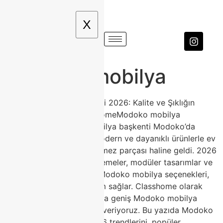
X
Modoko mobilya
Modoko Mobilya Modelleri 2026: Kalite ve Şıklığın
Buluşma Noktası | ClasshomeModoko mobilya
modelleri, Türkiye’nin mobilya başkenti Modoko’da
üretilen yüksek kaliteli, modern ve dayanıklı ürünlerle ev
dekorasyonunun vazgeçilmez parçası haline geldi. 2026
yılında sürdürülebilir malzemeler, modüler tasarımlar ve
doğal tonlarla öne çıkan Modoko mobilya seçenekleri,
her tarza ve bütçeye uyum sağlar. Classhome olarak
Modoko’daki mağazamızda geniş Modoko mobilya
koleksiyonumuzla hizmet veriyoruz. Bu yazıda Modoko
mobilya avantajlarını, 2026 trendlerini, popüler