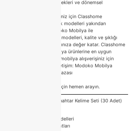
Taksitli ödeme seçenekleri ve dönemsel
kampanyalar
Modoko mobilya alışverişiniz için Classhome
mağazasına uğrayın, en şık modelleri yakından
görün!Sonuç: Evinizi Modoko Mobilya ile
YenileyinModoko mobilya modelleri, kalite ve şıklığı
birleştirerek yaşam alanlarınıza değer katar. Classhome
ile en trend Modoko mobilya ürünlerine en uygun
şartlarda sahip olun. Yeni mobilya alışverişiniz için
mağazamıza bekliyoruz!İletişim: Modoko Mobilya
Merkezi – Classhome Mağazası
Web: classhome.com.tr
Telefon: Randevu ve bilgi için hemen arayın.
SEO ve Reklam Uyumlu Anahtar Kelime Seti (30 Adet)
Modoko mobilya
Modoko mobilya modelleri
Modoko mobilya fiyatları