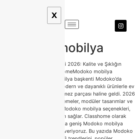
X
Modoko mobilya
Modoko Mobilya Modelleri 2026: Kalite ve Şıklığın
Buluşma Noktası | ClasshomeModoko mobilya
modelleri, Türkiye’nin mobilya başkenti Modoko’da
üretilen yüksek kaliteli, modern ve dayanıklı ürünlerle ev
dekorasyonunun vazgeçilmez parçası haline geldi. 2026
yılında sürdürülebilir malzemeler, modüler tasarımlar ve
doğal tonlarla öne çıkan Modoko mobilya seçenekleri,
her tarza ve bütçeye uyum sağlar. Classhome olarak
Modoko’daki mağazamızda geniş Modoko mobilya
koleksiyonumuzla hizmet veriyoruz. Bu yazıda Modoko
mobilya avantajlarını, 2026 trendlerini, popüler