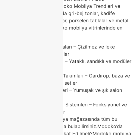
bulunduruyoruz.2026 Modoko Mobilya Trendleri ve
Classhome Önerileri2026’da gri-bej tonlar, kadife
dokular, modüler mobilyalar, porselen tablalar ve metal
detaylar ön planda. Modoko mobilya vitrinlerinde en
çok aranan kategoriler:
Porselen Yemek Masaları – Çizilmez ve leke
tutmaz modern masalar
Köşe Koltuk Takımları – Yataklı, sandıklı ve modüler
oturma grupları
Modern Yatak Odası Takımları – Gardırop, baza ve
komodinlerle komple setler
Kadife Koltuk Modelleri – Yumuşak ve şık salon
mobilyaları
TV Üniteleri ve Duvar Sistemleri – Fonksiyonel ve
estetik tamamlayıcılar
Classhome Modoko mobilya mağazasında tüm bu
trendleri rekabetçi fiyatlarla bulabilirsiniz.Modoko’da
Mobilya Alırken Nelere Dikkat Edilmeli?Modoko mobilya