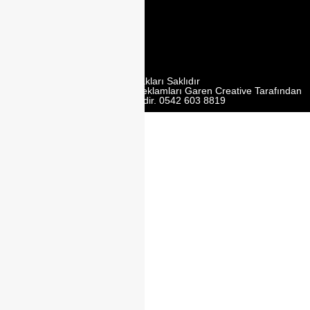
Mobilyacilar
Sit. No:162 Y,
Ümraniye/
İstanbul
Tüm Hakları Saklıdır
Web Tasarım | Seo | Google Reklamları Garen Creative Tarafından
Yürütülmektedir. 0542 603 8819