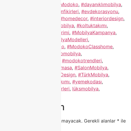
#classhome
,
#ClassHomeModoko
,
#dayanıklımobilya
,
#dekorasyon
,
#dekorasyonfikirleri
,
#evdekorasyonu
,
#EvimŞahane
,
#furniture
,
#homedecor
,
#interiordesign
,
#KaliteliMobilya
,
#KlasikMobilya
,
#koltuktakımı
,
#köşekoltuk
,
#Mobilyaİndirimi
,
#MobilyaKampanya
,
#MobilyaMağazası
,
#MobilyaModelleri
,
#modernmobilya
,
#modoko
,
#ModokoClasshome
,
#Modokoİndirim
,
#modokomobilya
,
#ModokoMobilyaFiyatları
,
#modokotrendleri
,
#OturmaGrubu
,
#porselenmasa
,
#SalonMobilya
,
#TaksitliMobilya
,
#TurkishDesign
,
#TürkMobilya
,
#tvünitesi
,
#YatakOdasıTakımı
,
#yemekodası
,
#YeniSezonMobilya
,
evfikirleri
,
lüksmobilya
,
modokomobilyamodelleri
Bir yanıt yazın
E-posta adresiniz yayınlanmayacak.
Gerekli alanlar
*
ile
işaretlenmişlerdir