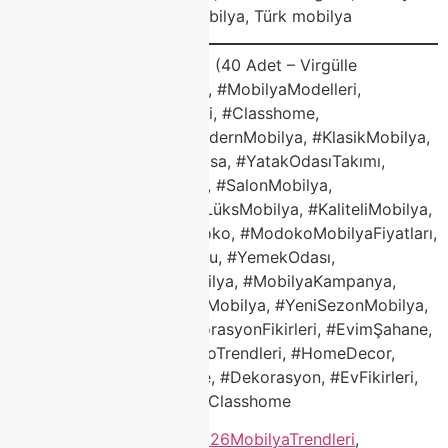
alışverişi, yemek odası mobilya, Türk mobilya
Sosyal Medya Hashtag’leri (40 Adet – Virgülle
Ayrılmış)#ModokoMobilya, #MobilyaModelleri,
#ModokoMobilyaModelleri, #Classhome,
#ClasshomeModoko, #ModernMobilya, #KlasikMobilya,
#KöşeKoltuk, #PorselenMasa, #YatakOdasıTakımı,
#KoltukTakımı, #TVÜnitesi, #SalonMobilya,
#2026MobilyaTrendleri, #LüksMobilya, #KaliteliMobilya,
#DayanıklıMobilya, #Modoko, #ModokoMobilyaFiyatları,
#Mobilya, #EvDekorasyonu, #YemekOdası,
#OturmaGrubu, #TürkMobilya, #MobilyaKampanya,
#Modokoİndirim, #TaksitliMobilya, #YeniSezonMobilya,
#MobilyaMağazası, #DekorasyonFikirleri, #EvimŞahane,
#Mobilyaİndirimi, #ModokoTrendleri, #HomeDecor,
#InteriorDesign, #Furniture, #Dekorasyon, #EvFikirleri,
#TurkishDesign, #ModokoClasshome
Etiketlendi
"mobilya "
,
#2026MobilyaTrendleri
,