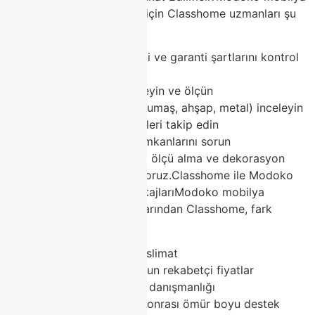
alışverişinde doğru seçim için Classhome uzmanları şu
tavsiyeleri veriyor:
Mağaza güvenilirliğini ve garanti şartlarını kontrol
edin
Ürünleri yerinde deneyin ve ölçün
Malzeme kalitesini (kumaş, ahşap, metal) inceleyin
Kampanya ve indirimleri takip edin
Satış sonrası servis imkanlarını sorun
Classhome olarak ücretsiz ölçü alma ve dekorasyon
danışmanlığı hizmeti veriyoruz.Classhome ile Modoko
Mobilya Alışverişinin AvantajlarıModoko mobilya
pazarının güvenilir markalarından Classhome, fark
yaratır:
Geniş stok ve hızlı teslimat
2026 trendlerine uygun rekabetçi fiyatlar
Ücretsiz dekorasyon danışmanlığı
2 yıl garanti + satış sonrası ömür boyu destek