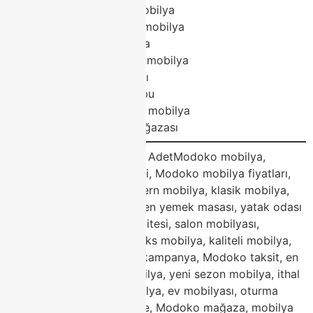
Modoko dayanıklı mobilya
Modoko yeni sezon mobilya
Modoko ithal mobilya
Modoko fonksiyonel mobilya
Modoko ev mobilyası
Modoko oturma grubu
Modoko dekorasyon mobilya
Modoko mobilya mağazası
Blog Etiketleri (Tags) – 30 AdetModoko mobilya,
Modoko mobilya modelleri, Modoko mobilya fiyatları,
Classhome Modoko, modern mobilya, klasik mobilya,
köşe koltuk takımı, porselen yemek masası, yatak odası
takımı, koltuk takımı, tv ünitesi, salon mobilyası,
Modoko 2026 trendleri, lüks mobilya, kaliteli mobilya,
Modoko indirim, mobilya kampanya, Modoko taksit, en
iyi mobilya, dayanıklı mobilya, yeni sezon mobilya, ithal
mobilya, fonksiyonel mobilya, ev mobilyası, oturma
grubu, Modoko Classhome, Modoko mağaza, mobilya