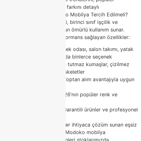
kategorileri ve Classhome farkını detaylı
anlatacağız.Neden Modoko Mobilya Tercih Edilmeli?
Modoko mobilya modelleri, birinci sınıf işçilik ve
premium malzemelerle uzun ömürlü kullanım sunar.
Günlük hayatta üstün performans sağlayan özellikler:
Geniş çeşitlilik – Yemek odası, salon takımı, yatak
odası ve aksesuarlarda binlerce seçenek
Dayanıklı yapı – Leke tutmaz kumaşlar, çizilmez
yüzeyler ve sağlam iskeletler
Rekabetçi fiyatlar – Toptan alım avantajıyla uygun
maliyet
Güncel trendler – 2026’nın popüler renk ve
dokuları
Güvenilir alışveriş – Garantili ürünler ve profesyonel
satış sonrası destek
Modoko mobilya pazarı, her ihtiyaca çözüm sunan eşsiz
bir merkezdir. Classhome Modoko mobilya
mağazasında en trend ürünleri stoklarımızda