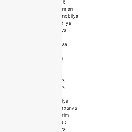
Modoko mobilya 2026
Modoko mobilya takımları
Classhome Modoko mobilya
Modoko modern mobilya
Modoko klasik mobilya
Modoko köşe koltuk
Modoko porselen masa
Modoko yatak odası
Modoko yemek odası
Modoko koltuk takımı
Modoko tv ünitesi
Modoko salon mobilya
Modoko trend mobilya
Modoko lüks mobilya
Modoko kaliteli mobilya
Modoko mobilya kampanya
Modoko mobilya indirim
Modoko mobilya taksit
Modoko en iyi mobilya