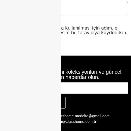
Daha sonraki yorumlarımda kullanılması için adım, e-
posta adresim ve site adresim bu tarayıcıya kaydedilsin.
Class Home’un en yeni koleksiyonları ve güncel
haberlerinden haberdar olun.
KAYIT OL
CLASS HOME,
0216 526 29 00
classhome.modoko@gmail.com
Yukarı Dudullu,
0505 423 51 75
bilgi@classhome.com.tr
2. Cd. Modoko