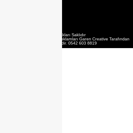
Mobilyacilar
Sit. No:162 Y,
Ümraniye/
İstanbul
Tüm Hakları Saklıdır
Web Tasarım | Seo | Google Reklamları Garen Creative Tarafından
Yürütülmektedir. 0542 603 8819