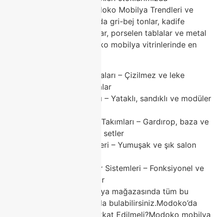
bulunduruyoruz.2026 Modoko Mobilya Trendleri ve
Classhome Önerileri2026’da gri-bej tonlar, kadife
dokular, modüler mobilyalar, porselen tablalar ve metal
detaylar ön planda. Modoko mobilya vitrinlerinde en
çok aranan kategoriler:
Porselen Yemek Masaları – Çizilmez ve leke
tutmaz modern masalar
Köşe Koltuk Takımları – Yataklı, sandıklı ve modüler
oturma grupları
Modern Yatak Odası Takımları – Gardırop, baza ve
komodinlerle komple setler
Kadife Koltuk Modelleri – Yumuşak ve şık salon
mobilyaları
TV Üniteleri ve Duvar Sistemleri – Fonksiyonel ve
estetik tamamlayıcılar
Classhome Modoko mobilya mağazasında tüm bu
trendleri rekabetçi fiyatlarla bulabilirsiniz.Modoko’da
Mobilya Alırken Nelere Dikkat Edilmeli?Modoko mobilya