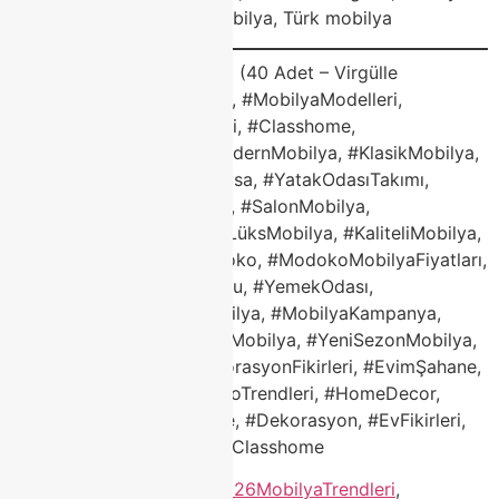
alışverişi, yemek odası mobilya, Türk mobilya
Sosyal Medya Hashtag’leri (40 Adet – Virgülle
Ayrılmış)#ModokoMobilya, #MobilyaModelleri,
#ModokoMobilyaModelleri, #Classhome,
#ClasshomeModoko, #ModernMobilya, #KlasikMobilya,
#KöşeKoltuk, #PorselenMasa, #YatakOdasıTakımı,
#KoltukTakımı, #TVÜnitesi, #SalonMobilya,
#2026MobilyaTrendleri, #LüksMobilya, #KaliteliMobilya,
#DayanıklıMobilya, #Modoko, #ModokoMobilyaFiyatları,
#Mobilya, #EvDekorasyonu, #YemekOdası,
#OturmaGrubu, #TürkMobilya, #MobilyaKampanya,
#Modokoİndirim, #TaksitliMobilya, #YeniSezonMobilya,
#MobilyaMağazası, #DekorasyonFikirleri, #EvimŞahane,
#Mobilyaİndirimi, #ModokoTrendleri, #HomeDecor,
#InteriorDesign, #Furniture, #Dekorasyon, #EvFikirleri,
#TurkishDesign, #ModokoClasshome
Etiketlendi
"mobilya "
,
#2026MobilyaTrendleri
,