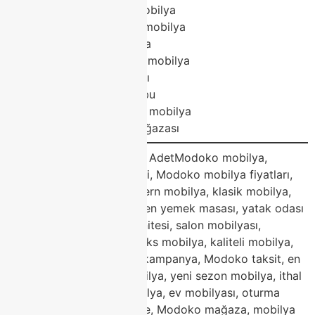
Modoko dayanıklı mobilya
Modoko yeni sezon mobilya
Modoko ithal mobilya
Modoko fonksiyonel mobilya
Modoko ev mobilyası
Modoko oturma grubu
Modoko dekorasyon mobilya
Modoko mobilya mağazası
Blog Etiketleri (Tags) – 30 AdetModoko mobilya,
Modoko mobilya modelleri, Modoko mobilya fiyatları,
Classhome Modoko, modern mobilya, klasik mobilya,
köşe koltuk takımı, porselen yemek masası, yatak odası
takımı, koltuk takımı, tv ünitesi, salon mobilyası,
Modoko 2026 trendleri, lüks mobilya, kaliteli mobilya,
Modoko indirim, mobilya kampanya, Modoko taksit, en
iyi mobilya, dayanıklı mobilya, yeni sezon mobilya, ithal
mobilya, fonksiyonel mobilya, ev mobilyası, oturma
grubu, Modoko Classhome, Modoko mağaza, mobilya