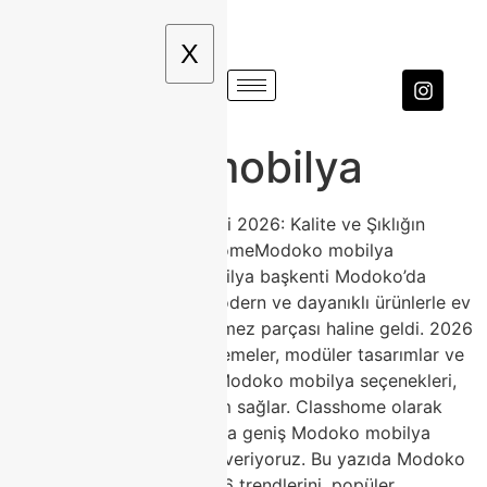
X
Modoko mobilya
Modoko Mobilya Modelleri 2026: Kalite ve Şıklığın
Buluşma Noktası | ClasshomeModoko mobilya
modelleri, Türkiye’nin mobilya başkenti Modoko’da
üretilen yüksek kaliteli, modern ve dayanıklı ürünlerle ev
dekorasyonunun vazgeçilmez parçası haline geldi. 2026
yılında sürdürülebilir malzemeler, modüler tasarımlar ve
doğal tonlarla öne çıkan Modoko mobilya seçenekleri,
her tarza ve bütçeye uyum sağlar. Classhome olarak
Modoko’daki mağazamızda geniş Modoko mobilya
koleksiyonumuzla hizmet veriyoruz. Bu yazıda Modoko
mobilya avantajlarını, 2026 trendlerini, popüler