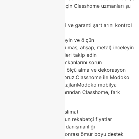
alışverişinde doğru seçim için Classhome uzmanları şu
tavsiyeleri veriyor:
Mağaza güvenilirliğini ve garanti şartlarını kontrol
edin
Ürünleri yerinde deneyin ve ölçün
Malzeme kalitesini (kumaş, ahşap, metal) inceleyin
Kampanya ve indirimleri takip edin
Satış sonrası servis imkanlarını sorun
Classhome olarak ücretsiz ölçü alma ve dekorasyon
danışmanlığı hizmeti veriyoruz.Classhome ile Modoko
Mobilya Alışverişinin AvantajlarıModoko mobilya
pazarının güvenilir markalarından Classhome, fark
yaratır:
Geniş stok ve hızlı teslimat
2026 trendlerine uygun rekabetçi fiyatlar
Ücretsiz dekorasyon danışmanlığı
2 yıl garanti + satış sonrası ömür boyu destek