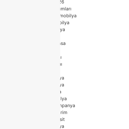
Modoko mobilya 2026
Modoko mobilya takımları
Classhome Modoko mobilya
Modoko modern mobilya
Modoko klasik mobilya
Modoko köşe koltuk
Modoko porselen masa
Modoko yatak odası
Modoko yemek odası
Modoko koltuk takımı
Modoko tv ünitesi
Modoko salon mobilya
Modoko trend mobilya
Modoko lüks mobilya
Modoko kaliteli mobilya
Modoko mobilya kampanya
Modoko mobilya indirim
Modoko mobilya taksit
Modoko en iyi mobilya