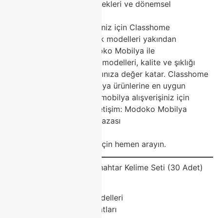
Taksitli ödeme seçenekleri ve dönemsel
kampanyalar
Modoko mobilya alışverişiniz için Classhome
mağazasına uğrayın, en şık modelleri yakından
görün!Sonuç: Evinizi Modoko Mobilya ile
YenileyinModoko mobilya modelleri, kalite ve şıklığı
birleştirerek yaşam alanlarınıza değer katar. Classhome
ile en trend Modoko mobilya ürünlerine en uygun
şartlarda sahip olun. Yeni mobilya alışverişiniz için
mağazamıza bekliyoruz!İletişim: Modoko Mobilya
Merkezi – Classhome Mağazası
Web: classhome.com.tr
Telefon: Randevu ve bilgi için hemen arayın.
SEO ve Reklam Uyumlu Anahtar Kelime Seti (30 Adet)
Modoko mobilya
Modoko mobilya modelleri
Modoko mobilya fiyatları