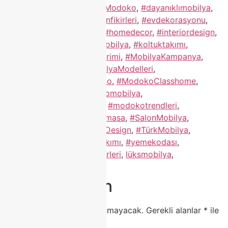
#classhome
,
#ClassHomeModoko
,
#dayanıklımobilya
,
#dekorasyon
,
#dekorasyonfikirleri
,
#evdekorasyonu
,
#EvimŞahane
,
#furniture
,
#homedecor
,
#interiordesign
,
#KaliteliMobilya
,
#KlasikMobilya
,
#koltuktakımı
,
#köşekoltuk
,
#Mobilyaİndirimi
,
#MobilyaKampanya
,
#MobilyaMağazası
,
#MobilyaModelleri
,
#modernmobilya
,
#modoko
,
#ModokoClasshome
,
#Modokoİndirim
,
#modokomobilya
,
#ModokoMobilyaFiyatları
,
#modokotrendleri
,
#OturmaGrubu
,
#porselenmasa
,
#SalonMobilya
,
#TaksitliMobilya
,
#TurkishDesign
,
#TürkMobilya
,
#tvünitesi
,
#YatakOdasıTakımı
,
#yemekodası
,
#YeniSezonMobilya
,
evfikirleri
,
lüksmobilya
,
modokomobilyamodelleri
Bir yanıt yazın
E-posta adresiniz yayınlanmayacak.
Gerekli alanlar
*
ile
işaretlenmişlerdir