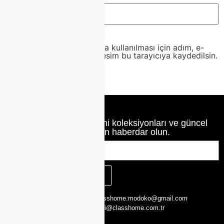
Daha sonraki yorumlarımda kullanılması için adım, e-
posta adresim ve site adresim bu tarayıcıya kaydedilsin.
Class Home’un en yeni koleksiyonları ve güncel
haberlerinden haberdar olun.
KAYIT OL
CLASS HOME,
0216 526 29 00
classhome.modoko@gmail.com
Yukarı Dudullu,
0505 423 51 75
bilgi@classhome.com.tr
2. Cd. Modoko