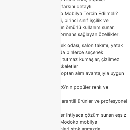
kategorileri ve Classhome farkını detaylı
anlatacağız.Neden Modoko Mobilya Tercih Edilmeli?
Modoko mobilya modelleri, birinci sınıf işçilik ve
premium malzemelerle uzun ömürlü kullanım sunar.
Günlük hayatta üstün performans sağlayan özellikler:
Geniş çeşitlilik – Yemek odası, salon takımı, yatak
odası ve aksesuarlarda binlerce seçenek
Dayanıklı yapı – Leke tutmaz kumaşlar, çizilmez
yüzeyler ve sağlam iskeletler
Rekabetçi fiyatlar – Toptan alım avantajıyla uygun
maliyet
Güncel trendler – 2026’nın popüler renk ve
dokuları
Güvenilir alışveriş – Garantili ürünler ve profesyonel
satış sonrası destek
Modoko mobilya pazarı, her ihtiyaca çözüm sunan eşsiz
bir merkezdir. Classhome Modoko mobilya
mağazasında en trend ürünleri stoklarımızda