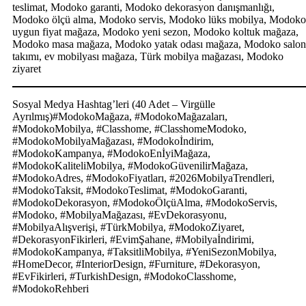
teslimat, Modoko garanti, Modoko dekorasyon danışmanlığı,
Modoko ölçü alma, Modoko servis, Modoko lüks mobilya, Modoko
uygun fiyat mağaza, Modoko yeni sezon, Modoko koltuk mağaza,
Modoko masa mağaza, Modoko yatak odası mağaza, Modoko salon
takımı, ev mobilyası mağaza, Türk mobilya mağazası, Modoko
ziyaret
Sosyal Medya Hashtag’leri (40 Adet – Virgülle
Ayrılmış)#ModokoMağaza, #ModokoMağazaları,
#ModokoMobilya, #Classhome, #ClasshomeModoko,
#ModokoMobilyaMağazası, #Modokoİndirim,
#ModokoKampanya, #ModokoEnİyiMağaza,
#ModokoKaliteliMobilya, #ModokoGüvenilirMağaza,
#ModokoAdres, #ModokoFiyatları, #2026MobilyaTrendleri,
#ModokoTaksit, #ModokoTeslimat, #ModokoGaranti,
#ModokoDekorasyon, #ModokoÖlçüAlma, #ModokoServis,
#Modoko, #MobilyaMağazası, #EvDekorasyonu,
#MobilyaAlışverişi, #TürkMobilya, #ModokoZiyaret,
#DekorasyonFikirleri, #EvimŞahane, #Mobilyaİndirimi,
#ModokoKampanya, #TaksitliMobilya, #YeniSezonMobilya,
#HomeDecor, #InteriorDesign, #Furniture, #Dekorasyon,
#EvFikirleri, #TurkishDesign, #ModokoClasshome,
#ModokoRehberi