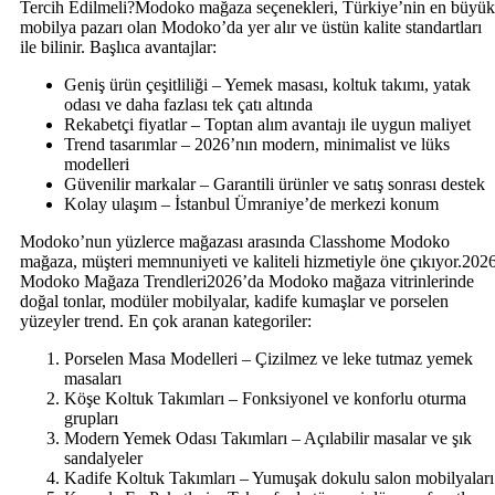
Tercih Edilmeli?Modoko mağaza seçenekleri, Türkiye’nin en büyük
mobilya pazarı olan Modoko’da yer alır ve üstün kalite standartları
ile bilinir. Başlıca avantajlar:
Geniş ürün çeşitliliği – Yemek masası, koltuk takımı, yatak
odası ve daha fazlası tek çatı altında
Rekabetçi fiyatlar – Toptan alım avantajı ile uygun maliyet
Trend tasarımlar – 2026’nın modern, minimalist ve lüks
modelleri
Güvenilir markalar – Garantili ürünler ve satış sonrası destek
Kolay ulaşım – İstanbul Ümraniye’de merkezi konum
Modoko’nun yüzlerce mağazası arasında Classhome Modoko
mağaza, müşteri memnuniyeti ve kaliteli hizmetiyle öne çıkıyor.202
Modoko Mağaza Trendleri2026’da Modoko mağaza vitrinlerinde
doğal tonlar, modüler mobilyalar, kadife kumaşlar ve porselen
yüzeyler trend. En çok aranan kategoriler:
Porselen Masa Modelleri – Çizilmez ve leke tutmaz yemek
masaları
Köşe Koltuk Takımları – Fonksiyonel ve konforlu oturma
grupları
Modern Yemek Odası Takımları – Açılabilir masalar ve şık
sandalyeler
Kadife Koltuk Takımları – Yumuşak dokulu salon mobilyaları