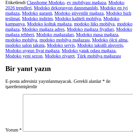
Etiketlendi
Classhome Modoko
,
ev mobilyası mağaza
,
Modoko
2026 trendleri
,
Modoko dekorasyon danışmanlığı
,
Modoko en iyi
mağaza
,
Modoko garanti
,
Modoko güvenilir mağaza
,
Modoko hızlı
teslimat
,
Modoko indirim
,
Modoko kaliteli mobilya
,
Modoko
kampanya
,
Modoko koltuk mağaza
,
modoko lüks mobilya
,
modoko
mağaza
,
Modoko mağaza adres
,
Modoko mağaza fiyatları
,
Modoko
mağaza rehberi
,
Modoko mağazaları
,
Modoko masa mağaza
,
modoko mobilya
,
modoko mobilya mağazası
,
Modoko ölçü alma
,
modoko salon takımı
,
Modoko servis
,
Modoko taksitli alışveriş
,
Modoko uygun fiyat mağaza
,
Modoko yatak odası mağaza
,
Modoko yeni sezon
,
Modoko ziyaret
,
Türk mobilya mağazası
Bir yanıt yazın
E-posta adresiniz yayınlanmayacak.
Gerekli alanlar
*
ile
işaretlenmişlerdir
Yorum
*