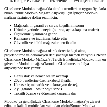
Komple Ev Paketleri – Tek seferde tüm evi döşeme fırsatları
Classhome Modoko mağaza’da tüm bu trendleri en uygun fiyatlarla
bulabilirsiniz.Modoko Mağaza Alışverişi İçin İpuçlarıModoko
mağaza gezinizde doğru seçim için:
Mağazaların garanti ve servis koşullarını sorun
Ürünleri yerinde deneyin (oturma, açma-kapama testleri)
Ölçülerinizi yanınızda getirin
Kampanya ve indirimleri takip edin
Güvenilir ve köklü mağazaları tercih edin
Classhome Modoko mağaza olarak ücretsiz ölçü alma,
projelendirme ve dekorasyon danışmanlığı hizmeti veriyoruz.Neden
Classhome Modoko Mağaza’yı Tercih Etmelisiniz?Modoko’nun en
güvenilir Modoko mağaza’larından Classhome, mobilya
alışverişinde fark yaratır:
Geniş stok ve hemen teslim avantajı
2026 trendlerine özel rekabetçi fiyatlar
Ücretsiz iç mimarlık ve dekorasyon desteği
2 yıl garanti + ömür boyu servis
Taksitli ödeme ve dönemsel kampanyalar
Modoko’ya geldiğinizde Classhome Modoko mağaza’yı ziyaret
edin, en kaliteli mobilyaları yakından görün!Sonuç: Mobilya