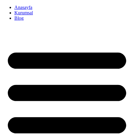
İçeriğe
Anasayfa
atla
Kurumsal
Blog