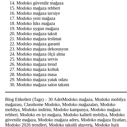
Modoko güvenilir mağaza
Modoko mağaza rehberi
Modoko mağaza tavsiye
Modoko yeni mağaza
Modoko lüks mağaza
Modoko uygun mağaza
Modoko mağaza taksit
Modoko mağaza teslimat
Modoko mağaza garanti
Modoko mağaza dekorasyon
Modoko mağaza ölçü alma
Modoko mağaza servis
Modoko mağaza trend
Modoko mağaza koltuk
Modoko mağaza masa
Modoko mağaza yatak odası
Modoko mağaza salon takımı
Blog Etiketleri (Tags) – 30 AdetModoko mağaza, Modoko mobilya
mağazası, Classhome Modoko, Modoko mağazaları, Modoko
mobilya, Modoko indirim, Modoko kampanya, Modoko mağaza
rehberi, Modoko en iyi mağaza, Modoko kaliteli mobilya, Modoko
güvenilir mağaza, Modoko mağaza adres, Modoko mağaza fiyatları,
Modoko 2026 trendleri, Modoko taksitli alışveriş, Modoko hızlı