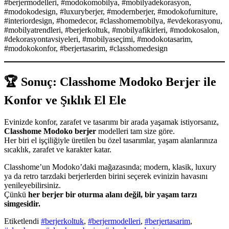
#berjermodelleri, #modokomobilya, #mobilyadekorasyon,
#modokodesign, #luxuryberjer, #modernberjer, #modokofurniture,
#interiordesign, #homedecor, #classhomemobilya, #evdekorasyonu,
#mobilyatrendleri, #berjerkoltuk, #mobilyafikirleri, #modokosalon,
#dekorasyontavsiyeleri, #mobilyaseçimi, #modokotasarim,
#modokokonfor, #berjertasarim, #classhomedesign
🏆
Sonuç: Classhome Modoko Berjer ile
Konfor ve Şıklık El Ele
Evinizde konfor, zarafet ve tasarımı bir arada yaşamak istiyorsanız,
Classhome Modoko berjer
modelleri tam size göre.
Her biri el işçiliğiyle üretilen bu özel tasarımlar, yaşam alanlarınıza
sıcaklık, zarafet ve karakter katar.
Classhome’un Modoko’daki mağazasında; modern, klasik, luxury
ya da retro tarzdaki berjerlerden birini seçerek evinizin havasını
yenileyebilirsiniz.
Çünkü
her berjer bir oturma alanı değil, bir yaşam tarzı
simgesidir.
Etiketlendi
#berjerkoltuk
,
#berjermodelleri
,
#berjertasarim
,