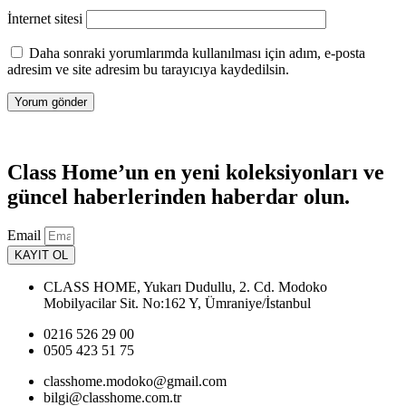
İnternet sitesi
Daha sonraki yorumlarımda kullanılması için adım, e-posta
adresim ve site adresim bu tarayıcıya kaydedilsin.
Class Home’un en yeni koleksiyonları ve
güncel haberlerinden haberdar olun.
Email
KAYIT OL
CLASS HOME, Yukarı Dudullu, 2. Cd. Modoko
Mobilyacilar Sit. No:162 Y, Ümraniye/İstanbul
0216 526 29 00
0505 423 51 75
classhome.modoko@gmail.com
bilgi@classhome.com.tr