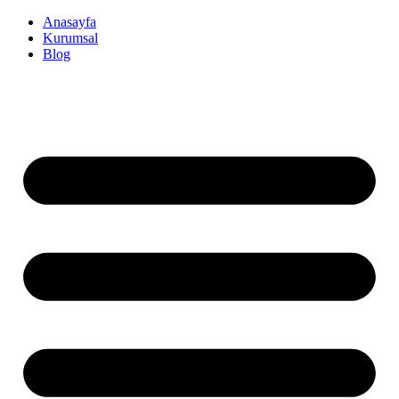
İçeriğe
Anasayfa
atla
Kurumsal
Blog