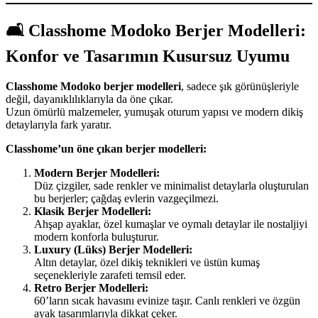
🛋️
Classhome Modoko Berjer Modelleri:
Konfor ve Tasarımın Kusursuz Uyumu
Classhome Modoko berjer modelleri
, sadece şık görünüşleriyle
değil, dayanıklılıklarıyla da öne çıkar.
Uzun ömürlü malzemeler, yumuşak oturum yapısı ve modern dikiş
detaylarıyla fark yaratır.
Classhome’un öne çıkan berjer modelleri:
Modern Berjer Modelleri:
Düz çizgiler, sade renkler ve minimalist detaylarla oluşturulan
bu berjerler; çağdaş evlerin vazgeçilmezi.
Klasik Berjer Modelleri:
Ahşap ayaklar, özel kumaşlar ve oymalı detaylar ile nostaljiyi
modern konforla buluşturur.
Luxury (Lüks) Berjer Modelleri:
Altın detaylar, özel dikiş teknikleri ve üstün kumaş
seçenekleriyle zarafeti temsil eder.
Retro Berjer Modelleri:
60’ların sıcak havasını evinize taşır. Canlı renkleri ve özgün
ayak tasarımlarıyla dikkat çeker.