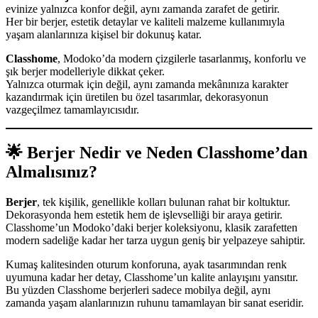
evinize yalnızca konfor değil, aynı zamanda zarafet de getirir.
Her bir berjer, estetik detaylar ve kaliteli malzeme kullanımıyla
yaşam alanlarınıza kişisel bir dokunuş katar.
Classhome
, Modoko’da modern çizgilerle tasarlanmış, konforlu ve
şık berjer modelleriyle dikkat çeker.
Yalnızca oturmak için değil, aynı zamanda mekânınıza karakter
kazandırmak için üretilen bu özel tasarımlar, dekorasyonun
vazgeçilmez tamamlayıcısıdır.
🌟
Berjer Nedir ve Neden Classhome’dan
Almalısınız?
Berjer
, tek kişilik, genellikle kolları bulunan rahat bir koltuktur.
Dekorasyonda hem estetik hem de işlevselliği bir araya getirir.
Classhome’un Modoko’daki berjer koleksiyonu, klasik zarafetten
modern sadeliğe kadar her tarza uygun geniş bir yelpazeye sahiptir.
Kumaş kalitesinden oturum konforuna, ayak tasarımından renk
uyumuna kadar her detay, Classhome’un kalite anlayışını yansıtır.
Bu yüzden Classhome berjerleri sadece mobilya değil, aynı
zamanda yaşam alanlarınızın ruhunu tamamlayan bir sanat eseridir.