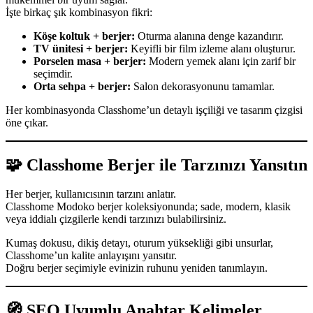
İşte birkaç şık kombinasyon fikri:
Köşe koltuk + berjer:
Oturma alanına denge kazandırır.
TV ünitesi + berjer:
Keyifli bir film izleme alanı oluşturur.
Porselen masa + berjer:
Modern yemek alanı için zarif bir
seçimdir.
Orta sehpa + berjer:
Salon dekorasyonunu tamamlar.
Her kombinasyonda Classhome’un detaylı işçiliği ve tasarım çizgisi
öne çıkar.
🧩
Classhome Berjer ile Tarzınızı Yansıtın
Her berjer, kullanıcısının tarzını anlatır.
Classhome Modoko berjer koleksiyonunda; sade, modern, klasik
veya iddialı çizgilerle kendi tarzınızı bulabilirsiniz.
Kumaş dokusu, dikiş detayı, oturum yüksekliği gibi unsurlar,
Classhome’un kalite anlayışını yansıtır.
Doğru berjer seçimiyle evinizin ruhunu yeniden tanımlayın.
🧭
SEO Uyumlu Anahtar Kelimeler