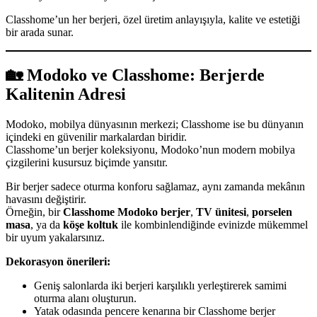
Classhome’un her berjeri, özel üretim anlayışıyla, kalite ve estetiği
bir arada sunar.
🏡
Modoko ve Classhome: Berjerde
Kalitenin Adresi
Modoko, mobilya dünyasının merkezi; Classhome ise bu dünyanın
içindeki en güvenilir markalardan biridir.
Classhome’un berjer koleksiyonu, Modoko’nun modern mobilya
çizgilerini kusursuz biçimde yansıtır.
Bir berjer sadece oturma konforu sağlamaz, aynı zamanda mekânın
havasını değiştirir.
Örneğin, bir
Classhome Modoko berjer
,
TV ünitesi
,
porselen
masa
, ya da
köşe koltuk
ile kombinlendiğinde evinizde mükemmel
bir uyum yakalarsınız.
Dekorasyon önerileri:
Geniş salonlarda iki berjeri karşılıklı yerleştirerek samimi
oturma alanı oluşturun.
Yatak odasında pencere kenarına bir Classhome berjer