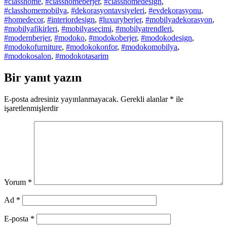
#classhome
,
#classhomeberjer
,
#classhomedesign
,
#classhomemobilya
,
#dekorasyontavsiyeleri
,
#evdekorasyonu
,
#homedecor
,
#interiordesign
,
#luxuryberjer
,
#mobilyadekorasyon
,
#mobilyafikirleri
,
#mobilyaseçimi
,
#mobilyatrendleri
,
#modernberjer
,
#modoko
,
#modokoberjer
,
#modokodesign
,
#modokofurniture
,
#modokokonfor
,
#modokomobilya
,
#modokosalon
,
#modokotasarim
Bir yanıt yazın
E-posta adresiniz yayınlanmayacak.
Gerekli alanlar
*
ile
işaretlenmişlerdir
Yorum
*
Ad
*
E-posta
*