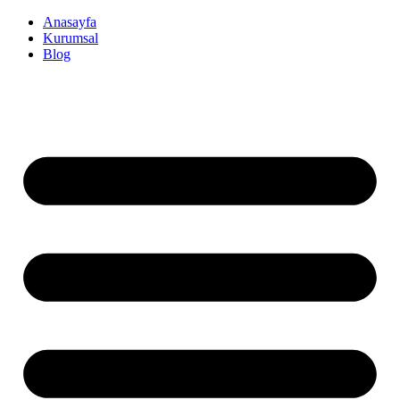
İçeriğe
Anasayfa
atla
Kurumsal
Blog