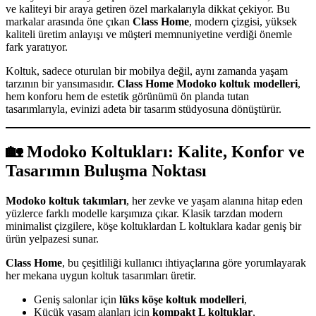
ve kaliteyi bir araya getiren özel markalarıyla dikkat çekiyor. Bu
markalar arasında öne çıkan
Class Home
, modern çizgisi, yüksek
kaliteli üretim anlayışı ve müşteri memnuniyetine verdiği önemle
fark yaratıyor.
Koltuk, sadece oturulan bir mobilya değil, aynı zamanda yaşam
tarzının bir yansımasıdır.
Class Home Modoko koltuk modelleri
,
hem konforu hem de estetik görünümü ön planda tutan
tasarımlarıyla, evinizi adeta bir tasarım stüdyosuna dönüştürür.
🏡 Modoko Koltukları: Kalite, Konfor ve
Tasarımın Buluşma Noktası
Modoko koltuk takımları
, her zevke ve yaşam alanına hitap eden
yüzlerce farklı modelle karşımıza çıkar. Klasik tarzdan modern
minimalist çizgilere, köşe koltuklardan L koltuklara kadar geniş bir
ürün yelpazesi sunar.
Class Home
, bu çeşitliliği kullanıcı ihtiyaçlarına göre yorumlayarak
her mekana uygun koltuk tasarımları üretir.
Geniş salonlar için
lüks köşe koltuk modelleri
,
Küçük yaşam alanları için
kompakt L koltuklar
,