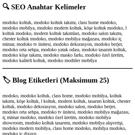
🔍 SEO Anahtar Kelimeler
modoko koltuk, modoko koltuk takımı, class home modoko,
modoko mobilya, modoko modern koltuk, köşe koltuk modoko, l
koltuk modoko, modern koltuk takımları, modoko salon takımı,
chester koltuk modoko, modoko mobilya mağazası, modoko iç
mimar, modoko tv ünitesi, modoko dekorasyon, modoko berjer,
modoko orta sehpa, modoko yatak odası, modoko tasarım koltuk,
modoko köşe takımı, modoko masko farkı, modoko özel üretim,
modoko kaliteli koltuk, modoko modüler mobilya
🏷️ Blog Etiketleri (Maksimum 25)
modoko, modoko koltuk, class home, modoko mobilya, koltuk
takımı, köşe koltuk, l koltuk, modern koltuk, tasarım koltuk, chester
koltuk, modoko dekorasyon, modoko salon, modoko berjer,
modoko orta sehpa, modoko tv ünitesi, modoko mobilya mağazası,
iç mimar modoko, modoko özel üretim, modoko mobilya
showroom, modoko koltuk tasarımı, modoko mobilya alışverişi,
modoko modern mobilya, class home modoko, mobilya modoko,
modoko iç dizayn