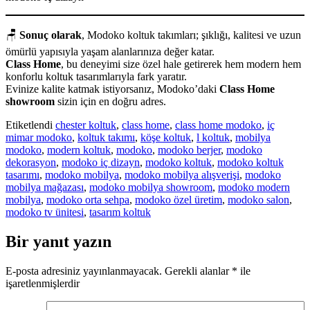
🪑
Sonuç olarak
, Modoko koltuk takımları; şıklığı, kalitesi ve uzun
ömürlü yapısıyla yaşam alanlarınıza değer katar.
Class Home
, bu deneyimi size özel hale getirerek hem modern hem
konforlu koltuk tasarımlarıyla fark yaratır.
Evinize kalite katmak istiyorsanız, Modoko’daki
Class Home
showroom
sizin için en doğru adres.
Etiketlendi
chester koltuk
,
class home
,
class home modoko
,
iç
mimar modoko
,
koltuk takımı
,
köşe koltuk
,
l koltuk
,
mobilya
modoko
,
modern koltuk
,
modoko
,
modoko berjer
,
modoko
dekorasyon
,
modoko iç dizayn
,
modoko koltuk
,
modoko koltuk
tasarımı
,
modoko mobilya
,
modoko mobilya alışverişi
,
modoko
mobilya mağazası
,
modoko mobilya showroom
,
modoko modern
mobilya
,
modoko orta sehpa
,
modoko özel üretim
,
modoko salon
,
modoko tv ünitesi
,
tasarım koltuk
Bir yanıt yazın
E-posta adresiniz yayınlanmayacak.
Gerekli alanlar
*
ile
işaretlenmişlerdir