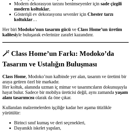
Modern dekorasyon tarzını benimseyenler için
sade çizgili
modern koltuklar
,
Gösterişli ev dekorasyonu sevenler için
Chester tarzı
koltuklar
…
Her biri
Modoko’nun tasarım gücü
ve
Class Home’un üretim
kalitesi
yle buluşarak evlerinize zarafet kazandırır.
🪄 Class Home’un Farkı: Modoko’da
Tasarım ve Ustalığın Buluşması
Class Home
, Modoko’nun kalbinde yer alan, tasarım ve üretimi bir
araya getiren özel bir markadır.
Her koltuk, alanında uzman iç mimar ve tasarımcıların dokunuşuyla
hayat bulur. Sadece bir mobilya üreticisi değil, aynı zamanda
yaşam
alanı tasarımcısı
olarak da öne çıkar.
Kullanılan malzemelerden işçiliğe kadar her aşama titizlikle
yürütülür:
Birinci sınıf kumaş ve deri seçenekleri,
Dayanıklı iskelet yapıları,