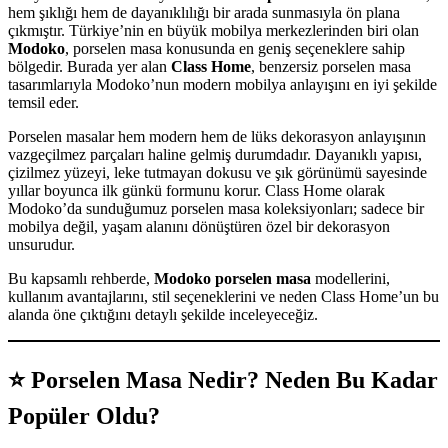
hem şıklığı hem de dayanıklılığı bir arada sunmasıyla ön plana
çıkmıştır. Türkiye’nin en büyük mobilya merkezlerinden biri olan
Modoko
, porselen masa konusunda en geniş seçeneklere sahip
bölgedir. Burada yer alan
Class Home
, benzersiz porselen masa
tasarımlarıyla Modoko’nun modern mobilya anlayışını en iyi şekilde
temsil eder.
Porselen masalar hem modern hem de lüks dekorasyon anlayışının
vazgeçilmez parçaları haline gelmiş durumdadır. Dayanıklı yapısı,
çizilmez yüzeyi, leke tutmayan dokusu ve şık görünümü sayesinde
yıllar boyunca ilk günkü formunu korur. Class Home olarak
Modoko’da sunduğumuz porselen masa koleksiyonları; sadece bir
mobilya değil, yaşam alanını dönüştüren özel bir dekorasyon
unsurudur.
Bu kapsamlı rehberde,
Modoko porselen masa
modellerini,
kullanım avantajlarını, stil seçeneklerini ve neden Class Home’un bu
alanda öne çıktığını detaylı şekilde inceleyeceğiz.
⭐
Porselen Masa Nedir? Neden Bu Kadar
Popüler Oldu?