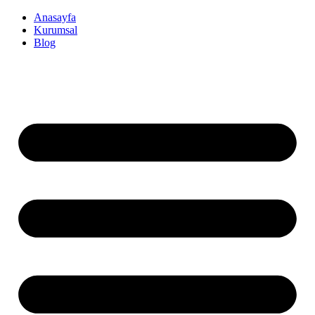
İçeriğe
Anasayfa
atla
Kurumsal
Blog