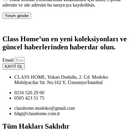
adresim ve site adresim bu tarayıcıya kaydedilsin.
Class Home’un en yeni koleksiyonları ve
güncel haberlerinden haberdar olun.
Email
KAYIT OL
CLASS HOME, Yukarı Dudullu, 2. Cd. Modoko
Mobilyacilar Sit. No:162 Y, Ümraniye/İstanbul
0216 526 29 00
0505 423 51 75
classhome.modoko@gmail.com
bilgi@classhome.com.tr
Tüm Hakları Saklıdır