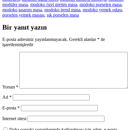
modüler masa
,
modoko özel üretim masa
,
modoko porselen masa
,
modoko tasarım masa
,
modoko trend masa
,
modoko yemek odası
,
porselen yemek masası
,
şık porselen masa
Bir yanıt yazın
E-posta adresiniz yayınlanmayacak.
Gerekli alanlar
*
ile
işaretlenmişlerdir
Yorum
*
Ad
*
E-posta
*
İnternet sitesi
Daha sonraki yorumlarımda kullanılması için adım, e-posta