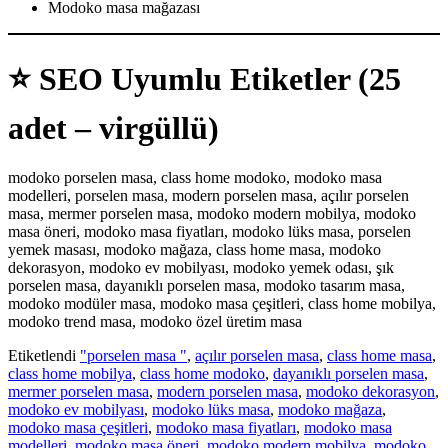
Modoko masa mağazası
⭐
SEO Uyumlu Etiketler (25
adet – virgüllü)
modoko porselen masa, class home modoko, modoko masa
modelleri, porselen masa, modern porselen masa, açılır porselen
masa, mermer porselen masa, modoko modern mobilya, modoko
masa öneri, modoko masa fiyatları, modoko lüks masa, porselen
yemek masası, modoko mağaza, class home masa, modoko
dekorasyon, modoko ev mobilyası, modoko yemek odası, şık
porselen masa, dayanıklı porselen masa, modoko tasarım masa,
modoko modüler masa, modoko masa çeşitleri, class home mobilya,
modoko trend masa, modoko özel üretim masa
Etiketlendi
"porselen masa "
,
açılır porselen masa
,
class home masa
,
class home mobilya
,
class home modoko
,
dayanıklı porselen masa
,
mermer porselen masa
,
modern porselen masa
,
modoko dekorasyon
,
modoko ev mobilyası
,
modoko lüks masa
,
modoko mağaza
,
modoko masa çeşitleri
,
modoko masa fiyatları
,
modoko masa
modelleri
,
modoko masa öneri
,
modoko modern mobilya
,
modoko