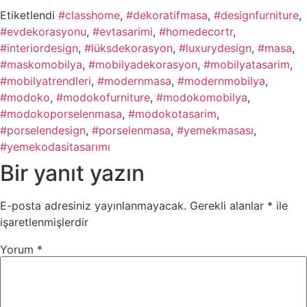
Etiketlendi
#classhome
,
#dekoratifmasa
,
#designfurniture
,
#evdekorasyonu
,
#evtasarimi
,
#homedecortr
,
#interiordesign
,
#lüksdekorasyon
,
#luxurydesign
,
#masa
,
#maskomobilya
,
#mobilyadekorasyon
,
#mobilyatasarim
,
#mobilyatrendleri
,
#modernmasa
,
#modernmobilya
,
#modoko
,
#modokofurniture
,
#modokomobilya
,
#modokoporselenmasa
,
#modokotasarim
,
#porselendesign
,
#porselenmasa
,
#yemekmasası
,
#yemekodasitasarımı
Bir yanıt yazın
E-posta adresiniz yayınlanmayacak.
Gerekli alanlar
*
ile
işaretlenmişlerdir
Yorum
*