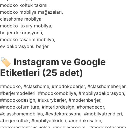
modoko koltuk takımı,
modoko mobilya mağazaları,
classhome mobilya,
modoko luxury mobilya,
berjer dekorasyonu,
modoko tasarım mobilya,
ev dekorasyonu berjer
🏷️
Instagram ve Google
Etiketleri (25 adet)
#modoko, #classhome, #modokoberjer, #classhomeberjer,
#berjermodelleri, #modokomobilya, #mobilyadekorasyon,
#modokodesign, #luxuryberjer, #modernberjer,
#modokofurniture, #interiordesign, #homedecor,
#classhomemobilya, #evdekorasyonu, #mobilyatrendleri,
#berjerkoltuk, #mobilyafikirleri, #modokosalon,
#dekorasyontavsiyeleri, #mobilyaseçimi, #modokotasarim,