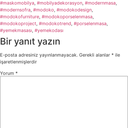
#maskomobilya
,
#mobilyadekorasyon
,
#modernmasa
,
#modernsofra
,
#modoko
,
#modokodesign
,
#modokofurniture
,
#modokoporselenmasa
,
#modokoproject
,
#modokotrend
,
#porselenmasa
,
#yemekmasası
,
#yemekodası
Bir yanıt yazın
E-posta adresiniz yayınlanmayacak.
Gerekli alanlar
*
ile
işaretlenmişlerdir
Yorum
*