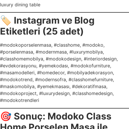
luxury dining table
🏷️
Instagram ve Blog
Etiketleri (25 adet)
#modokoporselenmasa, #classhome, #modoko,
#porselenmasa, #modernmasa, #luxurymobilya,
#classhomemobilya, #modokodesign, #interiordesign,
#evdekorasyonu, #yemekodası, #modokofurniture,
#masamodelleri, #homedecor, #mobilyadekorasyon,
#modokotrend, #modernsofra, #classhomefurniture,
#maskomobilya, #yemekmasası, #dekoratifmasa,
#modokoproject, #luxurydesign, #classhomedesign,
#modokotrendleri
🎯
Sonuç: Modoko Class
Home Porselen Masa ile