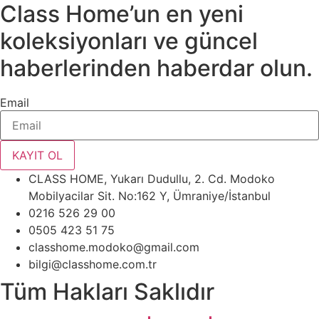
Class Home’un en yeni
koleksiyonları ve güncel
haberlerinden haberdar olun.
Email
KAYIT OL
CLASS HOME, Yukarı Dudullu, 2. Cd. Modoko
Mobilyacilar Sit. No:162 Y, Ümraniye/İstanbul
0216 526 29 00
0505 423 51 75
classhome.modoko@gmail.com
bilgi@classhome.com.tr
Tüm Hakları Saklıdır