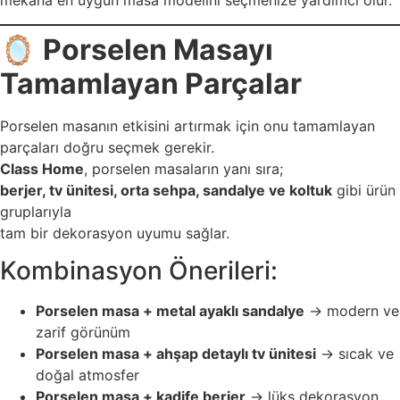
mekana en uygun masa modelini seçmenize yardımcı olur.
🪞
Porselen Masayı
Tamamlayan Parçalar
Porselen masanın etkisini artırmak için onu tamamlayan
parçaları doğru seçmek gerekir.
Class Home
, porselen masaların yanı sıra;
berjer, tv ünitesi, orta sehpa, sandalye ve koltuk
gibi ürün
gruplarıyla
tam bir dekorasyon uyumu sağlar.
Kombinasyon Önerileri:
Porselen masa + metal ayaklı sandalye
→ modern ve
zarif görünüm
Porselen masa + ahşap detaylı tv ünitesi
→ sıcak ve
doğal atmosfer
Porselen masa + kadife berjer
→ lüks dekorasyon