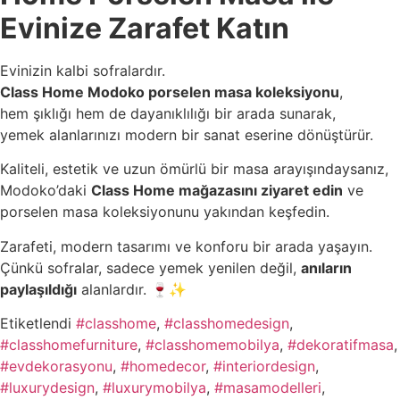
Evinize Zarafet Katın
Evinizin kalbi sofralardır.
Class Home Modoko porselen masa koleksiyonu
,
hem şıklığı hem de dayanıklılığı bir arada sunarak,
yemek alanlarınızı modern bir sanat eserine dönüştürür.
Kaliteli, estetik ve uzun ömürlü bir masa arayışındaysanız,
Modoko’daki
Class Home mağazasını ziyaret edin
ve
porselen masa koleksiyonunu yakından keşfedin.
Zarafeti, modern tasarımı ve konforu bir arada yaşayın.
Çünkü sofralar, sadece yemek yenilen değil,
anıların
paylaşıldığı
alanlardır. 🍷✨
Etiketlendi
#classhome
,
#classhomedesign
,
#classhomefurniture
,
#classhomemobilya
,
#dekoratifmasa
,
#evdekorasyonu
,
#homedecor
,
#interiordesign
,
#luxurydesign
,
#luxurymobilya
,
#masamodelleri
,