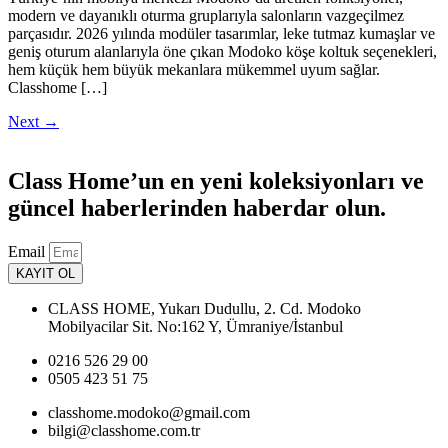
modern ve dayanıklı oturma gruplarıyla salonların vazgeçilmez
parçasıdır. 2026 yılında modüler tasarımlar, leke tutmaz kumaşlar ve
geniş oturum alanlarıyla öne çıkan Modoko köşe koltuk seçenekleri,
hem küçük hem büyük mekanlara mükemmel uyum sağlar.
Classhome […]
Next
→
Class Home’un en yeni koleksiyonları ve
güncel haberlerinden haberdar olun.
Email
KAYIT OL
CLASS HOME, Yukarı Dudullu, 2. Cd. Modoko
Mobilyacilar Sit. No:162 Y, Ümraniye/İstanbul
0216 526 29 00
0505 423 51 75
classhome.modoko@gmail.com
bilgi@classhome.com.tr