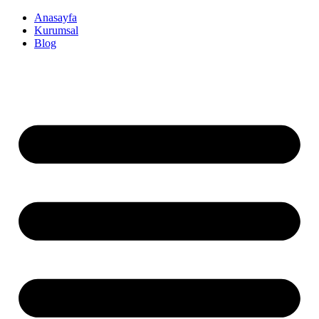
İçeriğe
Anasayfa
atla
Kurumsal
Blog