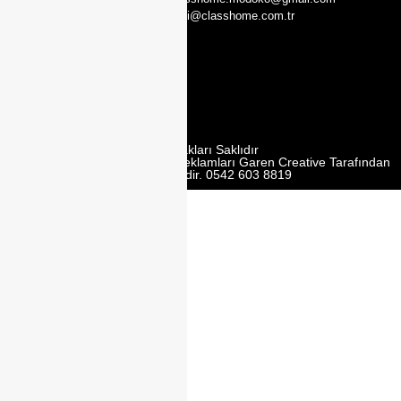
Yukarı Dudullu,
0505 423 51 75
bilgi@classhome.com.tr
2. Cd. Modoko
Mobilyacilar
Sit. No:162 Y,
Ümraniye/
İstanbul
Tüm Hakları Saklıdır
Web Tasarım | Seo | Google Reklamları Garen Creative Tarafından
Yürütülmektedir. 0542 603 8819