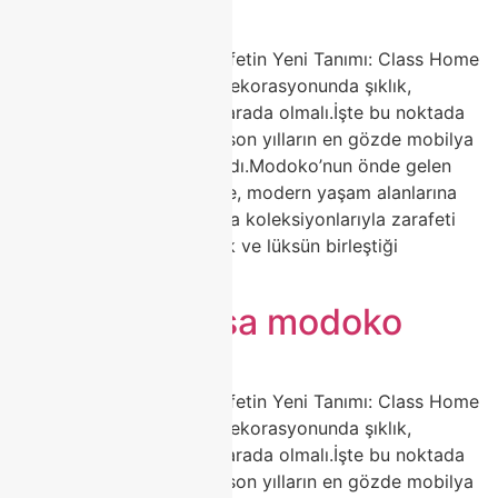
🍽️ Porselen Masa ile Zarafetin Yeni Tanımı: Class Home
Modoko Koleksiyonu Ev dekorasyonunda şıklık,
dayanıklılık ve estetik bir arada olmalı.İşte bu noktada
porselen masa modelleri, son yılların en gözde mobilya
trendleri arasında yerini aldı.Modoko’nun önde gelen
markalarından Class Home, modern yaşam alanlarına
değer katan porselen masa koleksiyonlarıyla zarafeti
yeniden tanımlıyor. Sadelik ve lüksün birleştiği
tasarımlarla, […]
Porselen masa modoko
🍽️ Porselen Masa ile Zarafetin Yeni Tanımı: Class Home
Modoko Koleksiyonu Ev dekorasyonunda şıklık,
dayanıklılık ve estetik bir arada olmalı.İşte bu noktada
porselen masa modelleri, son yılların en gözde mobilya