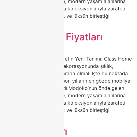
markalarından Class Home, modern yaşam alanlarına
değer katan porselen masa koleksiyonlarıyla zarafeti
yeniden tanımlıyor. Sadelik ve lüksün birleştiği
tasarımlarla, […]
Merme Masa Fiyatları
🍽️ Porselen Masa ile Zarafetin Yeni Tanımı: Class Home
Modoko Koleksiyonu Ev dekorasyonunda şıklık,
dayanıklılık ve estetik bir arada olmalı.İşte bu noktada
porselen masa modelleri, son yılların en gözde mobilya
trendleri arasında yerini aldı.Modoko’nun önde gelen
markalarından Class Home, modern yaşam alanlarına
değer katan porselen masa koleksiyonlarıyla zarafeti
yeniden tanımlıyor. Sadelik ve lüksün birleştiği
tasarımlarla, […]
Masa Fiyatları