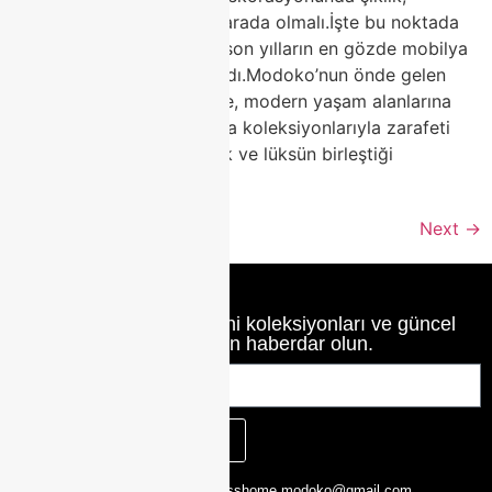
dayanıklılık ve estetik bir arada olmalı.İşte bu noktada
porselen masa modelleri, son yılların en gözde mobilya
trendleri arasında yerini aldı.Modoko’nun önde gelen
markalarından Class Home, modern yaşam alanlarına
değer katan porselen masa koleksiyonlarıyla zarafeti
yeniden tanımlıyor. Sadelik ve lüksün birleştiği
tasarımlarla, […]
Next
→
Class Home’un en yeni koleksiyonları ve güncel
haberlerinden haberdar olun.
KAYIT OL
CLASS HOME,
0216 526 29 00
classhome.modoko@gmail.com