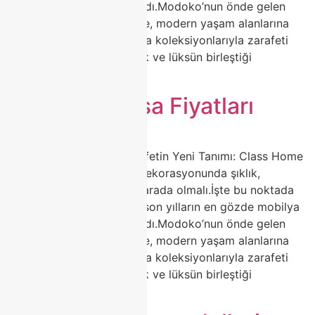
trendleri arasında yerini aldı.Modoko’nun önde gelen
markalarından Class Home, modern yaşam alanlarına
değer katan porselen masa koleksiyonlarıyla zarafeti
yeniden tanımlıyor. Sadelik ve lüksün birleştiği
tasarımlarla, […]
Porselen Masa Fiyatları
🍽️ Porselen Masa ile Zarafetin Yeni Tanımı: Class Home
Modoko Koleksiyonu Ev dekorasyonunda şıklık,
dayanıklılık ve estetik bir arada olmalı.İşte bu noktada
porselen masa modelleri, son yılların en gözde mobilya
trendleri arasında yerini aldı.Modoko’nun önde gelen
markalarından Class Home, modern yaşam alanlarına
değer katan porselen masa koleksiyonlarıyla zarafeti
yeniden tanımlıyor. Sadelik ve lüksün birleştiği
tasarımlarla, […]