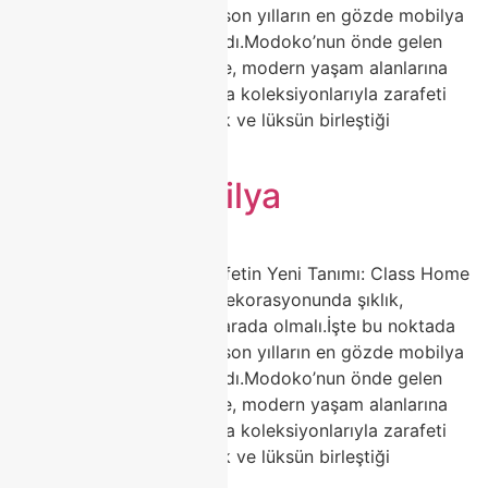
porselen masa modelleri, son yılların en gözde mobilya
trendleri arasında yerini aldı.Modoko’nun önde gelen
markalarından Class Home, modern yaşam alanlarına
değer katan porselen masa koleksiyonlarıyla zarafeti
yeniden tanımlıyor. Sadelik ve lüksün birleştiği
tasarımlarla, […]
modoko mobilya
🍽️ Porselen Masa ile Zarafetin Yeni Tanımı: Class Home
Modoko Koleksiyonu Ev dekorasyonunda şıklık,
dayanıklılık ve estetik bir arada olmalı.İşte bu noktada
porselen masa modelleri, son yılların en gözde mobilya
trendleri arasında yerini aldı.Modoko’nun önde gelen
markalarından Class Home, modern yaşam alanlarına
değer katan porselen masa koleksiyonlarıyla zarafeti
yeniden tanımlıyor. Sadelik ve lüksün birleştiği
tasarımlarla, […]