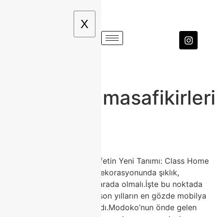
X
Etiket:
#porselenmasafikirleri
Cam Masa
🍽️ Porselen Masa ile Zarafetin Yeni Tanımı: Class Home
Modoko Koleksiyonu Ev dekorasyonunda şıklık,
dayanıklılık ve estetik bir arada olmalı.İşte bu noktada
porselen masa modelleri, son yılların en gözde mobilya
trendleri arasında yerini aldı.Modoko’nun önde gelen