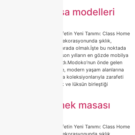
porselen masa modelleri
🍽️ Porselen Masa ile Zarafetin Yeni Tanımı: Class Home
Modoko Koleksiyonu Ev dekorasyonunda şıklık,
dayanıklılık ve estetik bir arada olmalı.İşte bu noktada
porselen masa modelleri, son yılların en gözde mobilya
trendleri arasında yerini aldı.Modoko’nun önde gelen
markalarından Class Home, modern yaşam alanlarına
değer katan porselen masa koleksiyonlarıyla zarafeti
yeniden tanımlıyor. Sadelik ve lüksün birleştiği
tasarımlarla, […]
porselen yemek masası
🍽️ Porselen Masa ile Zarafetin Yeni Tanımı: Class Home
Modoko Koleksiyonu Ev dekorasyonunda şıklık,