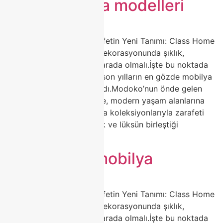
modoko masa modelleri
🍽️ Porselen Masa ile Zarafetin Yeni Tanımı: Class Home
Modoko Koleksiyonu Ev dekorasyonunda şıklık,
dayanıklılık ve estetik bir arada olmalı.İşte bu noktada
porselen masa modelleri, son yılların en gözde mobilya
trendleri arasında yerini aldı.Modoko’nun önde gelen
markalarından Class Home, modern yaşam alanlarına
değer katan porselen masa koleksiyonlarıyla zarafeti
yeniden tanımlıyor. Sadelik ve lüksün birleştiği
tasarımlarla, […]
class home mobilya
🍽️ Porselen Masa ile Zarafetin Yeni Tanımı: Class Home
Modoko Koleksiyonu Ev dekorasyonunda şıklık,
dayanıklılık ve estetik bir arada olmalı.İşte bu noktada