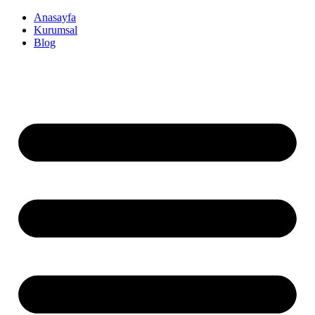
İçeriğe
Anasayfa
atla
Kurumsal
Blog