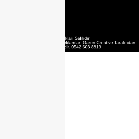
Mobilyacilar
Sit. No:162 Y,
Ümraniye/
İstanbul
Tüm Hakları Saklıdır
Web Tasarım | Seo | Google Reklamları Garen Creative Tarafından
Yürütülmektedir. 0542 603 8819