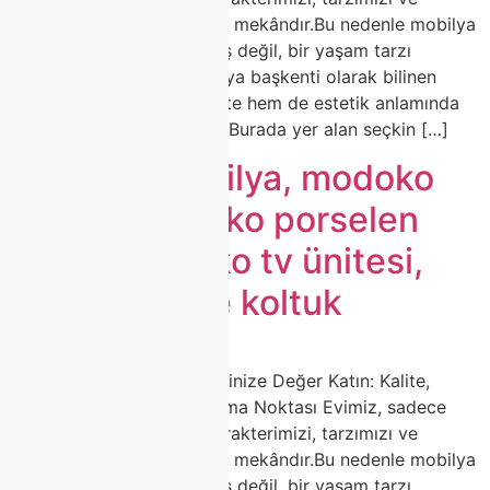
zevkimizi yansıtan en özel mekândır.Bu nedenle mobilya
seçimi, sadece bir alışveriş değil, bir yaşam tarzı
tercihidir.Türkiye’nin mobilya başkenti olarak bilinen
Modoko, yıllardır hem kalite hem de estetik anlamında
sektörün öncüsü olmuştur.Burada yer alan seçkin […]
modoko mobilya, modoko
koltuk, modoko porselen
masa, modoko tv ünitesi,
modoko köşe koltuk
🛋️ Modoko Mobilya ile Evinize Değer Katın: Kalite,
Zarafet ve Estetiğin Buluşma Noktası Evimiz, sadece
yaşadığımız alan değil; karakterimizi, tarzımızı ve
zevkimizi yansıtan en özel mekândır.Bu nedenle mobilya
seçimi, sadece bir alışveriş değil, bir yaşam tarzı