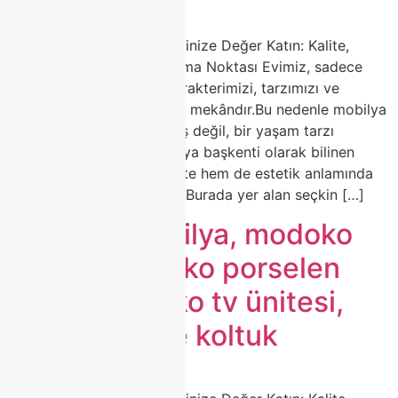
🛋️ Modoko Mobilya ile Evinize Değer Katın: Kalite,
Zarafet ve Estetiğin Buluşma Noktası Evimiz, sadece
yaşadığımız alan değil; karakterimizi, tarzımızı ve
zevkimizi yansıtan en özel mekândır.Bu nedenle mobilya
seçimi, sadece bir alışveriş değil, bir yaşam tarzı
tercihidir.Türkiye’nin mobilya başkenti olarak bilinen
Modoko, yıllardır hem kalite hem de estetik anlamında
sektörün öncüsü olmuştur.Burada yer alan seçkin […]
modoko mobilya, modoko
koltuk, modoko porselen
masa, modoko tv ünitesi,
modoko köşe koltuk