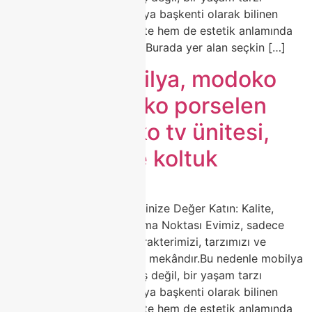
tercihidir.Türkiye’nin mobilya başkenti olarak bilinen
Modoko, yıllardır hem kalite hem de estetik anlamında
sektörün öncüsü olmuştur.Burada yer alan seçkin […]
modoko mobilya, modoko
koltuk, modoko porselen
masa, modoko tv ünitesi,
modoko köşe koltuk
🛋️ Modoko Mobilya ile Evinize Değer Katın: Kalite,
Zarafet ve Estetiğin Buluşma Noktası Evimiz, sadece
yaşadığımız alan değil; karakterimizi, tarzımızı ve
zevkimizi yansıtan en özel mekândır.Bu nedenle mobilya
seçimi, sadece bir alışveriş değil, bir yaşam tarzı
tercihidir.Türkiye’nin mobilya başkenti olarak bilinen
Modoko, yıllardır hem kalite hem de estetik anlamında