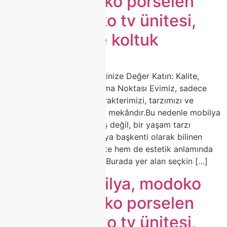
koltuk, modoko porselen
masa, modoko tv ünitesi,
modoko köşe koltuk
🛋️ Modoko Mobilya ile Evinize Değer Katın: Kalite,
Zarafet ve Estetiğin Buluşma Noktası Evimiz, sadece
yaşadığımız alan değil; karakterimizi, tarzımızı ve
zevkimizi yansıtan en özel mekândır.Bu nedenle mobilya
seçimi, sadece bir alışveriş değil, bir yaşam tarzı
tercihidir.Türkiye’nin mobilya başkenti olarak bilinen
Modoko, yıllardır hem kalite hem de estetik anlamında
sektörün öncüsü olmuştur.Burada yer alan seçkin […]
modoko mobilya, modoko
koltuk, modoko porselen
masa, modoko tv ünitesi,