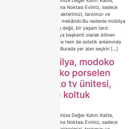
🛋️ Modoko Mobilya ile Evinize Değer Katın: Kalite,
Zarafet ve Estetiğin Buluşma Noktası Evimiz, sadece
yaşadığımız alan değil; karakterimizi, tarzımızı ve
zevkimizi yansıtan en özel mekândır.Bu nedenle mobilya
seçimi, sadece bir alışveriş değil, bir yaşam tarzı
tercihidir.Türkiye’nin mobilya başkenti olarak bilinen
Modoko, yıllardır hem kalite hem de estetik anlamında
sektörün öncüsü olmuştur.Burada yer alan seçkin […]
modoko mobilya, modoko
koltuk, modoko porselen
masa, modoko tv ünitesi,
modoko köşe koltuk
🛋️ Modoko Mobilya ile Evinize Değer Katın: Kalite,
Zarafet ve Estetiğin Buluşma Noktası Evimiz, sadece
yaşadığımız alan değil; karakterimizi, tarzımızı ve