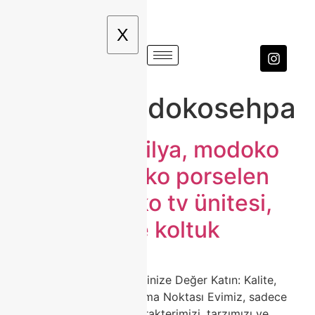
X
Etiket:
modokosehpa
modoko mobilya, modoko
koltuk, modoko porselen
masa, modoko tv ünitesi,
modoko köşe koltuk
🛋️ Modoko Mobilya ile Evinize Değer Katın: Kalite,
Zarafet ve Estetiğin Buluşma Noktası Evimiz, sadece
yaşadığımız alan değil; karakterimizi, tarzımızı ve