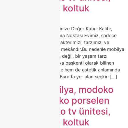
modoko köşe koltuk
🛋️ Modoko Mobilya ile Evinize Değer Katın: Kalite,
Zarafet ve Estetiğin Buluşma Noktası Evimiz, sadece
yaşadığımız alan değil; karakterimizi, tarzımızı ve
zevkimizi yansıtan en özel mekândır.Bu nedenle mobilya
seçimi, sadece bir alışveriş değil, bir yaşam tarzı
tercihidir.Türkiye’nin mobilya başkenti olarak bilinen
Modoko, yıllardır hem kalite hem de estetik anlamında
sektörün öncüsü olmuştur.Burada yer alan seçkin […]
modoko mobilya, modoko
koltuk, modoko porselen
masa, modoko tv ünitesi,
modoko köşe koltuk