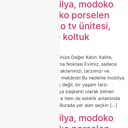
modoko mobilya, modoko
koltuk, modoko porselen
masa, modoko tv ünitesi,
modoko köşe koltuk
🛋️ Modoko Mobilya ile Evinize Değer Katın: Kalite,
Zarafet ve Estetiğin Buluşma Noktası Evimiz, sadece
yaşadığımız alan değil; karakterimizi, tarzımızı ve
zevkimizi yansıtan en özel mekândır.Bu nedenle mobilya
seçimi, sadece bir alışveriş değil, bir yaşam tarzı
tercihidir.Türkiye’nin mobilya başkenti olarak bilinen
Modoko, yıllardır hem kalite hem de estetik anlamında
sektörün öncüsü olmuştur.Burada yer alan seçkin […]
modoko mobilya, modoko