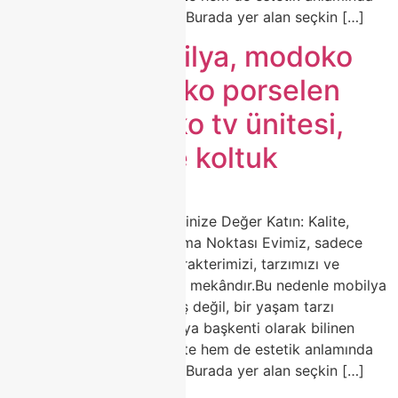
sektörün öncüsü olmuştur.Burada yer alan seçkin […]
modoko mobilya, modoko
koltuk, modoko porselen
masa, modoko tv ünitesi,
modoko köşe koltuk
🛋️ Modoko Mobilya ile Evinize Değer Katın: Kalite,
Zarafet ve Estetiğin Buluşma Noktası Evimiz, sadece
yaşadığımız alan değil; karakterimizi, tarzımızı ve
zevkimizi yansıtan en özel mekândır.Bu nedenle mobilya
seçimi, sadece bir alışveriş değil, bir yaşam tarzı
tercihidir.Türkiye’nin mobilya başkenti olarak bilinen
Modoko, yıllardır hem kalite hem de estetik anlamında
sektörün öncüsü olmuştur.Burada yer alan seçkin […]