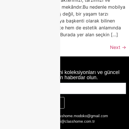
zevkimizi yansıtan en özel mekândır.Bu nedenle mobilya
seçimi, sadece bir alışveriş değil, bir yaşam tarzı
tercihidir.Türkiye’nin mobilya başkenti olarak bilinen
Modoko, yıllardır hem kalite hem de estetik anlamında
sektörün öncüsü olmuştur.Burada yer alan seçkin […]
Next
→
Class Home’un en yeni koleksiyonları ve güncel
haberlerinden haberdar olun.
KAYIT OL
CLASS HOME,
0216 526 29 00
classhome.modoko@gmail.com
Yukarı Dudullu,
0505 423 51 75
bilgi@classhome.com.tr
2. Cd. Modoko