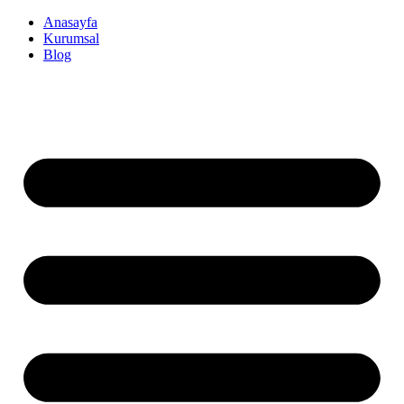
İçeriğe
Anasayfa
atla
Kurumsal
Blog