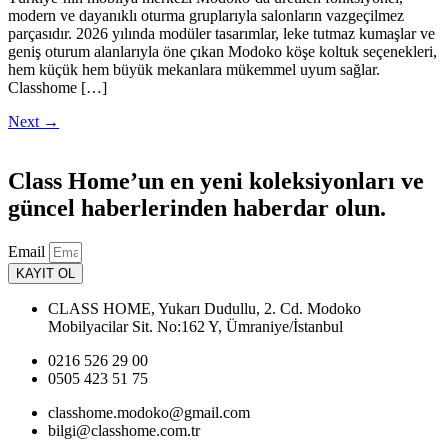
modern ve dayanıklı oturma gruplarıyla salonların vazgeçilmez
parçasıdır. 2026 yılında modüler tasarımlar, leke tutmaz kumaşlar ve
geniş oturum alanlarıyla öne çıkan Modoko köşe koltuk seçenekleri,
hem küçük hem büyük mekanlara mükemmel uyum sağlar.
Classhome […]
Next
→
Class Home’un en yeni koleksiyonları ve
güncel haberlerinden haberdar olun.
Email
KAYIT OL
CLASS HOME, Yukarı Dudullu, 2. Cd. Modoko
Mobilyacilar Sit. No:162 Y, Ümraniye/İstanbul
0216 526 29 00
0505 423 51 75
classhome.modoko@gmail.com
bilgi@classhome.com.tr