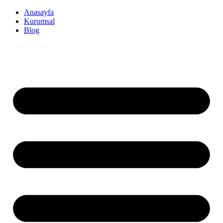
İçeriğe
Anasayfa
atla
Kurumsal
Blog