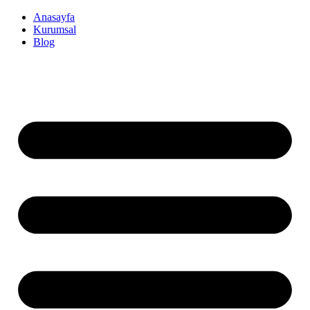
İçeriğe
Anasayfa
atla
Kurumsal
Blog