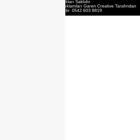
Tüm Hakları Saklıdır
Web Tasarım | Seo | Google Reklamları Garen Creative Tarafından
Yürütülmektedir. 0542 603 8819