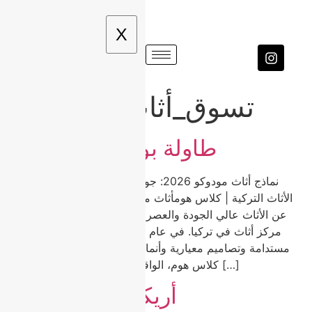
X
#تسوق_أثاث
Etiket:
طاولة بورسلين مودوكو
نماذج أثاث مودوكو 2026: جودة وتنوع واتجاهات من عاصمة
الأثاث التركية | كلاس هومأثاث مودوكو هو الخيار الأول للباحثين
عن الأثاث عالي الجودة والعصري والمناسب للميزانية في أكبر
مركز أثاث في تركيا. في عام 2026، يبرز أثاث مودوكو بمواد
مستدامة وتصاميم معيارية وأنماط خالدة تناسب كل منزل. في
كلاس هوم، الواقعة في مودوكو، نقدم مجموعة […]
أريكة زاوية مودوكو