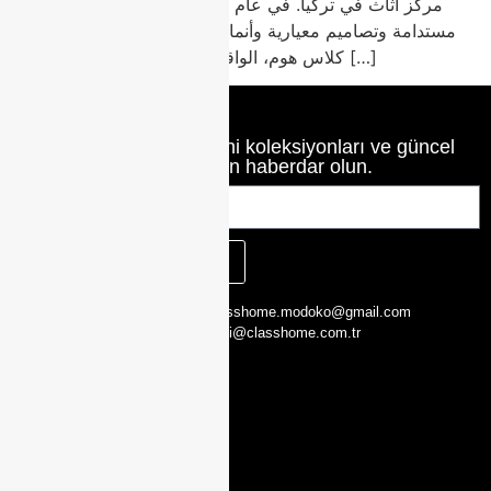
مركز أثاث في تركيا. في عام 2026، يبرز أثاث مودوكو بمواد
مستدامة وتصاميم معيارية وأنماط خالدة تناسب كل منزل. في
كلاس هوم، الواقعة في مودوكو، نقدم مجموعة […]
Class Home’un en yeni koleksiyonları ve güncel
haberlerinden haberdar olun.
KAYIT OL
CLASS HOME,
0216 526 29 00
classhome.modoko@gmail.com
Yukarı Dudullu,
0505 423 51 75
bilgi@classhome.com.tr
2. Cd. Modoko
Mobilyacilar
Sit. No:162 Y,
Ümraniye/
İstanbul