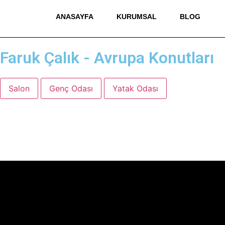
ANASAYFA
KURUMSAL
BLOG
Faruk Çalık - Avrupa Konutları
Salon
Genç Odası
Yatak Odası