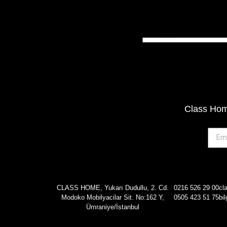
Class Home
CLASS HOME, Yukarı Dudullu, 2. Cd.
0216 526 29 00
cl
Modoko Mobilyacilar Sit. No:162 Y,
0505 423 51 75
bi
Ümraniye/İstanbul