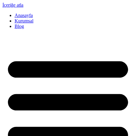
İçeriğe atla
Anasayfa
Kurumsal
Blog