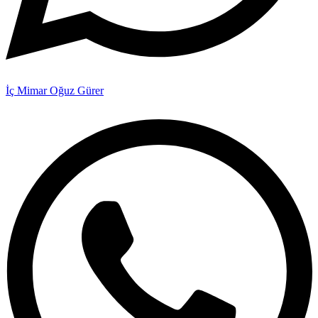
İç Mimar Oğuz Gürer